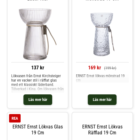
137 kr
169 kr
(199 kr)
Lökvasen från Ernst Kirchsteiger
ERNST Ernst lökvas mönstrad 19
har en vacker stil i räfflat glas
cm
med ett klassiskt läderband.
Tillverkad i Kina. Om lökvasen från
Ernst Kirchsteiger- Uppskattas för
den vackra designen.- Gjord av
Läs mer här
Läs mer här
glas och läder.- Lökvasen finns i
olika storlekar. Shoppa Vaser och
mer Dekoration hos Royal Design.
REA
ERNST Ernst Lökvas Glas
ERNST Ernst Lökvas
19 Cm
Räfflad 19 Cm