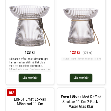
123 kr
123 kr
(179 kr)
Lökvasen från Ernst Kirchsteiger
ERNST Ernst lökvas randig 11 cm
har en vacker stil i räfflat glas
med ett klassiskt läderband.
Tillverkad i Kina. Om lökvasen från
Ernst Kirchsteiger- Uppskattas för
den vackra designen.- Gjord av
Läs mer här
Läs mer här
glas och läder.- Lökvasen finns i
olika storlekar. Shoppa Vaser och
mer Dekoration hos Royal Design.
REA
Ernst Lökvas Med Räfflad
ERNST Ernst Lökvas
Struktur 11 Cm 2-Pack -
Mönstrad 11 Cm
Vaser Glas Klar