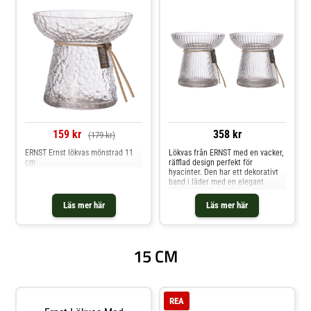
159 kr
358 kr
(179 kr)
ERNST Ernst lökvas mönstrad 11
Lökvas från ERNST med en vacker,
cm
räfflad design perfekt för
hyacinter. Den har ett dekorativt
band i läder med en elegant
metallogga.Om lökvasen från
ERNST- Gjord av glas.- Lökvasen
Läs mer här
Läs mer här
finns i olika storlekar.- Dekorativt
band med en platta med en
stansad, stilren logotyp. Shoppa
Vaser och mer Dekoration hos
15 CM
Royal Design.
REA