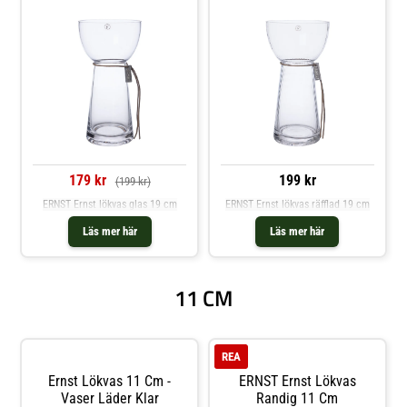
179 kr
199 kr
(199 kr)
ERNST Ernst lökvas glas 19 cm
ERNST Ernst lökvas räfflad 19 cm
Läs mer här
Läs mer här
11 CM
REA
Ernst Lökvas 11 Cm -
ERNST Ernst Lökvas
Vaser Läder Klar
Randig 11 Cm