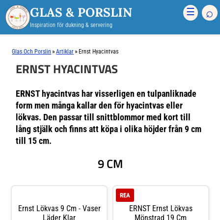
GLAS & PORSLIN
⌕
☰
Inspiration för dukning & servering
»
»
Glas Och Porslin
Artiklar
Ernst Hyacintvas
ERNST HYACINTVAS
ERNST hyacintvas har visserligen en tulpanliknade
form men många kallar den för hyacintvas eller
lökvas. Den passar till snittblommor med kort till
lång stjälk och finns att köpa i olika höjder från 9 cm
till 15 cm.
9 CM
REA
Ernst Lökvas 9 Cm - Vaser
ERNST Ernst Lökvas
Läder Klar
Mönstrad 19 Cm