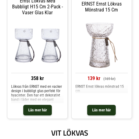
Ernst Lökvas Med
ERNST Ernst Lökvas
Bubbligt H15 Cm 2-Pack -
Mönstrad 15 Cm
Vaser Glas Klar
358 kr
139 kr
(169 kr)
Lökvas från ERNST med en vacker
ERNST Ernst lökvas mönstrad 15
design i bubbligt glas perfekt för
cm
hyacinter. Den har ett dekorativt
band i läder med en elegant
metallogga.Om lökvasen från
ERNST- Gjord av glas.- Lökvasen
Läs mer här
Läs mer här
finns i olika storlekar.- Dekorativt
band med en platta med en
stansad, stilren logotyp. Shoppa
Vaser och mer Dekoration hos
VIT LÖKVAS
Royal Design.