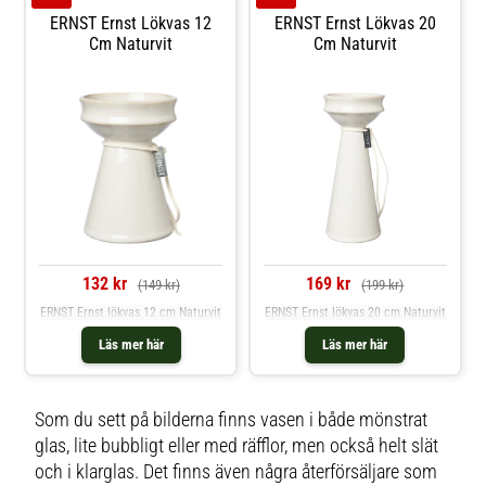
ERNST Ernst Lökvas 12
ERNST Ernst Lökvas 20
Cm Naturvit
Cm Naturvit
132 kr
169 kr
(149 kr)
(199 kr)
ERNST Ernst lökvas 12 cm Naturvit
ERNST Ernst lökvas 20 cm Naturvit
Läs mer här
Läs mer här
Som du sett på bilderna finns vasen i både mönstrat
glas, lite bubbligt eller med räfflor, men också helt slät
och i klarglas. Det finns även några återförsäljare som