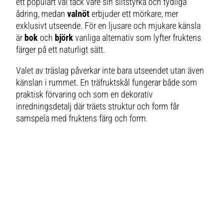
ett populärt val tack vare sin slitstyrka och tydliga
ådring, medan
valnöt
erbjuder ett mörkare, mer
exklusivt utseende. För en ljusare och mjukare känsla
är
bok
och
björk
vanliga alternativ som lyfter fruktens
färger på ett naturligt sätt.
Valet av träslag påverkar inte bara utseendet utan även
känslan i rummet. En träfruktskål fungerar både som
praktisk förvaring och som en dekorativ
inredningsdetalj där träets struktur och form får
samspela med fruktens färg och form.