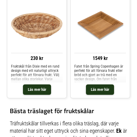
230 kr
1549 kr
Fruktskål från Dixie med en rund
Fatet från Spring Copenhagen är
design med ett naturligt uttryck
perfekt för att förvara frukt eller
perfekt för att förvara frukt. Välj
bröd och gjort av trä med en
mellan olika storlekar. Varje
vacker design. Om fatet från
artikel är unik tack vare den
Spring Copenhagen- Finns i flera
handgjorda designen. Om
modeller.- Matsäker.- Fat i massivt
Läs mer här
Läs mer här
fruktskålen från Dixie- Handvävd
trä. Skötselråd för fatet- Rengör
design.- Finns i flera storlekar.-
med en fuktig trasa. Shoppa
Tillverkad av vattenhyacint.
Fruktskålar och mer Skålar &
Skötselråd för fruktskålen- Rengör
Uppläggningsfat hos Royal Design.
Bästa träslaget för fruktskålar
med en fuktig trasa. Shoppa
Fruktskålar och mer Skålar &
Uppläggningsfat hos Royal Design.
Träfruktskålar tillverkas i flera olika träslag, där varje
material har sitt eget uttryck och sina egenskaper.
Ek
är