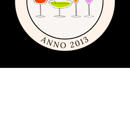
Om sajten
Den här sajten är fylld med tips och idéer för alla som gillar billiga,
dyra och framförallt fint glas och porslin. Vi har sedan 2013
publicerat guider, inspiration och tips med produkter från
många
olika varumärken
inom inredning, servering och matlagning.
Har du förslag och idéer får du gärna kontakta oss på
hej[ätt]glasochporslin.se