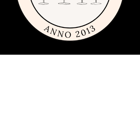
Om sajten
Den här sajten är fylld med tips och idéer för alla som gillar billiga,
dyra och framförallt fint glas och porslin. Vi har sedan 2013
publicerat guider, inspiration och tips med produkter från
många
olika varumärken
inom inredning, servering och matlagning.
Har du förslag och idéer får du gärna kontakta oss på
hej[ätt]glasochporslin.se
Integritetspolicy
Här kan du läsa om
sajtens integritetspolicy
.