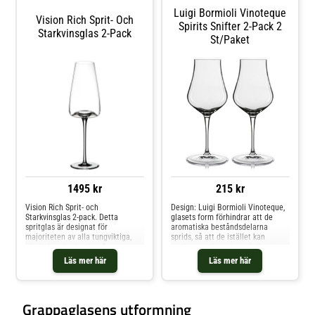
Luigi Bormioli Vinoteque
Vision Rich Sprit- Och
Spirits Snifter 2-Pack 2
Starkvinsglas 2-Pack
St/paket
1495 kr
215 kr
Vision Rich Sprit- och
Design: Luigi Bormioli Vinoteque,
Starkvinsglas 2-pack. Detta
glasets form förhindrar att de
spritglas är designat för
aromatiska beståndsdelarna
majoriteten av alla tungviktiga,
sprids, så att de istället kan
alkoholstarka drycker. Den
upplevas och avnjutas fullt ut.
diskreta presentationsytan
Passar utmärkt till alla ljusa och
Läs mer här
Läs mer här
säkerställer att drycken ej blir
mörka alkoholhaltiga drycker
överkoncentrerad om det så rör
såsom rom, whisky, cognac,
sig vin, brandy eller någon annan
armagnac, calvados samt såväl
spritdryck. Istället tillåts de tunga
fatlagrad som ung grappa
Grappaglasens utformning
aromatiska elementen att