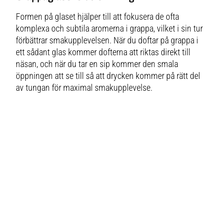
presenteras med välavvägda
nyanser. Vision Rich från Zieher
har en smal öppning som
Formen på glaset hjälper till att fokusera de ofta
förhindrar en från att föra in
komplexa och subtila aromerna i grappa, vilket i sin tur
näsan så långt. Detta för att
undvika att de ömtåliga
förbättrar smakupplevelsen. När du doftar på grappa i
doftnervcellerna att utsättas för
en spärreld av ren alkohol. ett
ett sådant glas kommer dofterna att riktas direkt till
idealiskt glas för förstärkta, söta-
och dessertviner samt alla typer
näsan, och när du tar en sip kommer den smala
av destillerade alkoholhaltiga
öppningen att se till så att drycken kommer på rätt del
drycker som whisky, konjak och
grappa med mera. Material:
av tungan för maximal smakupplevelse.
Kristallglas, handblåst Tål
maskindisk Höjd: 230 mm
Diameter: 70 mm Vol: 280 ml