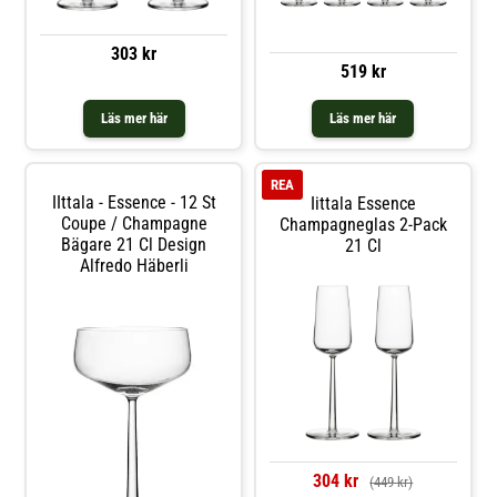
303 kr
519 kr
Läs mer här
Läs mer här
REA
IIttala - Essence - 12 St
Iittala Essence
Coupe / Champagne
Champagneglas 2-Pack
Bägare 21 Cl Design
21 Cl
Alfredo Häberli
304 kr
(449 kr)