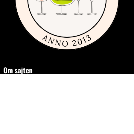
Om sajten
Den här sajten är fylld med tips och idéer för alla som gillar billiga,
dyra och framförallt fint glas och porslin. Vi har sedan 2013
publicerat guider, inspiration och tips med produkter från
många
olika varumärken
inom inredning, servering och matlagning.
Har du förslag och idéer får du gärna kontakta oss på
hej[ätt]glasochporslin.se
Integritetspolicy