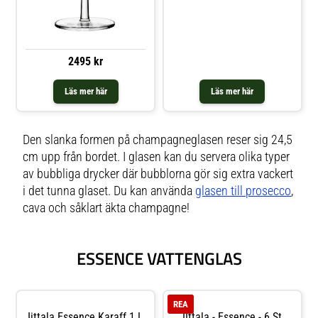
2495 kr
Läs mer här
Läs mer här
Den slanka formen på champagneglasen reser sig 24,5
cm upp från bordet. I glasen kan du servera olika typer
av bubbliga drycker där bubblorna gör sig extra vackert
i det tunna glaset. Du kan använda
glasen till prosecco
,
cava och såklart äkta champagne!
ESSENCE VATTENGLAS
REA
Iittala Essence Karaff 1 L
IIttala - Essence - 6 St