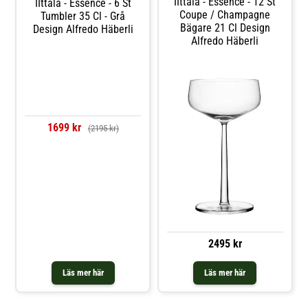
IIttala - Essence - 12 St
IIttala - Essence - 6 St
Coupe / Champagne
Tumbler 35 Cl - Grå
Bägare 21 Cl Design
Design Alfredo Häberli
Alfredo Häberli
1699 kr
(2195 kr)
2495 kr
Läs mer här
Läs mer här