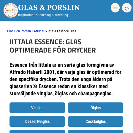
GLAS & PORSLIN
⌕
☰
Inspiration för dukning & servering
»
»
Glas Och Porslin
Artiklar
Iittala Essence Glas
IITTALA ESSENCE: GLAS
OPTIMERADE FÖR DRYCKER
Essence från Iittala är en serie glas formgivna av
Alfredo Häberli 2001, där varje glas är optimerad för
den specifika drycken. Trots den unga åldern på
glasserien är Essence redan en klassiker med
storsäljande vinglas, ölglas och champagneglas.
Vinglas
Ölglas
Dessertvinglas
Cocktailglas