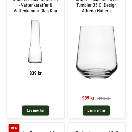
- Vattenkaraffer &
Tumbler 35 Cl Design
Vattenkannor Glas Klar
Alfredo Häberli
839 kr
999 kr
(1045 kr)
Läs mer här
Läs mer här
REA