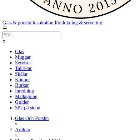
Glas & porslin
Inspiration för dukning & servering
☰
⌕
Glas
Muggar
Serviser
Tallrikar
Skålar
Kannor
Burkar
Inredning
Matlagning
Guider
Sök på sidan
Glas Och Porslin
»
Artiklar
»