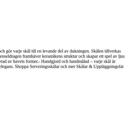
 gör varje skål till en levande del av dukningen. Skålen tillverkas
penseldragen framhäver keramikens struktur och skapar ett spel av ljus
rerad av havets former.- Handgjord och handmålad – varje skål är
rn elegans. Shoppa Serveringsskålar och mer Skålar & Uppläggningsfat