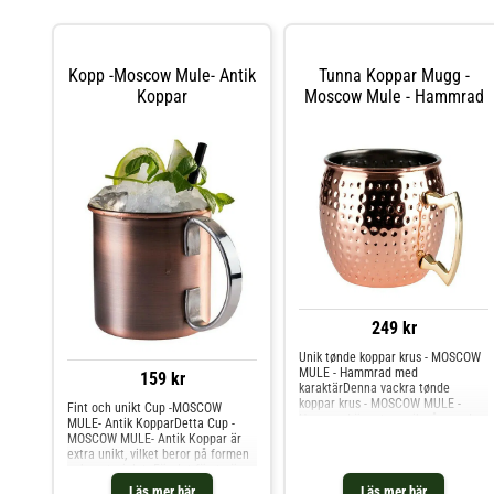
Kopp -Moscow Mule- Antik
Tunna Koppar Mugg -
Koppar
Moscow Mule - Hammrad
249 kr
Unik tønde koppar krus - MOSCOW
MULE - Hammrad med
159 kr
karaktärDenna vackra tønde
koppar krus - MOSCOW MULE -
Fint och unikt Cup -MOSCOW
Hammrad är extra unik på grund av
MULE- Antik KopparDetta Cup -
dess form och material. När man
MOSCOW MULE- Antik Koppar är
beställer en drink på en bar eller
extra unikt, vilket beror på formen
café får man vanligtvis sin drink i
och materialet. För det första är
ett glas som är gjort av
det en riktig kopp, vilket är mycket
Läs mer här
Läs mer här