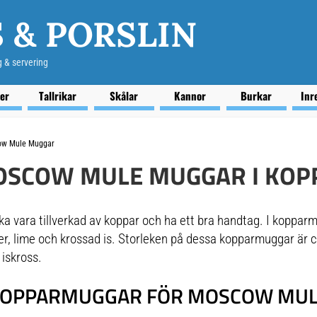
 & PORSLIN
g & servering
ser
Tallrikar
Skålar
Kannor
Burkar
Inr
ow Mule Muggar
OSCOW MULE MUGGAR I KOP
 vara tillverkad av koppar och ha ett bra handtag. I kopparm
er, lime och krossad is. Storleken på dessa kopparmuggar är ci
 iskross.
OPPARMUGGAR FÖR MOSCOW MU