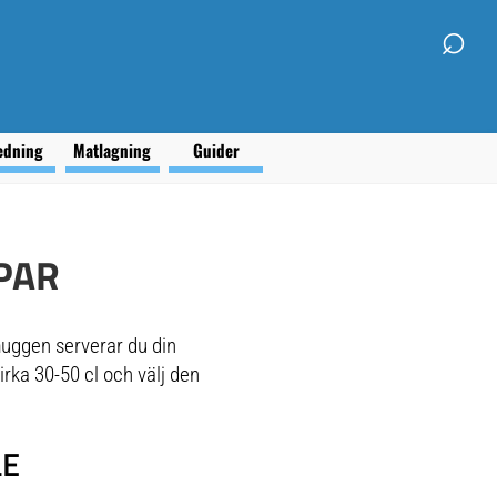
⌕
edning
Matlagning
Guider
PAR
uggen serverar du din
rka 30-50 cl och välj den
LE