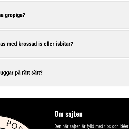
a gropiga?
s med krossad is eller isbitar?
ggar på rätt sätt?
Om sajten
Den här sajten är fylld med tips och idéer 