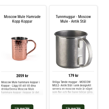
Moscow Mule Hamrade
Tunnmuggar - Moscow
Kopp Koppar
Mule - Antik Stål
179 kr
2059 kr
Stiliga Tønde muggar - MOSCOW
Moscow Mule hammare koppar i
MULE- Antik Stål i unik designAtt
Koppar - Lägg till stil till dina
servera en moscow mule är något
drinkarDenna Moscow Mule
som fler och fler barer börjar göra.
hammare koppar i koppar är det
Det beror helt enkelt på att
perfekta tillbehöret till dina
efterfrågan gradvis ökar och här
festliga tillfällen eller bara för att
måste man hänga med. Många vet
njuta av en uppfriskande drink
dock inte att en riktig moscow
hemma. Koppen är tillverkad av
Läs mer här
Läs mer här