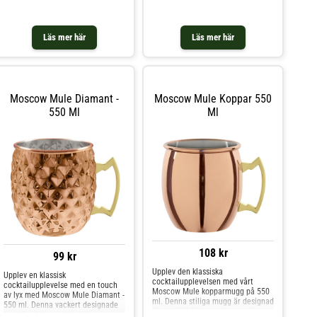
ger en extra dimension till din
bevara den autentiska smaken och
dryckesupplevelse. Perfekt för
temperaturen av din Moscow Mule
Moscow Mules eller andra kalla
eller andra kalla drycker.Här är
cocktails.Egenskaper:Kapacitet:
några av de utmärkta funktionerna
Läs mer här
Läs mer här
550 mlMaterial: Hammrat
hos denna mugg: Färgad
kopparSkötsel: HanddiskMått: 13,5
kopparfinish ger muggen en
x 9,1 x 9,5 cmLägg till denna
elegant och rustik look. Perfekt för
vackra koppar kopp till din samling
att servera Moscow Mule-cocktails
och njut av dina cocktails med stil.
med is. Bör handdiskas för att
bevara designen och kopparfärgen.
Moscow Mule Diamant -
Moscow Mule Koppar 550
550 Ml
Ml
108 kr
99 kr
Upplev den klassiska
Upplev en klassisk
cocktailupplevelsen med vårt
cocktailupplevelse med en touch
Moscow Mule kopparmugg på 550
av lyx med Moscow Mule Diamant -
ml. Denna stiliga mugg är designad
550 ml. Denna vackert designade
för att förbättra smaken av din
kopp kombinerar stil och