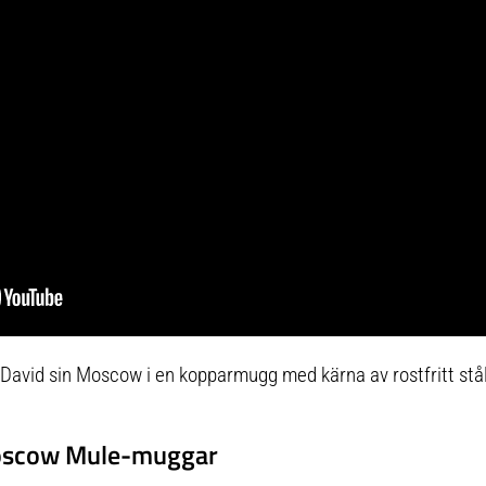
fokus på att förena aktuella
trender med funktionell utrustning
för både vardag och fest.
r David sin Moscow i en kopparmugg med kärna av rostfritt stå
Moscow Mule-muggar