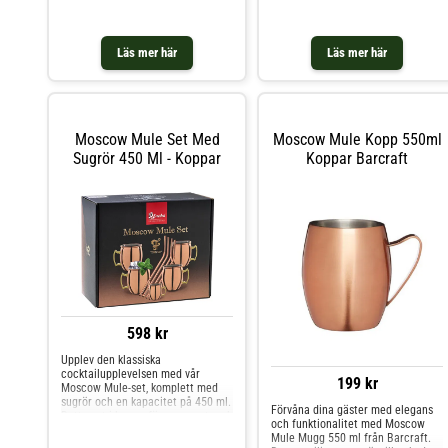
stål och har en vacker kopparfinish
som ger en elegant och
sofistikerad touch till dina
drinkar.Med en höjd som gör den
Läs mer här
Läs mer här
perfekt för servering av Moscow
Mule-cocktails kan du imponera på
dina gäster med denna stilfulla
mugg. Den hamrade texturen
lägger också till ett unikt och
intressant element till
Moscow Mule Set Med
Moscow Mule Kopp 550ml
muggen.Oavsett om du njuter av
Sugrör 450 Ml - Koppar
Koppar Barcraft
en Moscow Mule eller en annan
favoritcocktail, kommer denna
höga Moscow Mule hamrade mugg
i koppar att vara det perfekta valet
för att njuta av dina drinkar med
stil.
598 kr
Upplev den klassiska
cocktailupplevelsen med vår
199 kr
Moscow Mule-set, komplett med
sugrör och en kapacitet på 450 ml.
Förvåna dina gäster med elegans
Detta set i kopparfärg ger en touch
och funktionalitet med Moscow
av vintage-elegans till varje
Mule Mugg 550 ml från Barcraft.
sammankomst samtidigt som det