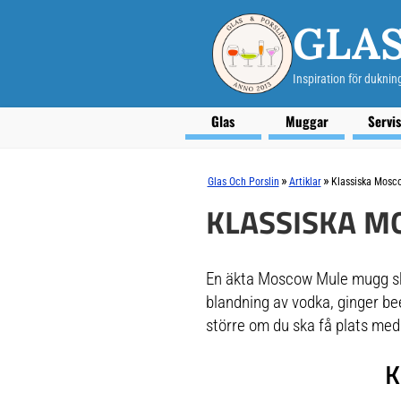
GLAS
Inspiration för duknin
Glas
Muggar
Servi
»
»
Glas Och Porslin
Artiklar
Klassiska Mosc
KLASSISKA M
En äkta Moscow Mule mugg ska
blandning av vodka, ginger be
större om du ska få plats med
K