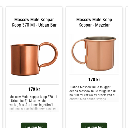
Moscow Mule Koppar
Moscow Mule Kopp
Kopp 370 Ml - Urban Bar
Koppar - Mezclar
178 kr
Blanda Moscow mule muggarI
179 kr
denna Moscow mule mugg kan du
ha 500 ml vätska av precis vad du
Moscow Mule Koppar kopp 370 ml
önskar. Med denna snygga
- Urban barEn Moscow Mule -
kopparbelagda Moscow mule mugg
vodka, RoseÂ´s Lime, ingefärsöl
kan du säkert servera dina Moscow
och massor av is bör serveras i en
mules med stil. Moscow mule
Moscow Mule-kopp i koppar. Det
muggarna är främst avsedda för
kan inte vara annorlunda. Tål inte
att servera Moscow mules, men
maskindisk.Produktspecifikation: H:
kan också användas för kalla
80mm B: 130mm Ø: 80mmMaterial:
Läs mer här
Läs mer här
vinterdrycker som till exempel Irish