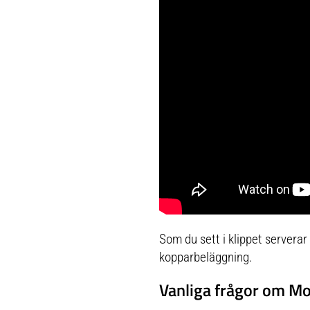
eller som en uppgradering av din
egen samling.Specifikationer Höjd:
Ca. 10 cm (koppar) Material:
Rostfritt stål med
kopparbeläggning Innehåll: 4 delar
(1 kopp, 1 jigger, 1 barsked, 1
sil)KoopKoop levererar ett brett
utbud av interiör och festartiklar,
där fokus ligger på att förena
moderna trender med funktionella
lösningar för vardagens små och
stora händelser.
Som du sett i klippet servera
kopparbeläggning.
Vanliga frågor om 