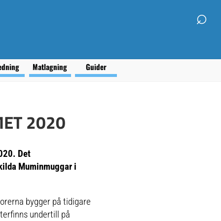
⌕
edning
Matlagning
Guider
ET 2020
020. Det
skilda Muminmuggar i
korerna bygger på tidigare
rfinns undertill på