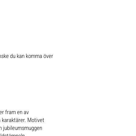
Kanske du kan komma över
er fram en av
araktärer. Motivet
men jubileumsmuggen
uldstämpeln