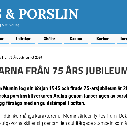
 & PORSLIN
g & servering
ser
Tallrikar
Skålar
Kannor
Burkar
Inr
Från 75 Års Jubileumet 2020
NA FRÅN 75 ÅRS JUBILEUM
m Mumin tog sin början 1945 och firade 75-årsjubileum år 2
ka porslinstillverkaren Arabia genom lanseringen av sär
ugg försågs med en guldstämpel i botten.
am, där lika många karaktärer ur Muminvärlden lyftes fram. De
utgåvorna skiljer sig genom den guldfärgade stämpeln som åte