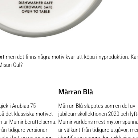
rt men det finns några motiv kvar att köpa i nyproduktion. 
 Misan Gul?
Mårran Blå
ck i Arabias 75-
Mårran Blå släpptes som en del av
å det klassiska motivet
jubileumskollektionen 2020 och lyft
an ur Muminberättelserna.
Muminvärldens mest mytomspunna k
rån tidigare versioner
är välkänt från tidigare utgåvor, 
eln i botten av muggen
identifieras genom den exklusiva g