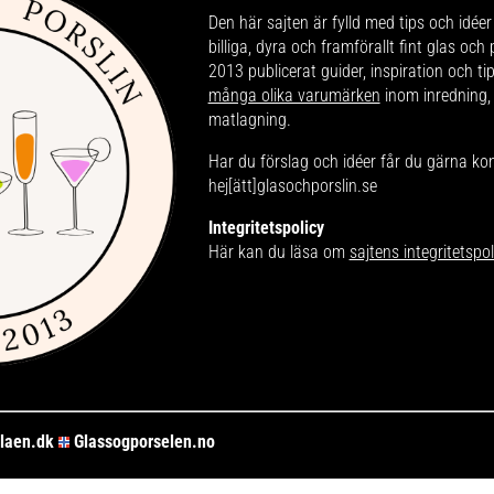
Den här sajten är fylld med tips och idéer 
billiga, dyra och framförallt fint glas och
2013 publicerat guider, inspiration och t
många olika varumärken
inom inredning,
matlagning.
Har du förslag och idéer får du gärna ko
hej[ätt]glasochporslin.se
Integritetspolicy
Här kan du läsa om
sajtens integritetspol
laen.dk
Glassogporselen.no