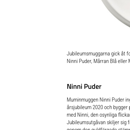
Jubileumsmuggarna gick åt fo
Ninni Puder, Mårran Blå eller
Ninni Puder
Muminmuggen Ninni Puder ingi
årsjubileum 2020 och bygger p
med Ninni, den osynliga flick
Jubileumsutgåvan skiljer sig f
genom den guldfärgade stämp