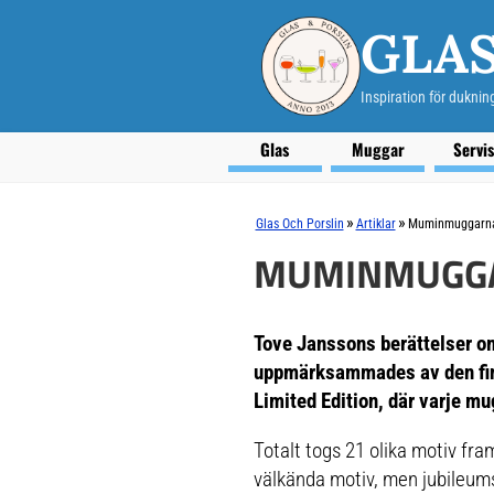
GLAS
Inspiration för duknin
Glas
Muggar
Servi
»
»
Glas Och Porslin
Artiklar
Muminmuggarna 
MUMINMUGGAR
Tove Janssons berättelser o
uppmärksammades av den fins
Limited Edition, där varje m
Totalt togs 21 olika motiv fr
välkända motiv, men jubileums