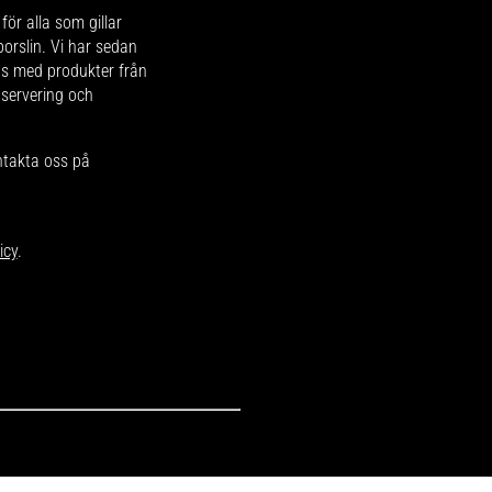
för alla som gillar
 porslin. Vi har sedan
ips med produkter från
 servering och
ntakta oss på
icy
.