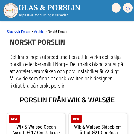
GLAS & PORSLIN
⌕
☰
Inspiration för dukning & servering
»
»
Glas Och Porslin
Artiklar
Norskt Porslin
NORSKT PORSLIN
Det finns ingen utbredd tradition att tillverka och sälja
porslin eller keramik i Norge. Det märks bland annat på
att antalet varumärken och porslinsfabriker är väldigt
få. Av de som finns är dock kvalitén och designen
riktigt bra på norskt porslin!
PORSLIN FRÅN WIK & WALSØE
REA
REA
Wik & Walsøe Osean
Wik & Walsøe Slåpeblom
Assiett Ø 17 Cm Galakse
Tårtfat Ø21 Cm Rosa