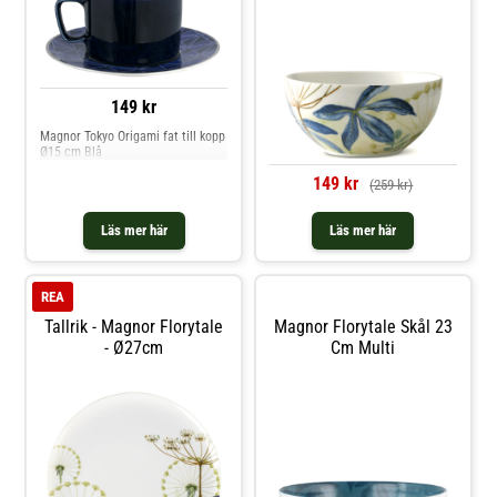
149 kr
Magnor Tokyo Origami fat till kopp
Ø15 cm Blå
149 kr
(259 kr)
Läs mer här
Läs mer här
REA
Tallrik - Magnor Florytale
Magnor Florytale Skål 23
- Ø27cm
Cm Multi