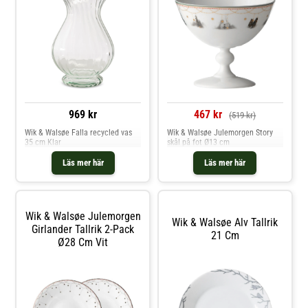
969 kr
467 kr
(519 kr)
Wik & Walsøe Falla recycled vas
Wik & Walsøe Julemorgen Story
35 cm Klar
skål på fot Ø13 cm
Läs mer här
Läs mer här
Wik & Walsøe Julemorgen
Wik & Walsøe Alv Tallrik
Girlander Tallrik 2-Pack
21 Cm
Ø28 Cm Vit