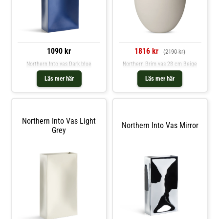
1090 kr
1816 kr
(2190 kr)
Northern Into vas Dark blue
Northern Brim vas 28 cm Beige
Läs mer här
Läs mer här
Northern Into Vas Light
Northern Into Vas Mirror
Grey