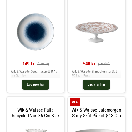
149 kr
548 kr
(249 kr)
(609 kr)
Wik & Walsøe Osean assiett Ø 17
Wik & Walsøe Slåpeblom tårtfat
cm Galakse
Ø21 cm Rosa
Läs mer här
Läs mer här
REA
Wik & Walsøe Falla
Wik & Walsøe Julemorgen
Recycled Vas 35 Cm Klar
Story Skål På Fot Ø13 Cm