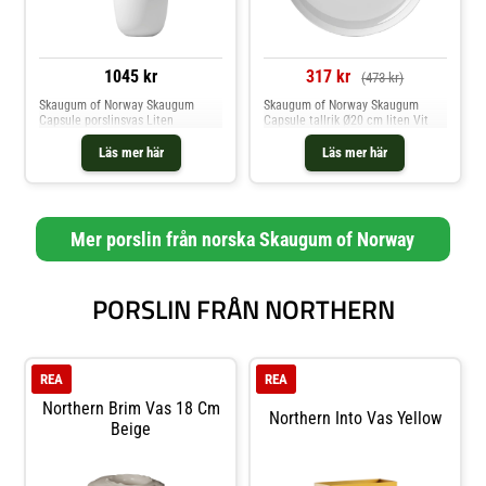
1045 kr
317 kr
(473 kr)
Skaugum of Norway Skaugum
Skaugum of Norway Skaugum
Capsule porslinsvas Liten
Capsule tallrik Ø20 cm liten Vit
Läs mer här
Läs mer här
Mer porslin från norska Skaugum of Norway
PORSLIN FRÅN NORTHERN
REA
REA
Northern Brim Vas 18 Cm
Northern Into Vas Yellow
Beige