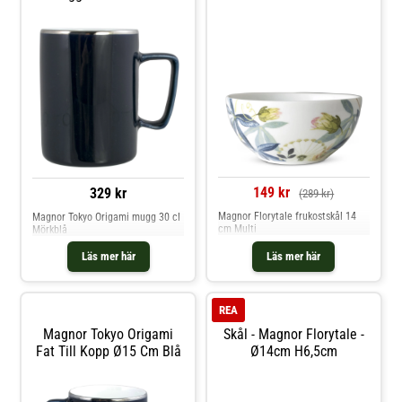
149 kr
329 kr
(289 kr)
Magnor Florytale frukostskål 14
Magnor Tokyo Origami mugg 30 cl
cm Multi
Mörkblå
Läs mer här
Läs mer här
REA
Magnor Tokyo Origami
Skål - Magnor Florytale -
Fat Till Kopp Ø15 Cm Blå
Ø14cm H6,5cm