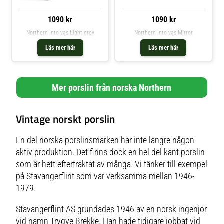
1090 kr
1090 kr
Northern Into vas Light grey
Northern Into vas Mirror
Läs mer här
Läs mer här
Mer porslin från norska Northern
Vintage norskt porslin
En del norska porslinsmärken har inte längre någon
aktiv produktion. Det finns dock en hel del känt porslin
som är hett eftertraktat av många. Vi tänker till exempel
på Stavangerflint som var verksamma mellan 1946-
1979.
Stavangerflint AS grundades 1946 av en norsk ingenjör
vid namn Trygve Brekke. Han hade tidigare jobbat vid