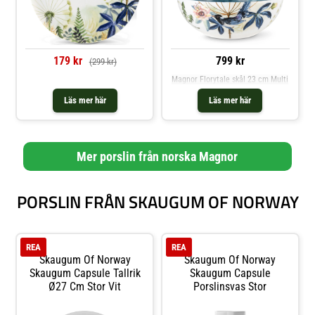
179 kr
799 kr
(299 kr)
Magnor Florytale skål 23 cm Multi
Läs mer här
Läs mer här
Mer porslin från norska Magnor
PORSLIN FRÅN SKAUGUM OF NORWAY
REA
REA
Skaugum Of Norway
Skaugum Of Norway
Skaugum Capsule Tallrik
Skaugum Capsule
Ø27 Cm Stor Vit
Porslinsvas Stor