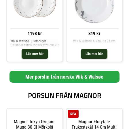
1198 kr
319 kr
Wik & Walsøe Julemorgen
Wik & Walsøe Alv tallrik 21 cm
Girlander tallrik 2-pack Ø28 cm Vit
Läs mer här
Läs mer här
Mer porslin från norska Wik & Walsøe
PORSLIN FRÅN MAGNOR
REA
Magnor Tokyo Origami
Magnor Florytale
Mugg 30 Cl Mörkblå
Frukostskål 14 Cm Multi