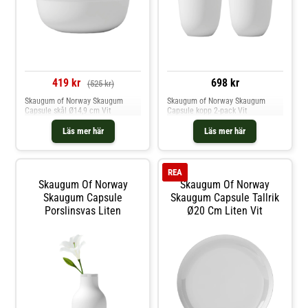
419 kr
698 kr
(525 kr)
Skaugum of Norway Skaugum
Skaugum of Norway Skaugum
Capsule skål Ø14,9 cm Vit
Capsule kopp 2-pack Vit
Läs mer här
Läs mer här
REA
Skaugum Of Norway
Skaugum Of Norway
Skaugum Capsule
Skaugum Capsule Tallrik
Porslinsvas Liten
Ø20 Cm Liten Vit