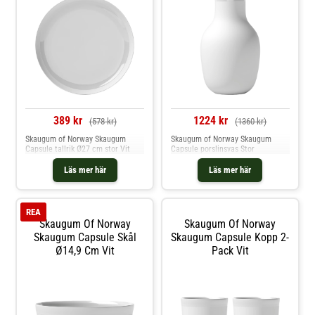
389 kr
1224 kr
(578 kr)
(1360 kr)
Skaugum of Norway Skaugum
Skaugum of Norway Skaugum
Capsule tallrik Ø27 cm stor Vit
Capsule porslinsvas Stor
Läs mer här
Läs mer här
REA
Skaugum Of Norway
Skaugum Of Norway
Skaugum Capsule Skål
Skaugum Capsule Kopp 2-
Ø14,9 Cm Vit
Pack Vit