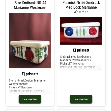
Picknick-Nr 56-Smörask
-Stor Smörask NR 44
Med Lock Marianne
Marianne Westman-
Westman
Ej prissatt
Smörask med lockDesign:
Marianne WestmanServis:
PicknickTillverkare:
RörstrandDatering: Tillverkad
mellan 1956-1969Mått: Längd 155
Ej prissatt
mm,bredd 90 mm höjd 65
mmMärkningar: En fabriksstämpel
Stor smöraskDesign: Marianne
från Rörstrand ,Picknick ovenvare
WestmanServis:
56Kondition: bra brukskick Friskt
PicknickTillverkare:
handmålade grönskasdekorer i
RörstrandDatering: Tillverkad
glada färger mot vit bakgrund.
mellan 1956-1969Mått: längd 165
mm.bred 105 mm,höjd 80
Läs mer här
Läs mer här
mmMärkningar: En fabriksstämpel
från Rörstrand ,Picknick ovenvare
44Kondition: Vintage fint skick