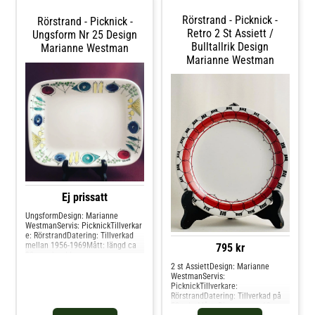
Rörstrand - Picknick -
Rörstrand - Picknick -
Retro 2 St Assiett /
Ungsform Nr 25 Design
Bulltallrik Design
Marianne Westman
Marianne Westman
Ej prissatt
UngsformDesign: Marianne
WestmanServis: PicknickTillverkar
e: RörstrandDatering: Tillverkad
mellan 1956-1969Mått: längd ca
795 kr
30 cm , bredd ca
23cmMärkningar: En
2 st AssiettDesign: Marianne
fabriksstämpel från Rörstrand ,
WestmanServis:
FriscoKondition: Gott skick
PicknickTillverkare:
RörstrandDatering: Tillverkad på
50 taletMått: Diameter ca 18