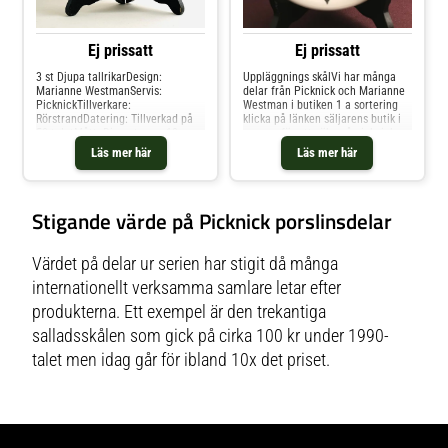
Ej prissatt
Ej prissatt
3 st Djupa tallrikarDesign:
Uppläggnings skålVi har många
Marianne WestmanServis:
delar från Picknick och Marianne
PicknickTillverkare:
Westman i butiken 1 a sortering
RörstrandDatering: Tillverkad på
klicka på länken säljarens butik i
50 taletMått: Diameter ca 18
annons för att söka på picknick
cmMärkningar: En fabriksstämpel
eller marianne westmanDesign:
Läs mer här
Läs mer här
från Rörstrand ,PicknickKondition:
Marianne WestmanServis:
Gott skick
PicknickTillverkare:
RörstrandDatering: Tillverkad
mellan 1956-1969Mått: diameter
Stigande värde på Picknick porslinsdelar
170 mm.,höjd 40 mmMärkningar:
En fabriksstämpel från Rörstrand
,Picknick ovenvare 17Kondition:
1a sortering bra bruksskick Friskt
Värdet på delar ur serien har stigit då många
handmålade grönskasdekorer i
internationellt verksamma samlare letar efter
glada färger mot vit bakgrund.
produkterna. Ett exempel är den trekantiga
salladsskålen som gick på cirka 100 kr under 1990-
talet men idag går för ibland 10x det priset.