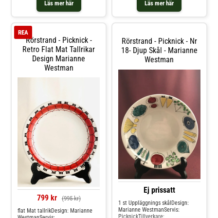
cmMärkningar: En fabriksstämpel
Läs mer här
Läs mer här
från Rörstrand ,PicknickKondition:
Gott skick
REA
Rörstrand - Picknick -
Rörstrand - Picknick - Nr
Retro Flat Mat Tallrikar
18- Djup Skål - Marianne
Design Marianne
Westman
Westman
Ej prissatt
799 kr
(995 kr)
1 st Uppläggnings skålDesign:
Marianne WestmanServis:
flat Mat tallrikDesign: Marianne
PicknickTillverkare:
WestmanServis: