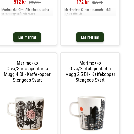
512 kr
172 kr
(930 kr)
(230 kr)
Marimekko Oiva Siirtolapuutarha
Marimekko Siirtolapuutarha skål
serveringsskål Vit-svart
2,5 dl röd-vit
Läs mer här
Läs mer här
Marimekko
Marimekko
Oiva/siirtolapuutarha
Oiva/siirtolapuutarha
Mugg 4 Dl - Kaffekoppar
Mugg 2,5 Dl - Kaffekoppar
Stengods Svart
Stengods Svart