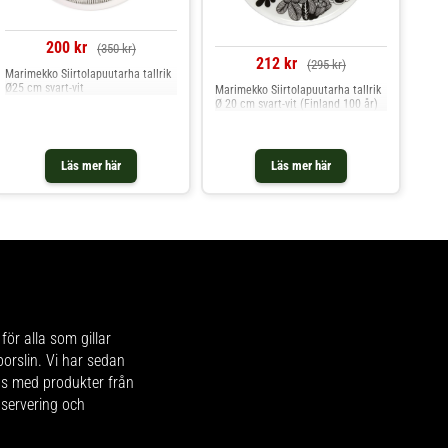
200 kr
(350 kr)
212 kr
(295 kr)
Marimekko Siirtolapuutarha tallrik
Ø25 cm svart-vit
Marimekko Siirtolapuutarha tallrik
Ø 20 cm svart-vit (Finland 100 år)
Läs mer här
Läs mer här
för alla som gillar
 porslin. Vi har sedan
ips med produkter från
 servering och