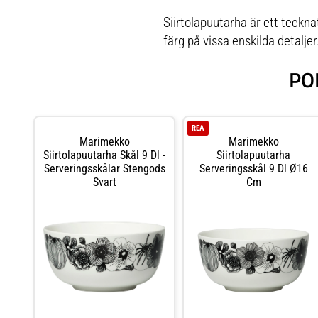
Siirtolapuutarha är ett teckna
färg på vissa enskilda detaljer.
PO
REA
Marimekko
Marimekko
Siirtolapuutarha Skål 9 Dl -
Siirtolapuutarha
Serveringsskålar Stengods
Serveringsskål 9 Dl Ø16
Svart
Cm