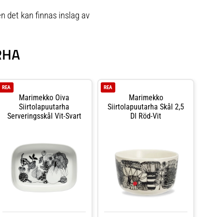
n det kan finnas inslag av
RHA
REA
REA
Marimekko Oiva
Marimekko
Siirtolapuutarha
Siirtolapuutarha Skål 2,5
Serveringsskål Vit-Svart
Dl Röd-Vit