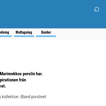
⌕
edning
Matlagning
Guider
 Marimekkos porslin har.
pirationen från
vet.
kollektion. Bland porslinet