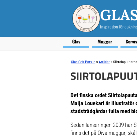
GLAS
Inspiration för duknin
Glas
Muggar
Servi
»
»
Glas Och Porslin
Artiklar
Siirtolapuutarh
SIIRTOLAPUU
Det finska ordet
Siirtolapuut
Maija Louekari är illustratö
stadsträdgårdar fulla med bl
Sedan lanseringen 2009 har Si
finns det på Oiva muggar, skålar