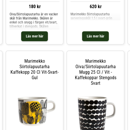
180 kr
620 kr
Oiva/Siirtolapuutarha är en vacker
Marimekko Siirtolapuutarha
skål från Marimekko. Skålen är
serveringsskål 1,5 l svart-grön
enkel och snygg i färgen vit/svart,
tillverkat i stengods. Skålen
rymmer 5dl, är ugnsfast och klarar
maskindisk. Shoppa
Läs mer här
Läs mer här
Serveringsskålar och mer Skålar &
Uppläggningsfat hos Royal Design.
Marimekko
Marimekko
Siirtolapuutarha
Oiva/siirtolapuutarha
Kaffekopp 20 Cl Vit-Svart-
Mugg 25 Cl / Vit -
Gul
Kaffekoppar Stengods
Svart