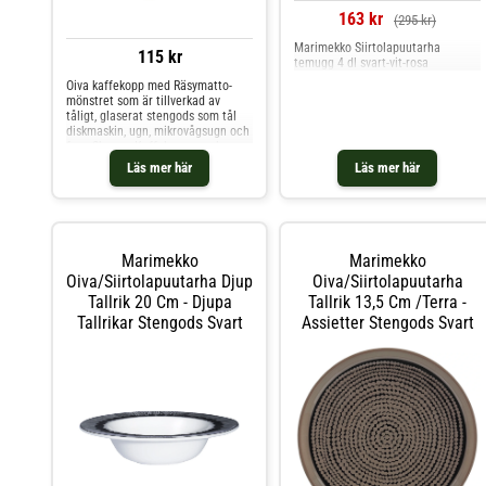
163 kr
(295 kr)
Marimekko Siirtolapuutarha
115 kr
temugg 4 dl svart-vit-rosa
Oiva kaffekopp med Räsymatto-
mönstret som är tillverkad av
tåligt, glaserat stengods som tål
diskmaskin, ugn, mikrovågsugn och
frys. Shoppa Kaffekoppar och mer
Muggar & Koppar hos Royal
Läs mer här
Läs mer här
Design.
Marimekko
Marimekko
Oiva/siirtolapuutarha Djup
Oiva/siirtolapuutarha
Tallrik 20 Cm - Djupa
Tallrik 13,5 Cm /terra -
Tallrikar Stengods Svart
Assietter Stengods Svart