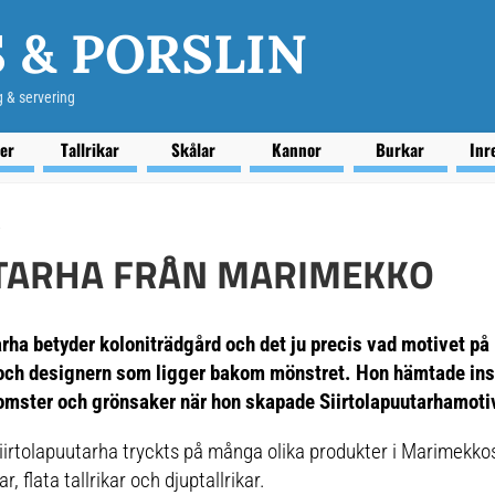
 & PORSLIN
g & servering
ser
Tallrikar
Skålar
Kannor
Burkar
Inr
a
TARHA FRÅN MARIMEKKO
arha
betyder
koloniträdgård
och det ju precis vad motivet på
r och designern som ligger bakom mönstret. Hon hämtade ins
omster och grönsaker när hon skapade Siirtolapuutarhamoti
irtolapuutarha tryckts på många olika produkter i Marimekkos 
, flata tallrikar och djuptallrikar.