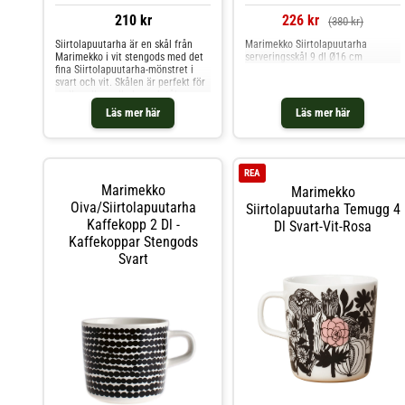
210 kr
226 kr
(380 kr)
Siirtolapuutarha är en skål från
Marimekko Siirtolapuutarha
Marimekko i vit stengods med det
serveringsskål 9 dl Ø16 cm
fina Siirtolapuutarha-mönstret i
svart och vit. Skålen är perfekt för
nudlar eller sallader och tål
diskmaskin, ugn, mikrovågsugn och
Läs mer här
Läs mer här
frys. Shoppa Serveringsskålar och
mer Skålar & Uppläggningsfat hos
Royal Design.
REA
Marimekko
Marimekko
Oiva/siirtolapuutarha
Siirtolapuutarha Temugg 4
Kaffekopp 2 Dl -
Dl Svart-Vit-Rosa
Kaffekoppar Stengods
Svart