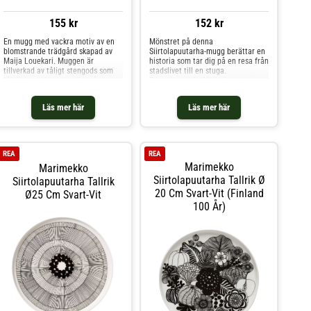
155 kr
152 kr
En mugg med vackra motiv av en
Mönstret på denna
blomstrande trädgård skapad av
Siirtolapuutarha-mugg berättar en
Maija Louekari. Muggen är
historia som tar dig på en resa från
tillverkad av tåligt stengods som
stadslivet till en stuga.
tål diskmaskin, ugn, mikrovågsugn
Formgivaren är Maija Louekari.
och frys. Shoppa Kaffekoppar och
Muggen är tillverkad av tåligt
mer Muggar & Koppar hos Royal
stengods som tål diskmaskin, ugn,
Läs mer här
Läs mer här
Design.
mikrovågsugn och frys. Shoppa
Kaffekoppar och mer Muggar &
Koppar hos Royal Design.
REA
REA
Marimekko
Marimekko
Siirtolapuutarha Tallrik Ø
Siirtolapuutarha Tallrik
20 Cm Svart-Vit (Finland
Ø25 Cm Svart-Vit
100 År)