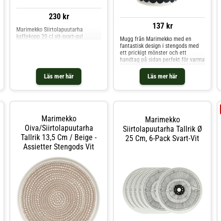
230 kr
137 kr
Marimekko Siirtolapuutarha
kaffekopp 20 cl vit-svart-gul
Mugg från Marimekko med en
fantastisk design i stengods med
ett prickigt mönster och ett
handtag på sidan perfekt för varma
drycker som kaffe och te.Tillverkad
i Thailand. Formgivning av Maija
Läs mer här
Läs mer här
Louekari. Originaldesign från år
2009.Om muggen från Marimekko-
Oiva/Siirtolapuutarha uppskattas
för det ikoniska mönstret.- Från
serien Siirtolapuutarha.- Tillverkad
i Thailand.- Formgivning av Maija
Marimekko
Marimekko
Louekari.Skötselråd för muggen-
Oiva/siirtolapuutarha
Siirtolapuutarha Tallrik Ø
Ugnsfast.- Tål mikrovågsugn.- Tål
diskmaskin. Shoppa Kaffekoppar
Tallrik 13,5 Cm / Beige -
25 Cm, 6-Pack Svart-Vit
och mer Muggar & Koppar hos
Assietter Stengods Vit
Royal Design.