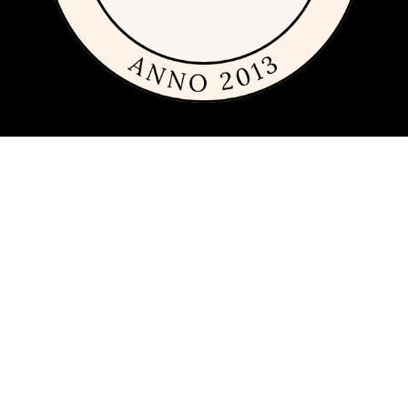
Om sajten
Den här sajten är fylld med tips och idéer för alla som gillar billiga,
dyra och framförallt fint glas och porslin. Vi har sedan 2013
publicerat guider, inspiration och tips med produkter från
många
olika varumärken
inom inredning, servering och matlagning.
Har du förslag och idéer får du gärna kontakta oss på
hej[ätt]glasochporslin.se
Integritetspolicy
Här kan du läsa om
sajtens integritetspolicy
.