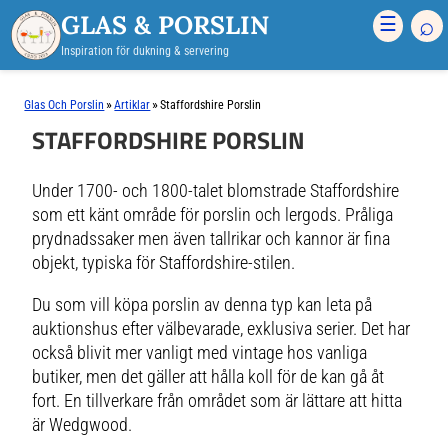
GLAS & PORSLIN
⌕
☰
Inspiration för dukning & servering
»
»
Glas Och Porslin
Artiklar
Staffordshire Porslin
STAFFORDSHIRE PORSLIN
Under 1700- och 1800-talet blomstrade Staffordshire
som ett känt område för porslin och lergods. Pråliga
prydnadssaker men även tallrikar och kannor är fina
objekt, typiska för Staffordshire-stilen.
Du som vill köpa porslin av denna typ kan leta på
auktionshus efter välbevarade, exklusiva serier. Det har
också blivit mer vanligt med vintage hos vanliga
butiker, men det gäller att hålla koll för de kan gå åt
fort. En tillverkare från området som är lättare att hitta
är Wedgwood.