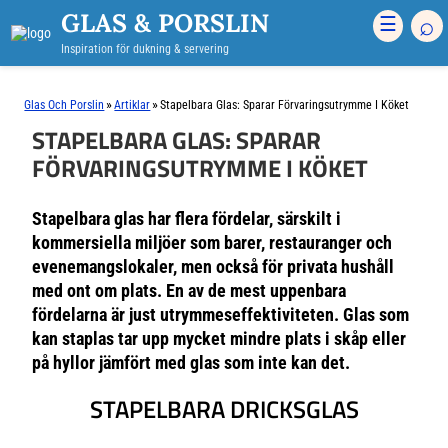
GLAS & PORSLIN
⌕
☰
Inspiration för dukning & servering
»
»
Glas Och Porslin
Artiklar
Stapelbara Glas: Sparar Förvaringsutrymme I Köket
STAPELBARA GLAS: SPARAR
FÖRVARINGSUTRYMME I KÖKET
Stapelbara glas har flera fördelar, särskilt i
kommersiella miljöer som barer, restauranger och
evenemangslokaler, men också för privata hushåll
med ont om plats. En av de mest uppenbara
fördelarna är just utrymmeseffektiviteten. Glas som
kan staplas tar upp mycket mindre plats i skåp eller
på hyllor jämfört med glas som inte kan det.
STAPELBARA DRICKSGLAS