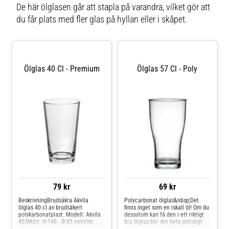
De här ölglasen går att stapla på varandra, vilket gör att
du får plats med fler glas på hyllan eller i skåpet.
Ölglas 40 Cl - Premium
Ölglas 57 Cl - Poly
79 kr
69 kr
BeskrivningBrudsäkra Akvila
Polycarbonat ölglas&nbsp;Det
ölglas 40 cl av brudsäkert
finns inget som en iskall öl! Om du
polykarbonatplast. Modell: Akvila
dessutom kan få den i ett riktigt
403Mått: H:140 - Ø:85 mmVikt:
bra ölglas blir det hela plötsligt