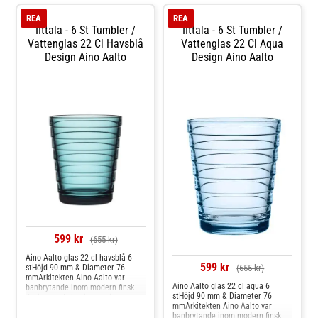
REA
REA
IIttala - 6 St Tumbler /
IIttala - 6 St Tumbler /
Vattenglas 22 Cl Havsblå
Vattenglas 22 Cl Aqua
Design Aino Aalto
Design Aino Aalto
599 kr
(655 kr)
Aino Aalto glas 22 cl havsblå 6
599 kr
stHöjd 90 mm & Diameter 76
(655 kr)
mmArkitekten Aino Aalto var
Aino Aalto glas 22 cl aqua 6
banbrytande inom modern finsk
stHöjd 90 mm & Diameter 76
design med sina innovativa
mmArkitekten Aino Aalto var
produkter som kombinerade
banbrytande inom modern finsk
funktion, skönhet och en ärlig