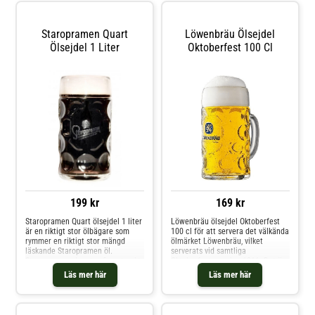
Staropramen Quart
Löwenbräu Ölsejdel
Ölsejdel 1 Liter
Oktoberfest 100 Cl
199 kr
169 kr
Staropramen Quart ölsejdel 1 liter
Löwenbräu ölsejdel Oktoberfest
är en riktigt stor ölbägare som
100 cl för att servera det välkända
rymmer en riktigt stor mängd
ölmärket Löwenbräu, vilket
läskande Staropramen öl.
serverats vid samtliga
Staropramens logotyp finns tryckt
Oktoberfester sedan 1811. Det är
på sidan. Denna klassiska
endast 6 st bryggerier som får
Läs mer här
Läs mer här
ölbägare passar utmärkt att njuta
servera öl till Oktoberfesten och
en större mängd Staropramen
samtliga kommer från München,
ur.Volym: 100 cl
vilket är ett krav. Ölsejdeln
rymmer 1 liter öl eller som man