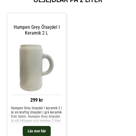
sidan sitter det en markering för 1
Weissbier-loggan är tryckt på
liter med plats för
framsidan.
skumkrona.Observera: Glaset har
en blank ruta på sidan avsedd för
eventuell logga.Denna stadiga bit
är 20 cm hög med en diameter på
Humpen Grey Ölsejdel I
10 cm.
Keramik 2 L
299 kr
Humpen Grey ölsejdel i keramik 2 l
är en kraftig ölsejdel i grå keramik
från Sahm. Humpen Grey ölsejdel
är väl tilltagen och rymmer 2 liter
öl som gör den till en proper
sejdel när man vill ha en rejäl öl!
Läs mer här
Passar utmärkt till