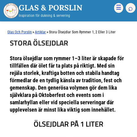
GLAS & PORSLIN
⌕
☰
Inspiration för dukning & servering
»
»
Glas Och Porslin
Artiklar
Stora Ölsejdlar Som Rymmer 1, 2 Eller 3 Liter
STORA ÖLSEJDLAR
Stora ölsejdlar som rymmer 1–3 liter är skapade för
tillfällen där ölet får ta plats på riktigt. Med sin
rejäla storlek, kraftiga botten och stabila handtag
förmedlar de en tydlig känsla av tradition, fest och
gemenskap. Den generösa volymen gör dem lika
självklara på Oktoberfest och events som i
samlarhyllan eller vid speciella serveringar där
upplevelsen är minst lika viktig som innehållet.
ÖLSEJDLAR PÅ 1 LITER