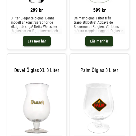
299 kr
599 kr
3 liter Elegante ölglas. Denna
Chimay ölglas 3 liter från
modell är konstruerad för de
trappistklostret Abbaye de
riktigt törstiga! Detta Weissbier
Scourmont i Belgien. Världens
-ölglas har en lågt placerad och
största trappistbryggeri! Ölglasen
stilren midja vars syfte är att öka
från Chimay är formade som en
greppbarheten. Elegante
bägare för att lyfta fram
Läs mer här
Läs mer här
Weissbier ölglas är tillverkat av
aromerna och munkänslan från
den tyska glasproducenten
trappistölen. Avnjut en äkta
Sahm.Ett gigantiskt weissbierglas
trappist i sitt äkta ölglas!
som rymmer hela 3 liter!
Duvel Ölglas XL 3 Liter
Palm Ölglas 3 Liter