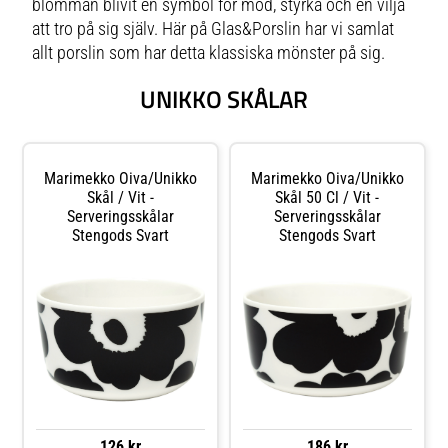
blomman blivit en symbol för mod, styrka och en vilja
att tro på sig själv. Här på Glas&Porslin har vi samlat
allt porslin som har detta klassiska mönster på sig.
UNIKKO SKÅLAR
Marimekko Oiva/unikko
Marimekko Oiva/unikko
Skål / Vit -
Skål 50 Cl / Vit -
Serveringsskålar
Serveringsskålar
Stengods Svart
Stengods Svart
126 kr
186 kr