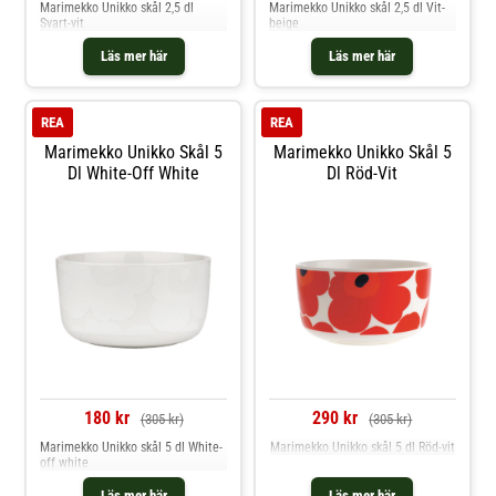
Marimekko Unikko skål 2,5 dl
Marimekko Unikko skål 2,5 dl Vit-
Svart-vit
beige
Läs mer här
Läs mer här
REA
REA
Marimekko Unikko Skål 5
Marimekko Unikko Skål 5
Dl White-Off White
Dl Röd-Vit
180 kr
290 kr
(305 kr)
(305 kr)
Marimekko Unikko skål 5 dl White-
Marimekko Unikko skål 5 dl Röd-vit
off white
Läs mer här
Läs mer här