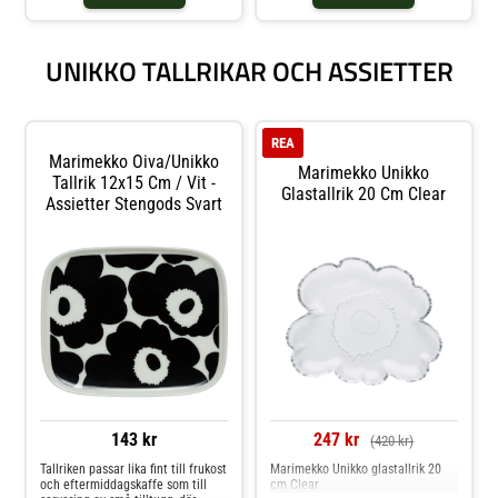
Ruotsalainens Oiva-formgivning.-
Tillverkad i slitstarkt stengods av
hög kvalitet.- Tål maskindisk, ugn,
UNIKKO TALLRIKAR OCH ASSIETTER
mikrovågsugn och frys. Shoppa
Kaffekoppar och mer Muggar &
Koppar hos Royal Design.
REA
Marimekko Oiva/unikko
Marimekko Unikko
Tallrik 12x15 Cm / Vit -
Glastallrik 20 Cm Clear
Assietter Stengods Svart
143 kr
247 kr
(420 kr)
Tallriken passar lika fint till frukost
Marimekko Unikko glastallrik 20
och eftermiddagskaffe som till
cm Clear