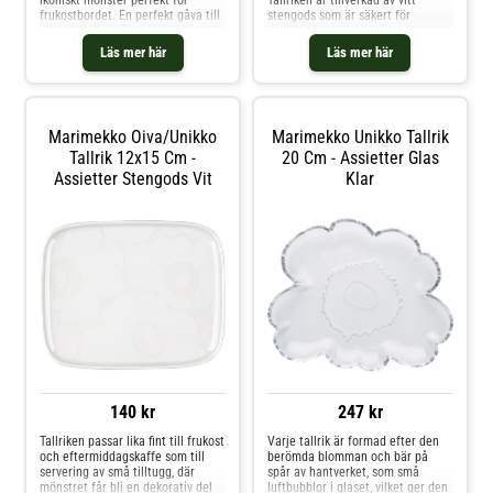
frukostbordet. En perfekt gåva till
stengods som är säkert för
dig själv eller någon du tycker om.
användning i diskmaskin, ugn,
Formgivning av Maija Isola. Om
mikrovågsugn och frys. Innan du
Läs mer här
Läs mer här
tallriken från Marimekko-
börjar använda plattan, kom ihåg
Formgivning av Maija Isola.- Från
att ta bort klistermärket från dess
serien Unikko.- Två muggar ingår.-
botten eftersom dekalen
Två tallrikar ingår.- Kapacitet:
innehåller en liten mängd metall.
25.0 cl.- Diameter: 200 mm.
Marimekko Oiva/unikko
Marimekko Unikko Tallrik
Skötselråd för tallriken- Frystålig.-
Tål mikrovågsugn.- Tål diskmaskin.
Tallrik 12x15 Cm -
20 Cm - Assietter Glas
Shoppa Kaffekoppar och mer
Assietter Stengods Vit
Klar
Muggar & Koppar hos Royal
Design.
140 kr
247 kr
Tallriken passar lika fint till frukost
Varje tallrik är formad efter den
och eftermiddagskaffe som till
berömda blomman och bär på
servering av små tilltugg, där
spår av hantverket, som små
mönstret får bli en dekorativ del
luftbubblor i glaset, vilket ger den