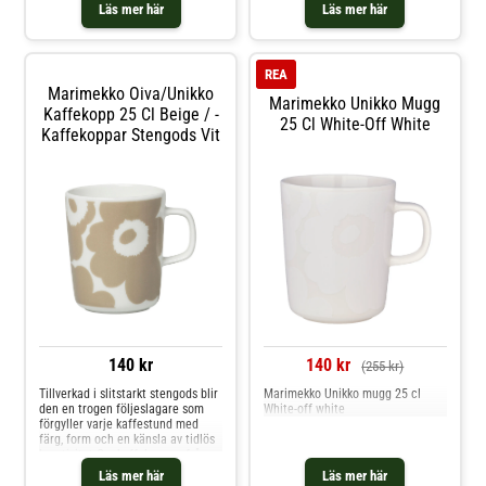
Läs mer här
Läs mer här
REA
Marimekko Oiva/unikko
Marimekko Unikko Mugg
Kaffekopp 25 Cl Beige / -
25 Cl White-Off White
Kaffekoppar Stengods Vit
140 kr
140 kr
(255 kr)
Tillverkad i slitstarkt stengods blir
Marimekko Unikko mugg 25 cl
den en trogen följeslagare som
White-off white
förgyller varje kaffestund med
färg, form och en känsla av tidlös
kreativitet.Om kaffekoppen från
Marimekko- Förenar Maija Isolas
Läs mer här
Läs mer här
Unikko-mönster med Sami