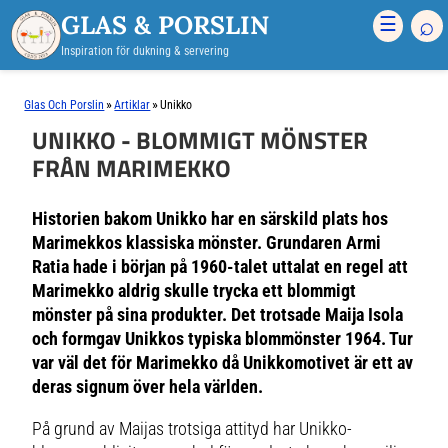
GLAS & PORSLIN
⌕
☰
Inspiration för dukning & servering
»
»
Glas Och Porslin
Artiklar
Unikko
UNIKKO - BLOMMIGT MÖNSTER
FRÅN MARIMEKKO
Historien bakom Unikko har en särskild plats hos
Marimekkos klassiska mönster. Grundaren Armi
Ratia hade i början på 1960-talet uttalat en regel att
Marimekko aldrig skulle trycka ett blommigt
mönster på sina produkter. Det trotsade Maija Isola
och formgav Unikkos typiska blommönster 1964. Tur
var väl det för Marimekko då Unikkomotivet är ett av
deras signum över hela världen.
På grund av Maijas trotsiga attityd har Unikko-