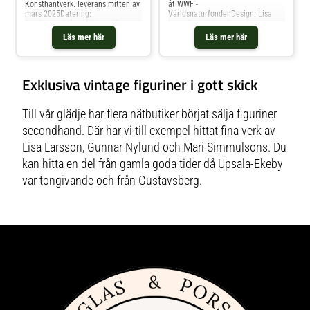
Konsthantverk. leverans mitten av
åt WWF -
mars 2025Datering:
VärldsnaturfondenDesign: Lisa
NytillverkatMått: Höjd ca 86
LaronSerie/Modell:
cmTillverkning/Material: Det
WWFTillverkare: Sverige,
Läs mer här
Läs mer här
keramiska material som används
GustavsbergDatering:
kallas soft earthenware eller på
1979Mått: Höjd 20 cm Längd 28
svenska lergods.I folkmun kallar vi
cm Bredd 12 cm Kondition:
dem
Vintage signerad alla figuriner är
Exklusiva vintage figuriner i gott skick
"porslinsdjur". Bränningsprocesse
handtillverkade så vissa
n består av 2 steg. Den första vid
variationer kan finnas jämfört med
1050 grader och den andra
bilden dock har Glasprinsen
vid 990 grader efter målning och
handplockat ett fint exemplar till
Till vår glädje har flera nätbutiker börjat sälja figuriner
glacering som görs för hand.
dig som vi endast säljer hos oss
secondhand. Där har vi till exempel hittat fina verk av
Lisa Larsson, Gunnar Nylund och Mari Simmulsons. Du
kan hitta en del från gamla goda tider då Upsala-Ekeby
var tongivande och från Gustavsberg.