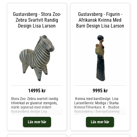
Gustavsberg - Stora Zoo-
Gustavsberg - Figurin -
Zebra Svartvit Randig
Afrikansk Kvinna Med
Design Lisa Larson
Barn Design Lisa Larson
14995 kr
9995 kr
Stora Zoo- Zebra svartvit randig
Kvinna med barnDesign: Lisa
tillverkad av glaserat stengods,
LarsonServis: Modiga / Starka
märkt signerad med etikett
KvinnorTillverkare: K - Studion
Gustavsberg design Lisa
Gustavsberg i SverigeDatering:
LarsonFormgavs 1957-58 av Lisa
Tillverkad 2019 nyttMått: Höjd ca
Larson ur serien stora ZooDesign:
47 cm Bredd 11 cm Djup10
Läs mer här
Läs mer här
Lisa LaronSerie/Modell: Stora
cmKondition: Nytt signerad alla
ZooTillverkare: Sverige,
figuriner är handtillverkade så
GustavsbergDatering: 1957Mått: H
vissa variationer kan finnas