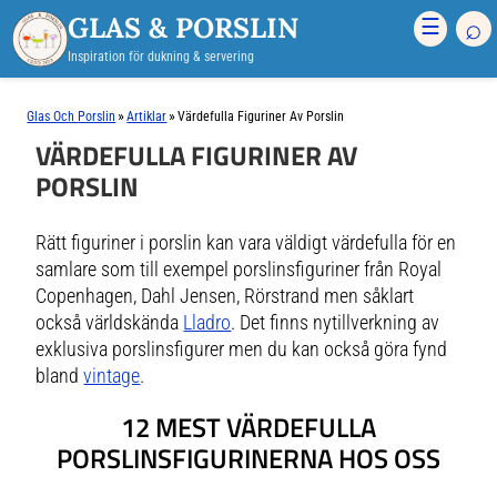
GLAS & PORSLIN
⌕
☰
Inspiration för dukning & servering
»
»
Glas Och Porslin
Artiklar
Värdefulla Figuriner Av Porslin
VÄRDEFULLA FIGURINER AV
PORSLIN
Rätt figuriner i porslin kan vara väldigt värdefulla för en
samlare som till exempel porslinsfiguriner från Royal
Copenhagen, Dahl Jensen, Rörstrand men såklart
också världskända
Lladro
. Det finns nytillverkning av
exklusiva porslinsfigurer men du kan också göra fynd
bland
vintage
.
12 MEST VÄRDEFULLA
PORSLINSFIGURINERNA HOS OSS