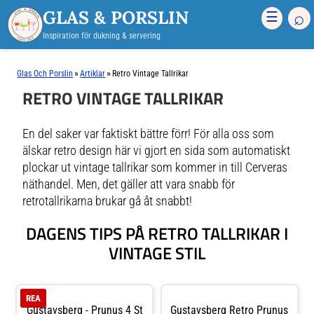
GLAS & PORSLIN
⌕
☰
Inspiration för dukning & servering
»
»
Glas Och Porslin
Artiklar
Retro Vintage Tallrikar
RETRO VINTAGE TALLRIKAR
En del saker var faktiskt bättre förr! För alla oss som
älskar retro design här vi gjort en sida som automatiskt
plockar ut vintage tallrikar som kommer in till Cerveras
näthandel. Men, det gäller att vara snabb för
retrotallrikarna brukar gå åt snabbt!
DAGENS TIPS PÅ RETRO TALLRIKAR I
VINTAGE STIL
REA
Gustavsberg - Prunus 4 St
Gustavsberg Retro Prunus