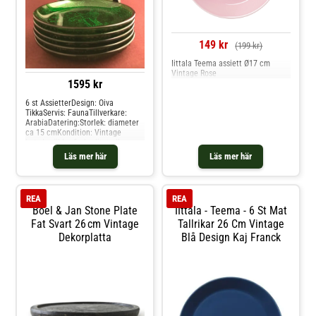
149 kr
(199 kr)
Iittala Teema assiett Ø17 cm
Vintage Rose
1595 kr
6 st AssietterDesign: Oiva
TikkaServis: FaunaTillverkare:
ArabiaDatering:Storlek: diameter
ca 15 cmKondition: Vintage
betyder äldre fin kvalitet eller
årgång, och används för alla våra
Läs mer här
Läs mer här
produkter som inte är
Nya/oanvända direkt från
leverantör. Hos glasprinsen är
dessa varor just Vintage dvs alltid
REA
REA
äldre fin kvalitet.
Boel & Jan Stone Plate
IIttala - Teema - 6 St Mat
Fat Svart 26 Cm Vintage
Tallrikar 26 Cm Vintage
Dekorplatta
Blå Design Kaj Franck