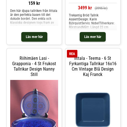
159 kr
3499 kr
(3995 kr)
Den här djupa tallriken från Iittala
är den perfekta basen till det
Trekantig Bröd Tallrik
dukade bordet. Den enkla och
AssiettDesign: Karin
klassiska designen togs fram av
BjörquistServis: NobelTillverkare:
Kaj Franck redan år 1952, men är
RörstrandMått: Längd 22 cm
lika populär nu som då. Den
Bredd 11 cmKondition: Vintage
lämpar sig för dagligt bruk då den
betyder äldre fin kvalitet eller
Läs mer här
Läs mer här
tål både diskmaskin, ugn,
årgång, och används för alla våra
mikrovågsugn och frys. Shoppa
produkter som inte är
Djupa tallrikar och mer Tallrikar
Nya/oanvända direkt från
hos Royal Design.
leverantör. Hos glasprinsen är
REA
dessa varor just Vintage dvs alltid
Riihimäen Lasi -
IIttala - Teema - 6 St
äldre fin kvalitet.
Grapponia - 4 St Frukost
Fyrkantiga Tallrikar 16x16
Tallrikar Design Nanny
Cm Vintage Blå Design
Still
Kaj Franck