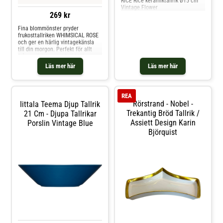
RICE Rice keramiktallrik Ø15 cm
Vintage Flower
269 kr
Fina blommönster pryder
frukosttallriken WHIMSICAL ROSE
och ger en härlig vintagekänsla
till din morgon. Perfekt för allt
från smörigt rostat bröd till
nybakade bakverk - den gör varje
Läs mer här
Läs mer här
frukost lite extra speciell.
Tillverkad i Portugal
REA
Rörstrand - Nobel -
Iittala Teema Djup Tallrik
Trekantig Bröd Tallrik /
21 Cm - Djupa Tallrikar
Assiett Design Karin
Porslin Vintage Blue
Björquist