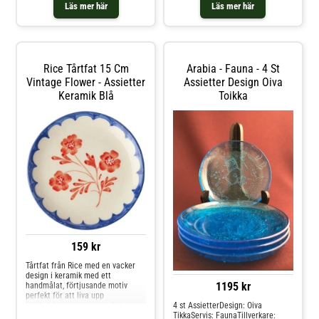
äldre fin kvalitet eller årgång, och
Läs mer här
Läs mer här
cm & assiett Diameter 17,5
används för alla våra produkter
cm koppen rymmer 300 ml tefat
som inte är Nya/oanvända direkt
diameter 220 mm
från leverantör. Hos glasprinsen är
Kondition: Vintage betyder äldre
dessa varor just Vintage dvs alltid
fin kvalitet eller årgång, och
äldre fin kvalitet som vi säljer.
används för alla våra produkter
som inte är Nya/oanvända direkt
Rice Tårtfat 15 Cm
Arabia - Fauna - 4 St
från leverantör. Hos glasprinsen är
Vintage Flower - Assietter
Assietter Design Oiva
dessa varor just Vintage dvs alltid
Keramik Blå
Toikka
äldre fin kvalitet.
159 kr
Tårtfat från Rice med en vacker
design i keramik med ett
1195 kr
handmålat, förtjusande motiv
perfekt för att liva upp
bordsdukningen.Varje tallrik är
4 st AssietterDesign: Oiva
handmålad av en grupp
TikkaServis: FaunaTillverkare: