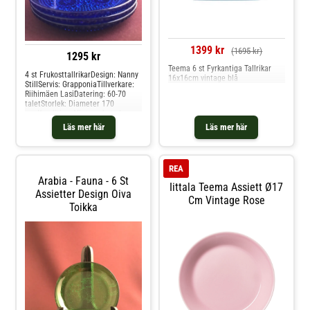
1399 kr
(1695 kr)
1295 kr
Teema 6 st Fyrkantiga Tallrikar
4 st FrukosttallrikarDesign: Nanny
16x16cm vintage blå
StillServis: GrapponiaTillverkare:
Riihimäen LasiDatering: 60-70
taletStorlek: Diameter 170
mmKondition: Vintage betyder
äldre fin kvalitet eller årgång, och
Läs mer här
Läs mer här
används för alla våra produkter
som inte är Nya/oanvända direkt
från leverantör. Hos glasprinsen är
dessa varor just Vintage dvs alltid
REA
äldre fin kvalitet.
Arabia - Fauna - 6 St
Iittala Teema Assiett Ø17
Assietter Design Oiva
Cm Vintage Rose
Toikka