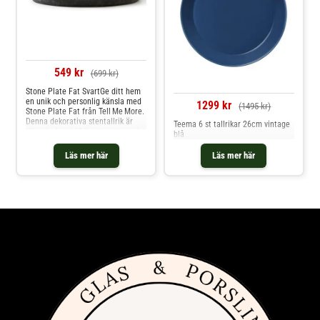
549 kr
(699 kr)
Stone Plate Fat SvartGe ditt hem
en unik och personlig känsla med
1299 kr
(1495 kr)
Stone Plate Fat från Tell Me More.
Denna dekorativa stentallrik är
Teema 6 st tallrikar 26cm vintage
tillverkad av 100 % natursten och
blå
har ett vackert, rustikt uttryck som
för tankarna till nordisk
Läs mer här
Läs mer här
vintage‑design. Varje tallrik är
one of a kind, med små variationer
i form, färg och struktur som gör
den helt unik. Perfekt som
ljusbricka, dekorplatta eller
samlarobjekt i kök och
vardagsrum – ett stilrent sätt att
skapa karaktär i din inredning.
Observera att produkten endast är
avsedd för dekor och inte är
foodsafe.Storlek: 26 × 26 × 2 cm
Färg: Svart Material: 100 % sten
Kategori: Dekoration / Fat / Stenpl
attor