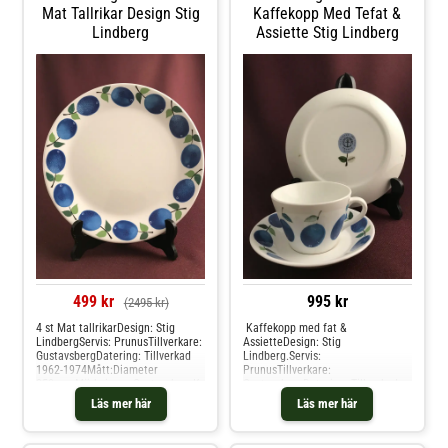
Mat Tallrikar Design Stig
Kaffekopp Med Tefat &
Lindberg
Assiette Stig Lindberg
499 kr
995 kr
(2495 kr)
4 st Mat tallrikarDesign: Stig
Kaffekopp med fat &
LindbergServis: PrunusTillverkare:
AssietteDesign: Stig
GustavsbergDatering: Tillverkad
Lindberg.Servis:
1962-1974Mått:Diameter
PrunusTillverkare:
250 mmMärkningar:GustavsbergK
GustavsbergDatering: Tillverkad
ondition:Vintage betyder äldre fin
mellan 1962-1974Storlek:Höjd 55
Läs mer här
Läs mer här
kvalitet eller årgång, och används
mm,diameter 80 mm,fat 125 mm
för alla våra produkter som inte är
diameterMärkningar: En
Nya/oanvända direkt från
fabriksstämpel från Gustavsberg