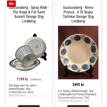
leverantör. Hos glasprinsen är
Prunus.Kondition:Vintage betyder
REA
dessa varor just Vintage dvs alltid
äldre fin kvalitet eller årgång, och
Gustavsberg - Spisa Ribb -
Gustavsberg - Retro
äldre fin kvalitet som vi säljer.
används för alla våra produkter
The Kopp & Fat Samt
som inte är Nya/oanvända direkt
Prunus - 6 St Djupa
från leverantör. Hos glasprinsen är
Assiett Design Stig
Tallrikar Design Stig
dessa varor just Vintage dvs alltid
Lindberg
Lindberg
äldre fin kvalitet som vi säljer.
1199 kr
(1495 kr)
3495 kr
The kopp med fat samt 1
assiettDesign: Stig
6 st Djupa tallrikarDesign: Stig
LindbergServis: Spisa
LindbergServis:PrunusTillverkare:
RibbTillverkare:
GustavsbergDatering: 1962-
GustavsbergDatering: VintageStor
1974Storlek:Diameter 18,5
lek: Kopp Höjd ca 6,5 cm Diameter
cmKondition:Vintage betyder
ca 10,5 cm , The Fat diameter 15