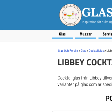
GLAS
Inspiration för duknin
Glas
Muggar
Servi
»
»
»
Glas Och Porslin
Glas
Cocktailglas
Libb
LIBBEY COCKT
Cocktailglas från Libbey tillv
varianter på glas som är speciel
P