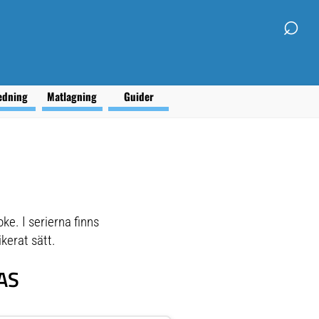
⌕
edning
Matlagning
Guider
ke. I serierna finns
ikerat sätt.
AS