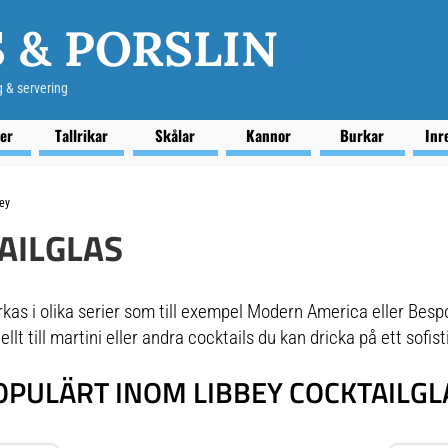
 & PORSLIN
g & servering
ser
Tallrikar
Skålar
Kannor
Burkar
Inr
ey
AILGLAS
erkas i olika serier som till exempel Modern America eller Bespo
lt till martini eller andra cocktails du kan dricka på ett sofist
OPULÄRT INOM LIBBEY COCKTAILGL