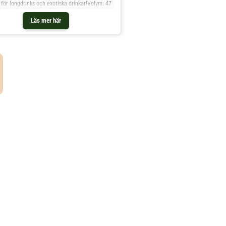
 för longdrinks och exotiska drinkar!Volym: 47
11,9 cmBredd: 8,1 cmTål maskindisk
Läs mer här