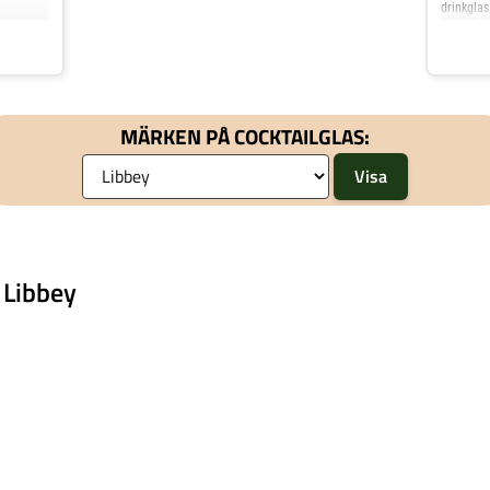
drinkglas
era med
clHöjd: 
0 clHöjd:
MÄRKEN PÅ COCKTAILGLAS:
 Libbey