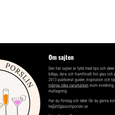
Om sajten
Den här sajten är fylld med tips och idéer 
billiga, dyra och framförallt fint glas och
2013 publicerat guider, inspiration och t
många olika varumärken
inom inredning,
matlagning.
Har du förslag och idéer får du gärna ko
hej[ätt]glasochporslin.se