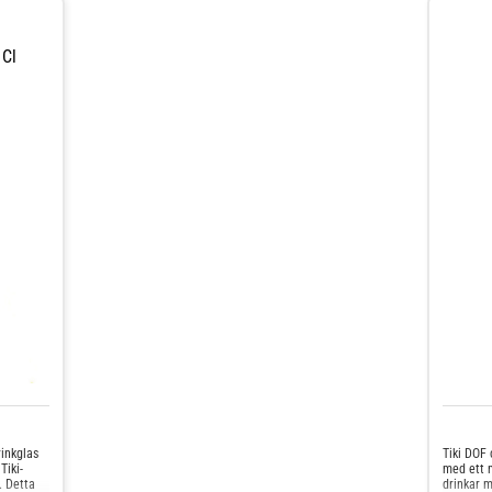
 Cl
rinkglas
Tiki DOF 
Tiki-
med ett m
. Detta
drinkar m