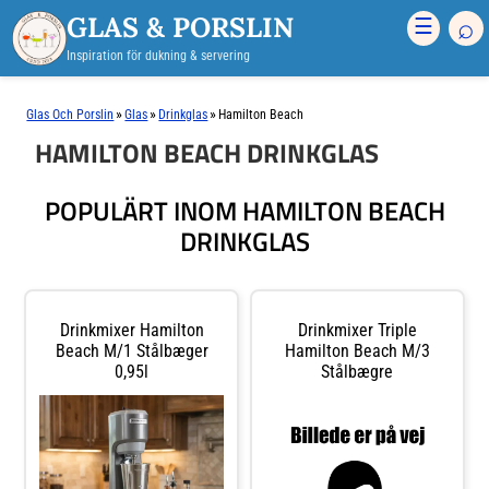
GLAS & PORSLIN
⌕
☰
Inspiration för dukning & servering
»
»
»
Glas Och Porslin
Glas
Drinkglas
Hamilton Beach
HAMILTON BEACH DRINKGLAS
POPULÄRT INOM HAMILTON BEACH
DRINKGLAS
Drinkmixer Hamilton
Drinkmixer Triple
Beach M/1 Stålbæger
Hamilton Beach M/3
0,95l
Stålbægre