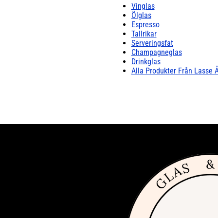
Vinglas
Ölglas
Espresso
Tallrikar
Serveringsfat
Champagneglas
Drinkglas
Alla Produkter Från Lasse 