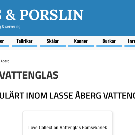
 & PORSLIN
g & servering
ser
Tallrikar
Skålar
Kannor
Burkar
Inr
 Åberg
 VATTENGLAS
ULÄRT INOM LASSE ÅBERG VATTEN
Love Collection Vattenglas Bamsekärlek