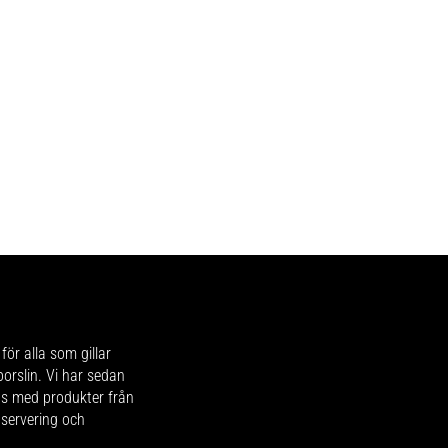
för alla som gillar
 porslin. Vi har sedan
ips med produkter från
 servering och