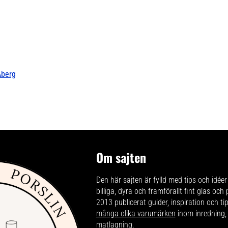
Åberg
Om sajten
Den här sajten är fylld med tips och idéer 
billiga, dyra och framförallt fint glas och
2013 publicerat guider, inspiration och t
många olika varumärken
inom inredning,
matlagning.