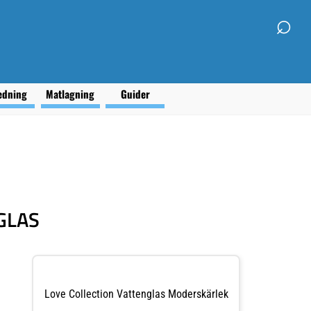
⌕
edning
Matlagning
Guider
GLAS
Love Collection Vattenglas Moderskärlek