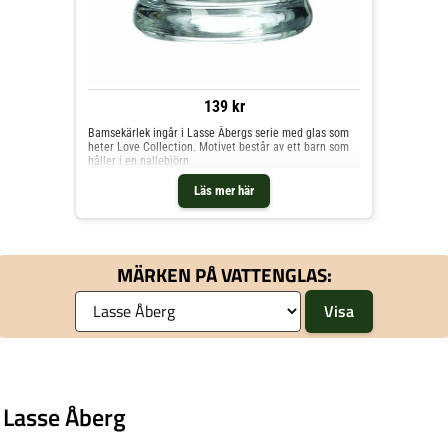
139 kr
Bamsekärlek ingår i Lasse Åbergs serie med glas som
heter Love Collection. Motivet består av ett barn som
håller i en nallebjörn.
Läs mer här
MÄRKEN PÅ VATTENGLAS:
 Lasse Åberg