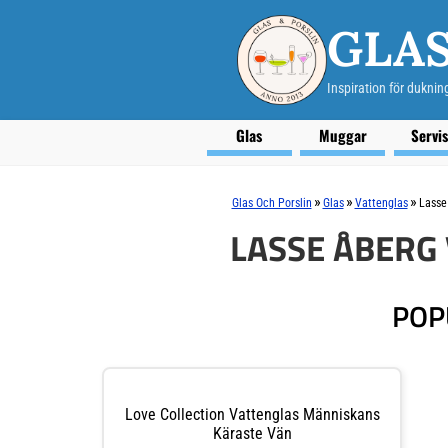
GLAS
Inspiration för duknin
Glas
Muggar
Servi
»
»
»
Glas Och Porslin
Glas
Vattenglas
Lasse
LASSE ÅBERG
POP
Love Collection Vattenglas Människans
Käraste Vän