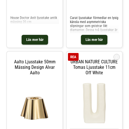
Jämför priser
Jämför priser
House Doctor Anit ljusstake antik
Carat ljusstakar förmedlar en lyxig
mässing 20 cm
känsla med asymmetriska
slipningar som gnistrar likt
diamanter. Dessa två ljusstakar är
fina att ställa bredvid varandra
men kan även placeras på olika
Läs mer här
Läs mer här
platser i hemmet. Shoppa
Ljusstakar och mer Ljusstakar &
Ljuslyktor hos Royal Design.
i
REA
Aalto Ljusstake 50mm
URBAN NATURE CULTURE
Mässing Design Alvar
Tomas Ljusstake 11cm
Aalto
Off White