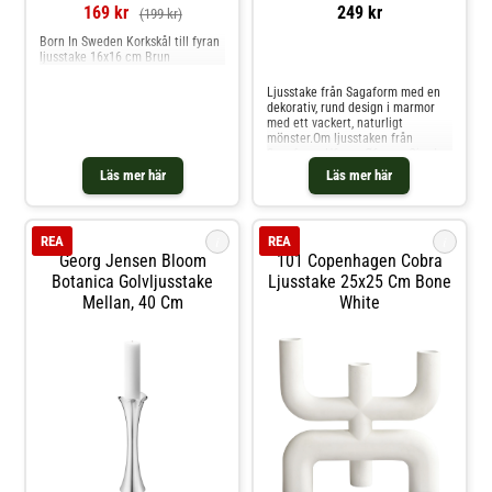
leramaterial compositon in: 100 %
169 kr
249 kr
(199 kr)
färg leranumber of packages:
1width package: 12.4
Born In Sweden Korkskål till fyran
ljusstake 16x16 cm Brun
Jämför priser
Ljusstake från Sagaform med en
dekorativ, rund design i marmor
med ett vackert, naturligt
mönster.Om ljusstaken från
Sagaform- H6 cm, Ø6 cm.- Gjord
av marmor. Shoppa Ljusstakar och
Läs mer här
Läs mer här
mer Ljusstakar & Ljuslyktor hos
Royal Design.
i
i
REA
REA
Georg Jensen Bloom
101 Copenhagen Cobra
Botanica Golvljusstake
Ljusstake 25x25 Cm Bone
Mellan, 40 Cm
White