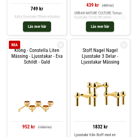
439 kr
(489 kr)
749 kr
URBAN NATURE CULTURE Tomas
Aalto ljusstake 50mm mässing
ljusstake 11cm Off white
Läs mer här
Läs mer här
i
i
REA
Klong - Constella Liten
Stoff Nagel Nagel
Mässing - Ljusstakar - Eva
Ljusstake 3 Delar -
Schildt - Guld
Ljusstakar Mässing
952 kr
1832 kr
(1360 kr)
Ljusstake från Stoff med en