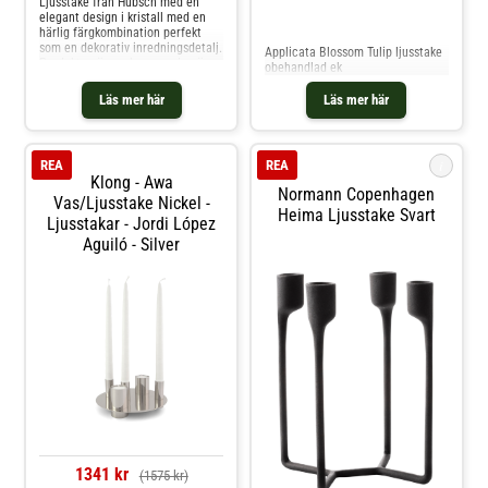
Ljusstake från Hübsch med en
elegant design i kristall med en
Jämför priser
härlig färgkombination perfekt
som en dekorativ inredningsdetalj.
Applicata Blossom Tulip ljusstake
Produkten är vacker som den är
obehandlad ek
men även fin att kombinera flera
stycken i ett kluster. Om
Läs mer här
Läs mer här
ljusstaken från Hübsch- Astro
uppskattas för de vackra färgerna.
Shoppa Ljuslyktor och mer
Ljusstakar & Ljuslyktor hos Royal
i
REA
REA
Design.
Klong - Awa
Normann Copenhagen
Vas/Ljusstake Nickel -
Heima Ljusstake Svart
Ljusstakar - Jordi López
Aguiló - Silver
1341 kr
(1575 kr)