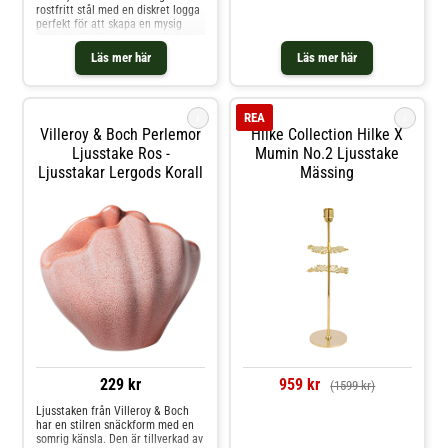
rostfritt stål med en diskret logga
perfekt för att skapa en mysig
stämning i vilket rum som helst.
Kombinera ljusstaken med ljus
Läs mer här
Läs mer här
från ester & erik. Om ljusstaken
från ester & erik- Tillverkad av
rostfritt stål.- Ljusstaken finns i
olika färger.- Diameter: 60 mm.-
i
i
REA
Säljs i 2-pack.- Blanda olika
Villeroy & Boch Perlemor
Hilke Collection Hilke X
storlekar, färger och material för
att skapa din egen personliga stil.
Ljusstake Ros -
Mumin No.2 Ljusstake
Skötselråd för ljusstaken- Använd
Ljusstakar Lergods Korall
Mässing
en torr trasa. Shoppa Ljusstakar
och mer Ljusstakar & Ljuslyktor
hos Royal Design.
229 kr
959 kr
(1599 kr)
Ljusstaken från Villeroy & Boch
har en stilren snäckform med en
Jämför priser
somrig känsla. Den är tillverkad av