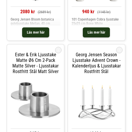
2080 kr
940 kr
(2689 kr)
(1145 kr)
Georg Jensen Bloom botanica
101 Copenhagen Cobra ljusstake
golvljusstake Mellan, 40 cm
25x25 cm Bone White
Läs mer här
Läs mer här
i
i
Ester & Erik Ljusstake
Georg Jensen Season
Matte Ø6 Cm 2-Pack
Ljusstake Advent Crown -
Matte Silver - Ljusstakar
Kalenderljus & Ljusstakar
Rostfritt Stål Matt Silver
Rostfritt Stål