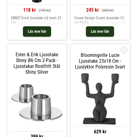
118 kr
245 kr
(199 kr)
(350 kr)
ERNST Ernst ljusstake trä svart 25
Cooee Design Cooee ljusstake 13
cm
cm Black
Läs mer här
Läs mer här
i
Ester & Erik Ljusstake
Bloomingville Lucie
Shiny Ø6 Cm 2-Pack -
Ljusstake 23x18 Cm -
Ljusstakar Rostfritt Stål
Ljuslyktor Polyresin Svart
Shiny Silver
629 kr
399 kr