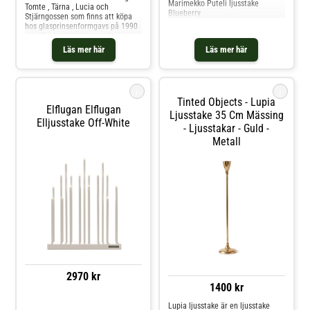
Marimekko Puteli ljusstake
Tomte , Tärna , Lucia och
Blueberry
Stjärngossen som finns att köpa
hos glasprinsenformgavs på 1990
taletDesign: Lisa LarsonSerien:
Julafton / LuciaTillverkare: K -
Läs mer här
Läs mer här
Studion Gustavsberg i
SverigeDatering: NyttMått:Höjd 24
cm bredd 8 cm Djup 6
cmKondition: Nytt signerad alla
i
i
figuriner är handtillverkade så
Tinted Objects - Lupia
vissa variationer kan finnas
Elflugan Elflugan
jämfört med bilden dock har
Ljusstake 35 Cm Mässing
Elljusstake Off-White
glasprinsen handplockat ett fint
- Ljusstakar - Guld -
exemplar till dig som vi endast
Metall
säljer hos oss 1 sortering
2970 kr
1400 kr
Lupia ljusstake är en ljusstake
Jämför priser