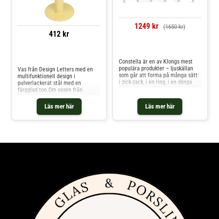
1249 kr
(1650 kr)
412 kr
Jämför priser
Jämför priser
Constella är en av Klongs mest
populära produkter – ljuskällan
Vas från Design Letters med en
som går att forma på många sätt:
multifunktionell design i
i zick-zack, i en ring, i en slinga
pulverlackerat stål med en
eller som en stjärna. Den var från
färgglad ton.Om vasen från
början avsedd för värmeljus och
Design Letters- Kan användas
har också fungerat som
både som vas och som
Läs mer här
Läs mer här
blomhållare. Constella tillverkas i
ljushållare.- Tillverkad i
aluminium eller mässing.
pulverlackerat stål.- Finns i flera
Utsträckt mäter Constella för 10
varianter. Shoppa Ljusstakar och
ljus ca 120 cm och som ring eller
mer Ljusstakar & Ljuslyktor hos
stjärna ca 38 cm i diameter.
Royal Design.
Constella finns även i en mindre
variant med 5 ljuskällor, som
mäter 62 cm utsträckt. Eva
Schildt gick ut Beckmans
Designhögskola, Formlinjen, 2001
och driver i dag sin egen
designstudio. Hon behandlar
traditionen med ödmjuk respekt
samtidigt som det alltid finns ett
element av en lekfull modernitet
– en mjukprovokation i det hon