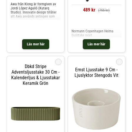
Awa från Klong är formgiven av
Jordi López Aguiló (Kutarq
489 kr
(755 kr)
Studio). Innovativ design tillåter
att Awa används antingen som
vas eller som ljushållare beroende
Jämför priser
på vad som önskas eller passar för
stunden. Blommorna, alternativt
Normann Copenhagen Heima
lågorna, reflekteras i kroppen
ljusstake svart
vilket skapar en optiskt illusion av
djup. Finns tillgänglig i olika
Läs mer här
Läs mer här
utföranden.
i
i
Dbkd Stripe
Ernst Ljusstake 9 Cm -
Adventsljusstake 30 Cm -
Ljuslyktor Stengods Vit
Kalenderljus & Ljusstakar
Keramik Grön