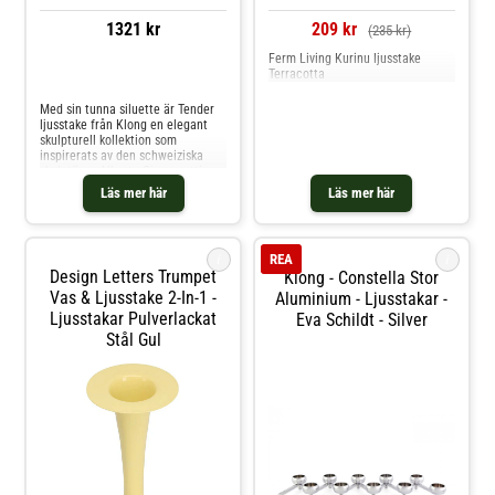
1321 kr
209 kr
(235 kr)
Ferm Living Kurinu ljusstake
Terracotta
Jämför priser
Med sin tunna siluette är Tender
ljusstake från Klong en elegant
skulpturell kollektion som
inspirerats av den schweiziska
skulptören Alberto Giacometti
utsträckta, långsmala stil.
Läs mer här
Läs mer här
Tillverkade av mässing, finns med
nickelplätterad yta eller svart
finish.Tillgänglig i en version med
en högt placerad dekoration eller
i
i
REA
en med lägre placerad dekoration
Design Letters Trumpet
Klong - Constella Stor
på ljusstaken. Shoppa Ljusstakar
och mer Ljusstakar & Ljuslyktor
Vas & Ljusstake 2-In-1 -
Aluminium - Ljusstakar -
hos Royal Design.
Ljusstakar Pulverlackat
Eva Schildt - Silver
Stål Gul