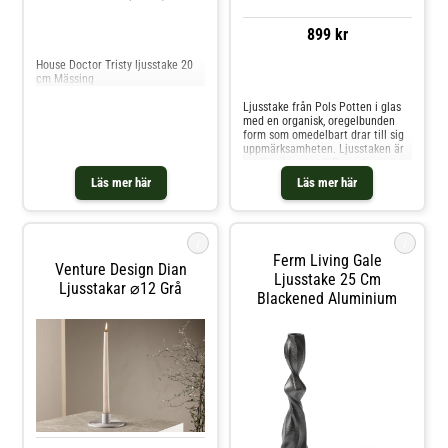
899 kr
Jämför priser
House Doctor Tristy ljusstake 20
cm Mässing
Jämför priser
Ljusstake från Pols Potten i glas
med en organisk, oregelbunden
form som omedelbart drar till sig
uppmärksamheten. Ljusstaken är
ett litet konstverk.Formgivare är
Pascal Smelik.Om ljusstaken från
Läs mer här
Läs mer här
Pols Potten- Finns i flera
storlekar.- Formgivare är Pascal
Smelik.- Från serien Drip.- Låt inte
lågan komma i kontakt med
i
i
glaset. Släck ljuset i god tid, detta
Ferm Living Gale
förhindrar att glaset går sönder.
Venture Design Dian
Shoppa Ljuslyktor och mer
Ljusstake 25 Cm
Ljusstakar ⌀12 Grå
Ljusstakar & Ljuslyktor hos Royal
Blackened Aluminium
Design.