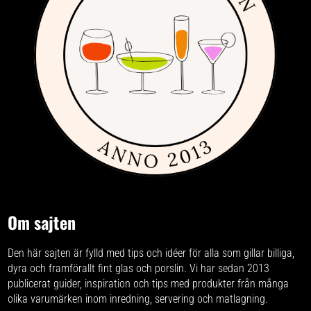
gör. Det funktionella samsas med
en poetisk längtan efter något
mer. Kända arketyper tilldelas nya
roller. Eva Schildts design är ofta
kopplad till naturen och det
organiska. Själva utgångspunkten
för designarbetet formulerar hon
så är: ”Bakom all design finns en
människa, en upplevelse. Först när
man själv är närvarande har man
något verkligt att berätta. Vill du
beröra någon på riktigt krävs det
att du vågar visa dig själv utan
rädsla för att verka banal.”
Om sajten
Den här sajten är fylld med tips och idéer för alla som gillar billiga,
dyra och framförallt fint glas och porslin. Vi har sedan 2013
publicerat guider, inspiration och tips med produkter från
många
olika varumärken
inom inredning, servering och matlagning.