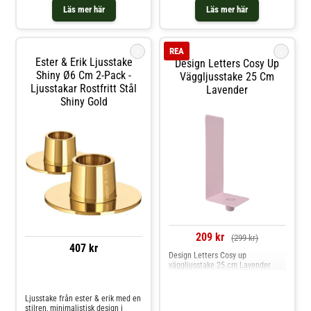
Läs mer här
Läs mer här
i
i
REA
Ester & Erik Ljusstake
Design Letters Cosy Up
Shiny Ø6 Cm 2-Pack -
Väggljusstake 25 Cm
Ljusstakar Rostfritt Stål
Lavender
Shiny Gold
209 kr
(299 kr)
407 kr
Design Letters Cosy up
väggljusstake 25 cm Lavender
Jämför priser
Ljusstake från ester & erik med en
stilren, minimalistisk design i