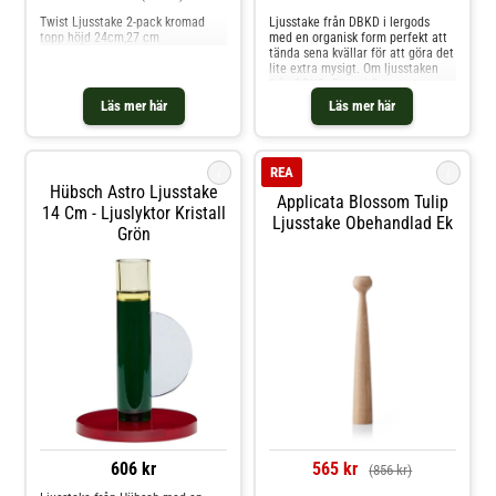
Twist Ljusstake 2-pack kromad
Ljusstake från DBKD i lergods
topp höjd 24cm,27 cm
med en organisk form perfekt att
tända sena kvällar för att göra det
lite extra mysigt. Om ljusstaken
från DBKD- Finns i flera
utföranden.- Bredd: 75 mm.- Höjd:
Läs mer här
Läs mer här
110 mm. Shoppa Ljuslyktor och
mer Ljusstakar & Ljuslyktor hos
Royal Design.
i
i
REA
Hübsch Astro Ljusstake
Applicata Blossom Tulip
14 Cm - Ljuslyktor Kristall
Ljusstake Obehandlad Ek
Grön
606 kr
565 kr
(856 kr)