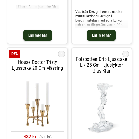
uppskattas över tid som en del av
Jämför priser
Hübsch Astro ljusstake Blue
hemmets inredning.
Vas från Design Letters med en
multifunktionell design i
borosilikatglas med söta kurvor
och unika färger.Om vasen från
Design Letters- Kan användas
både som vas och som
Läs mer här
Läs mer här
ljushållare.- Tillverkad i
borosilikatglas.- Finns i flera
varianter.Skötselråd för vasen
Shoppa Ljusstakar och mer
i
i
REA
Ljusstakar & Ljuslyktor hos Royal
Polspotten Drip Ljusstake
Design.
House Doctor Tristy
L / 25 Cm - Ljuslyktor
Ljusstake 20 Cm Mässing
Glas Klar
432 kr
(650 kr)