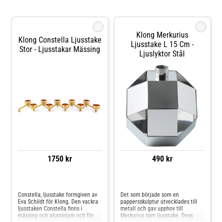
i
i
Klong Merkurius
Klong Constella Ljusstake
Ljusstake L 15 Cm -
Stor - Ljusstakar Mässing
Ljuslyktor Stål
1750 kr
490 kr
Jämför priser
Jämför priser
Constella, ljusstake formgiven av
Det som började som en
Eva Schildt för Klong. Den vackra
pappersskulptur utvecklades till
ljusstaken Constella finns i
metall och gav upphov till
mässing och aluminium och för
Merkurius som ljusstake. Dess