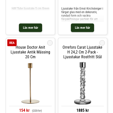
Jämför priser
Jämför priser
HAY Tube ljusstake 5 cm Green
Ljusstake från Ernst Kirchsteiger i
färgat glas med en dekorativ,
rundad form och vackra
färgskiftningar perfekt för att
skapa en mysig stämning i vilket
rum som helst och som en gåva.
Läs mer här
Läs mer här
Produkten är vacker som den är
men även fin att kombinera flera
stycken i ett kluster.Om ljusstaken
från Ernst Kirchsteiger- H:9 x Ø11
i
i
REA
cm.- Välj mellan olika färger.-
House Doctor Anit
Orrefors Carat Ljusstake
Gjord av glas. Shoppa Ljusstakar
och mer Ljusstakar & Ljuslyktor
Ljusstake Antik Mässing
H 24,2 Cm 2-Pack -
hos Royal Design.
20 Cm
Ljusstakar Rostfritt Stål
154 kr
1885 kr
(220 kr)