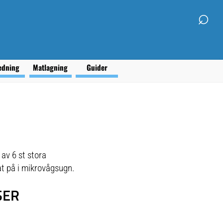
⌕
edning
Matlagning
Guider
av 6 st stora
mat på i mikrovågsugn.
SER