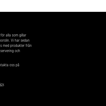
för alla som gillar
 porslin. Vi har sedan
ips med produkter från
 servering och
ntakta oss på
icy
.