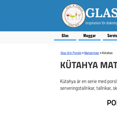
GLAS
Inspiration för duknin
Glas
Muggar
Servi
»
»
Glas Och Porslin
Matserviser
Kütahya
KÜTAHYA MAT
Kütahya är en serie med porsli
serveringstallrikar, tallrikar,
PO