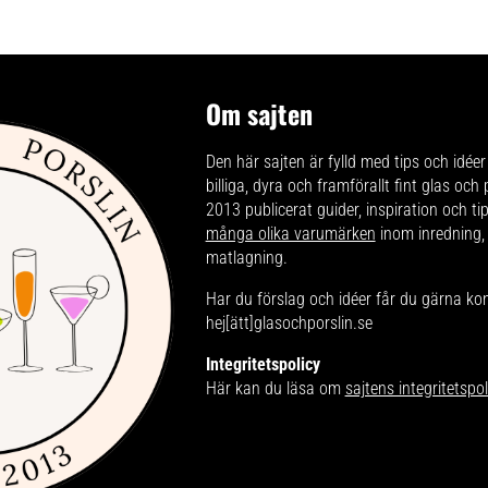
Om sajten
Den här sajten är fylld med tips och idéer 
billiga, dyra och framförallt fint glas och
2013 publicerat guider, inspiration och t
många olika varumärken
inom inredning,
matlagning.
Har du förslag och idéer får du gärna ko
hej[ätt]glasochporslin.se
Integritetspolicy
Här kan du läsa om
sajtens integritetspol