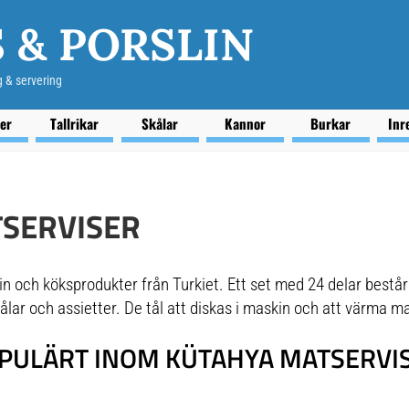
 & PORSLIN
g & servering
ser
Tallrikar
Skålar
Kannor
Burkar
Inr
SERVISER
n och köksprodukter från Turkiet. Ett set med 24 delar består 
 skålar och assietter. De tål att diskas i maskin och att värma 
PULÄRT INOM KÜTAHYA MATSERVI