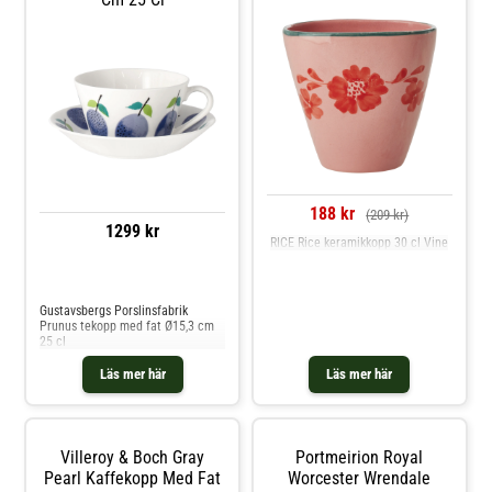
188 kr
(209 kr)
1299 kr
RICE Rice keramikkopp 30 cl Vine
Jämför priser
Gustavsbergs Porslinsfabrik
Prunus tekopp med fat Ø15,3 cm
25 cl
Läs mer här
Läs mer här
Villeroy & Boch Gray
Portmeirion Royal
Pearl Kaffekopp Med Fat
Worcester Wrendale