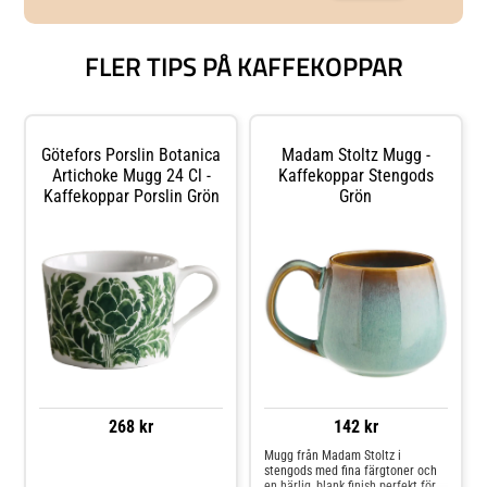
FLER TIPS PÅ KAFFEKOPPAR
Götefors Porslin Botanica
Madam Stoltz Mugg -
Artichoke Mugg 24 Cl -
Kaffekoppar Stengods
Kaffekoppar Porslin Grön
Grön
268 kr
142 kr
Mugg från Madam Stoltz i
stengods med fina färgtoner och
Jämför priser
en härlig, blank finish perfekt för