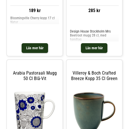
189 kr
285 kr
Bloomingville Cherry kopp 17 cl
Natur
Jämför priser
Design House Stockholm Mrs
Beetroot mugg 28 cl, med
handtag
Läs mer här
Läs mer här
Arabia Pastoraali Mugg
Villeroy & Boch Crafted
50 Cl Blå-Vit
Breeze Kopp 35 Cl Green