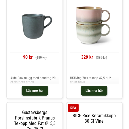
90 kr
329 kr
(139 kr)
(389 kr)
Jämför priser
Jämför priser
Aida Raw mugg med handtag 20
HKliving 70's tekopp 42,5 cl 2
cl Nothern green
delar Nova
Läs mer här
Läs mer här
REA
Gustavsbergs
RICE Rice Keramikkopp
Porslinsfabrik Prunus
30 Cl Vine
Tekopp Med Fat Ø15,3
Cm 25 Cl