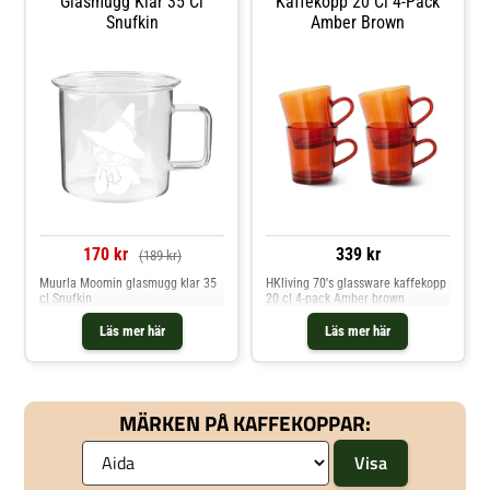
Glasmugg Klar 35 Cl
Kaffekopp 20 Cl 4-Pack
Snufkin
Amber Brown
170 kr
339 kr
(189 kr)
Muurla Moomin glasmugg klar 35
HKliving 70's glassware kaffekopp
cl Snufkin
20 cl 4-pack Amber brown
Läs mer här
Läs mer här
MÄRKEN PÅ KAFFEKOPPAR: