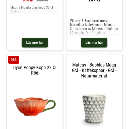
(160 kr)
Muurla Muurla glasmugg 35 cl
Amber
Jämför priser
Villeroy & Boch presenterar
Mariefleur kollektionen. Mönstret
är inspirerat av Monets trädgårdar
i Givenchy. Det färgglada
kombinationen mellan änggräser
och akvarellblommor i levande
Läs mer här
Läs mer här
nyanser av lila och gult gör denna
serie till något extra. Tillverkad av
premiumporslin som är både
mikro- och diskmaskinssäkert.
REA
Shoppa Kaffekoppar och mer
Mateus - Bubbles Mugg
Muggar & Koppar hos Royal
Byon Poppy Kopp 22 Cl
Design.
Grå - Kaffekoppar - Grå -
Röd
Naturmaterial