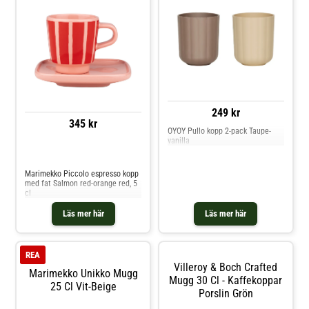
249 kr
345 kr
OYOY Pullo kopp 2-pack Taupe-
vanilla
Jämför priser
Marimekko Piccolo espresso kopp
med fat Salmon red-orange red, 5
cl
Läs mer här
Läs mer här
REA
Villeroy & Boch Crafted
Marimekko Unikko Mugg
Mugg 30 Cl - Kaffekoppar
25 Cl Vit-Beige
Porslin Grön