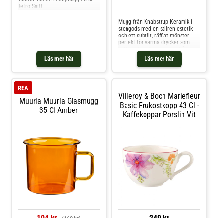
Retro Sniff
Jämför priser
Mugg från Knabstrup Keramik i
stengods med en stilren estetik
och ett subtilt, räfflat mönster
perfekt för varma drycker som
kaffe och te.Om muggen från
Knabstrup Keramik- Från serien
Läs mer här
Läs mer här
Verda.- Diameter: 7.9 cm.- Gjord
av stengods.- Finns i flera färger.-
Originaldesign från år
2025.Skötselråd för muggen- Tål
REA
diskmaskin. Shoppa Kaffekoppar
Villeroy & Boch Mariefleur
och mer Muggar & Koppar hos
Muurla Muurla Glasmugg
Royal Design.
Basic Frukostkopp 43 Cl -
35 Cl Amber
Kaffekoppar Porslin Vit
104 kr
249 kr