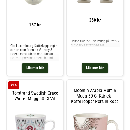
350 kr
157 kr
Jämför priser
Jämför priser
House Doctor Diva mugg på fot 25
cl 2-pack Off white-Grön
Old Luxembourg Kaffekopp ingår i
serien som är en av Villeroy &
Bochs mest kända ohc tidlösa.
Det vita porslinet med sina blå
blommor är vida känt samlare
över hela världen har serien
Läs mer här
Läs mer här
hemma. Den blå tunna kanten och
texturen på koppen tillsammans
med det nätta örat gör att den
passar både vardag och fest. Det
REA
är en både elegant och praktisk
Moomin Arabia Mumin
serie, porslinet är av hög kvalitet
Rörstrand Swedish Grace
och tål både mikro och
Mugg 30 Cl Kärlek -
Winter Mugg 50 Cl Vit
diskmaskin. Shoppa Kaffekoppar
Kaffekoppar Porslin Rosa
och mer Muggar & Koppar hos
Royal Design.