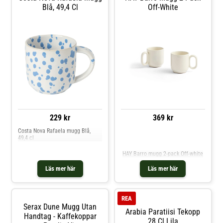
Kaffekoppar och mer Muggar &
Blå, 49,4 Cl
Off-White
Koppar hos Royal Design.
229 kr
369 kr
Costa Nova Rafaela mugg Blå,
49,4 cl
Jämför priser
HAY Barro mugg 2-pack Off-white
Läs mer här
Läs mer här
REA
Serax Dune Mugg Utan
Arabia Paratiisi Tekopp
Handtag - Kaffekoppar
28 Cl Lila