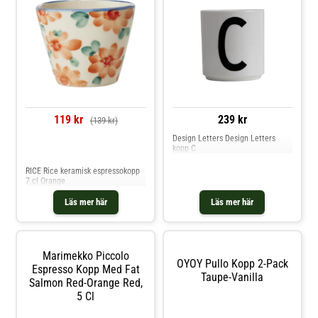
119 kr
239 kr
(139 kr)
Design Letters Design Letters
kopp C
Jämför priser
RICE Rice keramisk espressokopp
7 cl Orange
Läs mer här
Läs mer här
Marimekko Piccolo
OYOY Pullo Kopp 2-Pack
Espresso Kopp Med Fat
Taupe-Vanilla
Salmon Red-Orange Red,
5 Cl