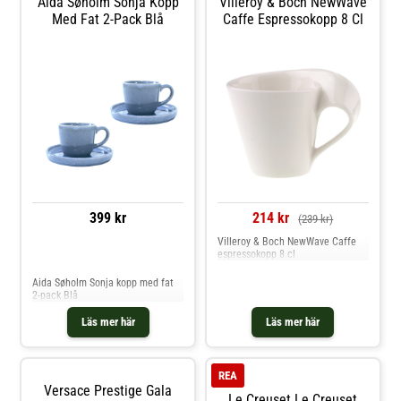
Aida Søholm Sonja Kopp
Villeroy & Boch NewWave
Passar för varma drycker som
Med Fat 2-Pack Blå
Caffe Espressokopp 8 Cl
kaffe och te.- Fin både till
vardagsdukningen och
fikastunden. Shoppa Kaffekoppar
och mer Muggar & Koppar hos
Royal Design.
214 kr
399 kr
(239 kr)
Villeroy & Boch NewWave Caffe
espressokopp 8 cl
Jämför priser
Aida Søholm Sonja kopp med fat
2-pack Blå
Läs mer här
Läs mer här
REA
Versace Prestige Gala
Le Creuset Le Creuset