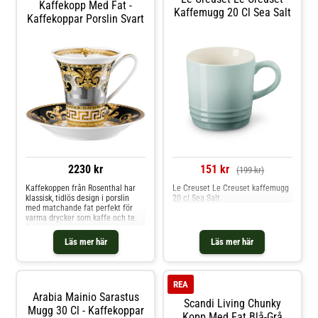
Kaffekopp Med Fat -
Kaffemugg 20 Cl Sea Salt
Kaffekoppar Porslin Svart
2230 kr
151 kr
(199 kr)
Kaffekoppen från Rosenthal har
Le Creuset Le Creuset kaffemugg
klassisk, tidlös design i porslin
20 cl Sea Salt
med matchande fat perfekt för
varma drycker som kaffe och te.
Den har vackra mönster runt
omkring med praktiskt handtag på
Läs mer här
Läs mer här
sidan för enkel användning.
Servera kaffe med charm.
Tillverkad i Danmark. Om
kaffekoppen från Rosenthal- Gjord
REA
av porslin.- Perfekt för varma
Arabia Mainio Sarastus
drycker som kaffe och te.- Från
Scandi Living Chunky
serien Prestige Gala.- Tillverkad i
Mugg 30 Cl - Kaffekoppar
Kopp Med Fat Blå-Grå
Danmark. Skötselråd för