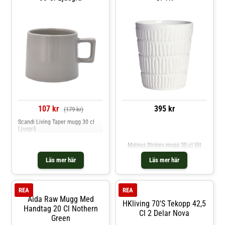
Handgjord look. Skötselråd för
muggen- Handdisk
rekommenderas.- Denna produkt
tål inte mikrovågsugn. Shoppa
Kaffekoppar och mer Muggar &
Koppar hos Royal Design.
107 kr
395 kr
(179 kr)
Scandi Living Taper mugg 30 cl
Ljusgrå
Jämför priser
Mateus Stripes mugg 30 cl Vit
Läs mer här
Läs mer här
REA
REA
Aida Raw Mugg Med
HKliving 70's Tekopp 42,5
Handtag 20 Cl Nothern
Cl 2 Delar Nova
Green