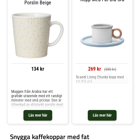
Porslin Beige
kaffekoppen- Tål diskmaskin.
Shoppa Kaffekoppar och mer
Muggar & Koppar hos Royal
Design.
134 kr
269 kr
(385 kr)
Scandi Living Chunky kopp med
fat Blå-grå
Jämför priser
Muggen från Arabia har ett
grafiskt utseende med ett randigt
mönster med små prickar. Den är
tillverkad av slitstarkt porslin med
en mångsidig, stapelbar design
perfekt för det lilla köket. Mixa
Läs mer här
Läs mer här
och matcha med andra delar ur
serien för att skapa en vacker
kombination. Designad av Arabia
& Irina Viippola. Om muggen från
Snygga kaffekoppar med fat
Arabia- Tillverkad av porslin.-
Perfekt för vardagsbruk.- Från