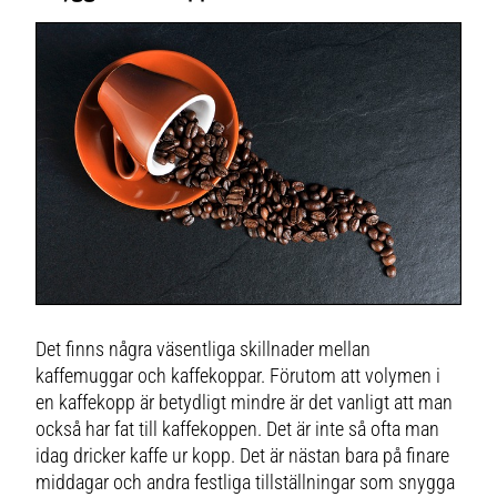
serien Mainio Sarastus.- Stapelbar,
mångsidig design.- Randigt
mönster med små prickar.
Skötselråd för muggen- Tål
diskmaskin.- Tål mikrovågsugn.
Shoppa Kaffekoppar och mer
Muggar & Koppar hos Royal
Design.
Det finns några väsentliga skillnader mellan
kaffemuggar och kaffekoppar. Förutom att volymen i
en kaffekopp är betydligt mindre är det vanligt att man
också har fat till kaffekoppen. Det är inte så ofta man
idag dricker kaffe ur kopp. Det är nästan bara på finare
middagar och andra festliga tillställningar som snygga