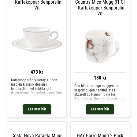
- Kaffekoppar Benporslin
Country Mice Mugg 31 Cl
Vit
- Kaffekoppar Benporslin
Vit
473 kr
180 kr
Kaffekopp från Villeroy & Boch
med en klassisk design i
Den här charmiga muggen har
benporslin med subtila, grå
ursprungligen handmålats i
dekorationer.Om kaffekoppen från
akvarell av Hannah Dale för
Villeroy & Boch- Gray Pearl
Portmeirion. Den tillhör serien
uppskattas för de klassiska
Royal Worcester Wrendale som
formerna.- Gjord av
består av muggar med olika
Läs mer här
Läs mer här
benporslin.Skötselråd för
djurmotiv som sprudlar av
kaffekoppen- Tål mikrovågsugn.-
personlighet och livfullhet. En
Tål diskmaskin. Shoppa
perfekt present till djurälskaren!
Kaffekoppar och mer Muggar &
Muggen är tillverkad i benporslin
Koppar hos Royal Design.
och tål både diskmaskin och
mikrovågsugn. Shoppa
Costa Nova Rafaela Mugg
HAY Barro Mugg 2-Pack