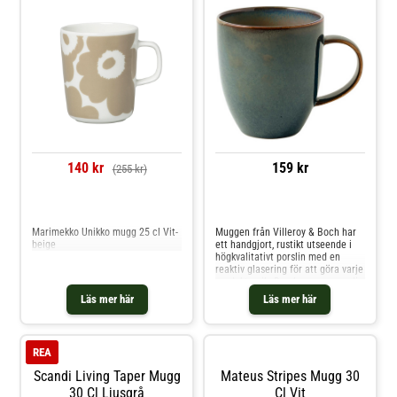
140 kr
159 kr
(255 kr)
Jämför priser
Jämför priser
Marimekko Unikko mugg 25 cl Vit-
Muggen från Villeroy & Boch har
beige
ett handgjort, rustikt utseende i
högkvalitativt porslin med en
reaktiv glasering för att göra varje
produkt unik. Den har en personlig
känsla perfekt för att liva upp
Läs mer här
Läs mer här
bordsdukningen. Är fin
tillsammans med andra produkter
från samma kollektion. Om
muggen från Villeroy & Boch- Den
REA
här muggen är en del av Villeroy &
Bochs kollektion Crafted
Scandi Living Taper Mugg
Mateus Stripes Mugg 30
Blueberry.- Tillverkad av porslin.-
30 Cl Ljusgrå
Cl Vit
Rustik design.- Reaktiv glasering.-