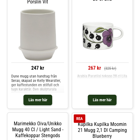
Porslin Vit
247 kr
267 kr
(325 kr)
Dune mugg utan handtag från
Arabia Paratiisi tekopp 28 cl Lila
Serax, skapad av Kelly Wearstler,
ger kaffestunden en stilfull och
lugn karaktär. Den skulpturala
formen tillsammans med
samspelet mellan matt och
Läs mer här
Läs mer här
glansig glasyr skapar en taktil
känsla som gör varje klunk mer
medveten. De jordnära tonerna i
det genomfärgade porslinet gör
REA
koppen lika självklar i en avskalad
Marimekko Oiva/unikko
Kupilka Kupilka Moomin
miljö som i en mer uttrycksfull
dukning.Om muggen från Serax-
Mugg 40 Cl / Light Sand -
21 Mugg 2,1 Dl Camping
Design av Kelly Wearstler för
Kaffekoppar Stengods
Blueberry
Serax.- Massfärgat porslin i