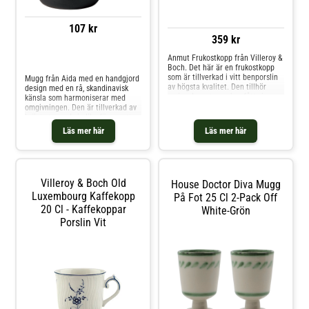
107 kr
359 kr
Anmut Frukostkopp från Villeroy &
Jämför priser
Boch. Det här är en frukostkopp
som är tillverkad i vitt benporslin
Mugg från Aida med en handgjord
av högsta kvalitet. Den tillhör
design med en rå, skandinavisk
serien Anmut som har fått sin
känsla som harmoniserar med
inspiration från en av Villeroy &
omgivningen. Den är tillverkad av
Bochs tidigare designer från
bränt stengods i olika färger att
1920. Tål diskmaskin och
välja mellan med en slitstark
Läs mer här
Läs mer här
mikrovågsugn. Shoppa
finish för vardaglig användning.
Kaffekoppar och mer Muggar &
Muggen har en generös storlek
Koppar hos Royal Design.
med ett handtag på sidan perfekt
för varma drycker som kaffe och
te. Välj ut en favoritfärg eller
Villeroy & Boch Old
House Doctor Diva Mugg
kombinera flera och skapa en unik
färgkombination. Om muggen från
Luxembourg Kaffekopp
På Fot 25 Cl 2-Pack Off
Aida- Tillverkad av stengods.-
20 Cl - Kaffekoppar
White-Grön
Handgjord design.- Muggen finns i
Porslin Vit
olika färger.- Den här muggen är
en del av Aidas kollektion Raw.-
Reptålig finish. Skötselråd för
muggen- Ugn-, micro-, frys- och
diskmaskinssäker. Shoppa
Kaffekoppar och mer Muggar &
Koppar hos Royal Design.