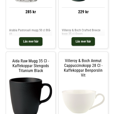
285 kr
229 kr
Jämför priser
Jämför priser
Arabia Pastoraali mugg 50 cl Blå-
Villeroy & Boch Crafted Breeze
vit
kopp 35 cl Green
Läs mer här
Läs mer här
Villeroy & Boch Anmut
Aida Raw Mugg 35 Cl -
Cappuccinokopp 28 Cl -
Kaffekoppar Stengods
Kaffekoppar Benporslin
Titanium Black
Vit