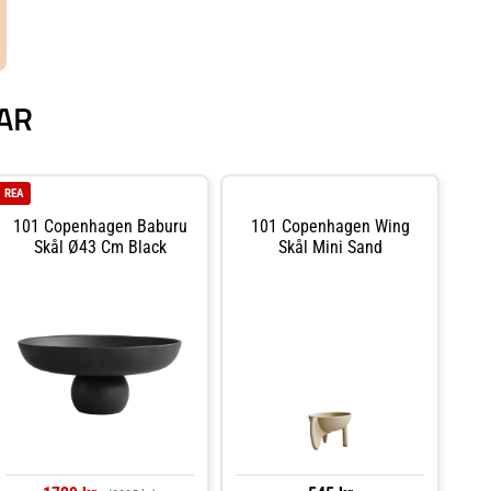
LAR
REA
101 Copenhagen Baburu
101 Copenhagen Wing
Skål Ø43 Cm Black
Skål Mini Sand