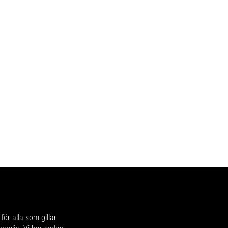
för alla som gillar