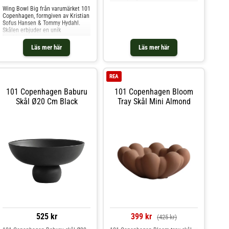
Wing Bowl Big från varumärket 101
Copenhagen, formgiven av Kristian
Sofus Hansen & Tommy Hydahl.
Skålen erbjuder en unik
kombination av
gravitationsförskjutning och
Läs mer här
Läs mer här
levitation designen, vilket gör
skålen till en spännande och
sofistikerad inredningsdetalj till
hemmet. Wing bowl är tillverkad av
REA
en lättviktig fiberbetong, utformad
med två vingar och ett enda
101 Copenhagen Baburu
101 Copenhagen Bloom
cylinderben som skapar en
Skål Ø20 Cm Black
Tray Skål Mini Almond
dynamisk balans. Det går utmärkt
att använda skålen praktiskt
genom att placera dekorativa
prydnadsföremål i eller att
använda som ett fristående
konstobjekt. Skålen tål inte vatten.
525 kr
399 kr
(425 kr)