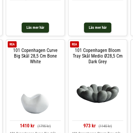
Läs mer här
Läs mer här
REA
REA
101 Copenhagen Curve
101 Copenhagen Bloom
Big Skål 28,5 Cm Bone
Tray Skål Medio Ø28,5 Cm
White
Dark Grey
1410 kr
973 kr
(1795 kr)
(1145 kr)