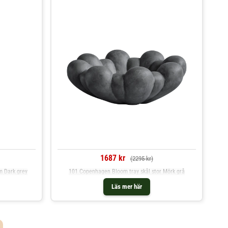
1687 kr
(2295 kr)
m Dark grey
101 Copenhagen Bloom tray skål stor Mörk grå
Läs mer här