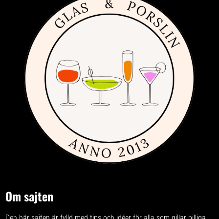
Om sajten
Den här sajten är fylld med tips och idéer för alla som gillar billiga,