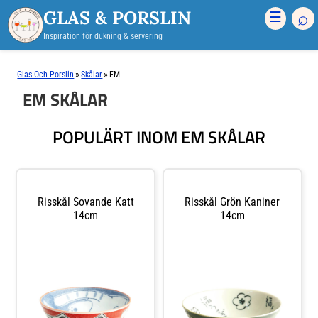
GLAS & PORSLIN
⌕
☰
Inspiration för dukning & servering
»
»
Glas Och Porslin
Skålar
EM
EM SKÅLAR
POPULÄRT INOM EM SKÅLAR
Risskål Sovande Katt
Risskål Grön Kaniner
14cm
14cm