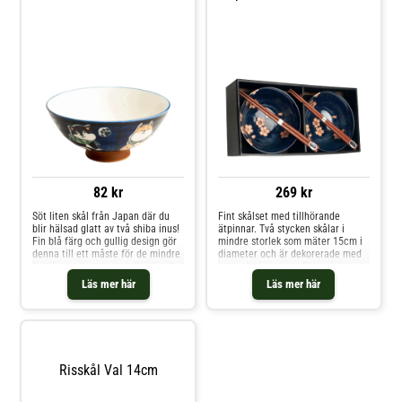
82 kr
269 kr
Söt liten skål från Japan där du
Fint skålset med tillhörande
blir hälsad glatt av två shiba inus!
ätpinnar. Två stycken skålar i
Fin blå färg och gullig design gör
mindre storlek som mäter 15cm i
denna till ett måste för de mindre
diameter och är dekorerade med
familjemedlemmarna eller för dig
japanska blommor. En perfekt
som älskar hundar. Mäter 14cm i
gåva för Japan– och
Läs mer här
Läs mer här
diameter.
matintresserade vänner eller
familjemedlemmar (eller dig
själv!). Setet kommer med två
skålar och två par ätpinnar.
Skålarna mäter 15cm i diameter.
Risskål Val 14cm