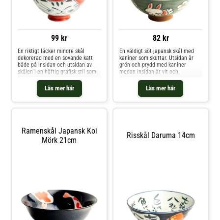
99 kr
82 kr
En riktigt läcker mindre skål
En väldigt söt japansk skål med
dekorerad med en sovande katt
kaniner som skuttar. Utsidan är
både på insidan och utsidan av
grön och prydd med kaniner
skålen i en häftig grafisk stil som
medan insidan är vit och
känns både traditionell och
dekorerad med ytterligare en
modern samtidigt. Tillverkad i
kanin, blommor och kanji. Mäter
Läs mer här
Läs mer här
Japan. Mäter 14cm i diameter.
14cm i diameter.
Ramenskål Japansk Koi
Risskål Daruma 14cm
Mörk 21cm