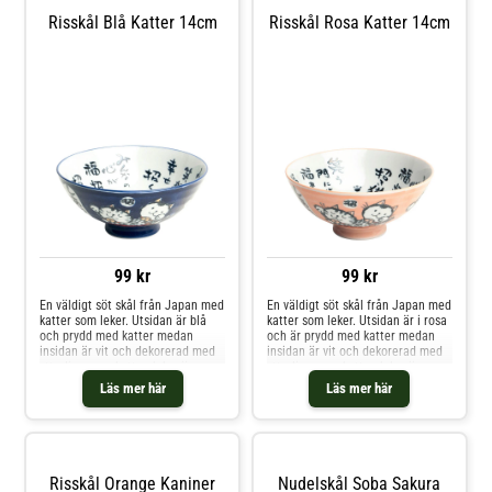
Risskål Blå Katter 14cm
Risskål Rosa Katter 14cm
99 kr
99 kr
En väldigt söt skål från Japan med
En väldigt söt skål från Japan med
katter som leker. Utsidan är blå
katter som leker. Utsidan är i rosa
och prydd med katter medan
och är prydd med katter medan
insidan är vit och dekorerad med
insidan är vit och dekorerad med
ytterligare en katt och kanji.
ytterligare en katt och kanji.
Mäter 14cm i diameter.
Mäter 14cm i diameter.
Läs mer här
Läs mer här
Risskål Orange Kaniner
Nudelskål Soba Sakura