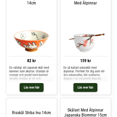
14cm
Med Ätpinnar
82 kr
159 kr
En väldigt söt japansk skål med
En så kallad sobaskål med
kaniner som skuttar. Utsidan är
ätpinnar. Perfekt för dig som vill
orange och prydd med kaniner
äta sobanudlar, där nudlarna
medan insidan är vit och
doppas i en umamirik dippsås.
dekorerad med ytterligare en
Skålen är designad så att
kanin, blommor och kanji. Mäter
ätpinnarna enkelt kan vila på
Läs mer här
Läs mer här
14cm i diameter.
kanten. Även perfekt till
snabbnudlar. Fin körsbärsblom,
sakura, dekorerar skålen. Skålen
mäter 13cm i diameter och är
10cm hög och kommer med ett
par ätpinnar.
Skålset Med Ätpinnar
Risskål Shiba Inu 14cm
Japanska Blommor 15cm