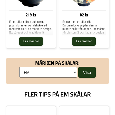
219 kr
82 kr
En otroligt stilren och snygg
En sur men otroligt söt
japansk ramenskål dekokrerad
Darumadocka pryder denna
med koifiskar i en mörkare design.
mindre skål från Japan. Ett måste
Ett säreget och traditionellt
för dig som älskar japansk design
japanskt motiv, otroligt tjusigt. En
och de traditionella
klassisk skål helt enkelt som
dekorationerna. Mäter 14cm i
Läs mer här
Läs mer här
kommer vara fin och unik i
diameter.
vitrinskåpet. Perfekt till ris,
soppor, sidorätter eller
snabbnudlar. Mäter 21cm i
diameter.
MÄRKEN PÅ SKÅLAR:
FLER TIPS PÅ EM SKÅLAR