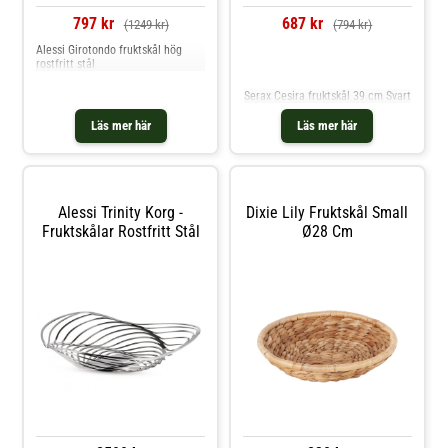
797 kr
687 kr
(1249 kr)
(794 kr)
Alessi Girotondo fruktskål hög
rostfritt stål
Jämför priser
Serax Cesira fruktskål 39 cm Svart
Läs mer här
Läs mer här
Alessi Trinity Korg -
Dixie Lily Fruktskål Small
Fruktskålar Rostfritt Stål
Ø28 Cm