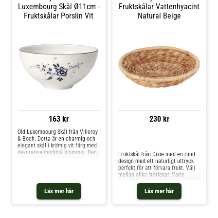
mikrovågsugnen och i frysen.
Luxembourg Skål Ø11cm -
Fruktskålar Vattenhyacint
Shoppa Fruktskålar och mer
Fruktskålar Porslin Vit
Natural Beige
Skålar & Uppläggningsfat hos
Royal Design.
163 kr
230 kr
Old Luxembourg Skål från Villeroy
& Boch. Detta är en charmig och
Jämför priser
elegant skål i krämig vit färg med
dekorativa mörkblå blommor. Den
Fruktskål från Dixie med en rund
enkla designen gör den tidlös, och
design med ett naturligt uttryck
passar såväl till vardags som till
perfekt för att förvara frukt. Välj
fest. Är fin tillsammans med andra
mellan olika storlekar. Varje
produkter från Old Luxembourg,
artikel är unik tack vare den
som är en av Villeroy & Boch mest
handgjorda designen. Om
Läs mer här
Läs mer här
klassiska serviser. Är tillverkad av
fruktskålen från Dixie- Handvävd
premiumporslin och tål både
design.- Finns i flera storlekar.-
diskmaskin och mikrovågsugn.
Tillverkad av vattenhyacint.
Shoppa Fruktskålar och mer
Skötselråd för fruktskålen- Rengör