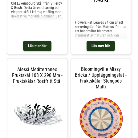
1745 kr
Old Luxembourg Skål från Villeroy
& Boch. Detta är en charmig och
elegant skål i krämig vit färg med
Jämför priser
dekorativa mörkblå blommor. Den
enkla designen gör den tidlös, och
Flowers Fat Leaves 34 cm är ett
passar såväl till vardags som till
serveringsfat från Mateus. Det har
fest. Är fin tillsammans med andra
ett handmålat bladmotiv
produkter från Old Luxembourg,
inspirerat av naturen och kan
som är en av Villeroy & Boch mest
användas både som dekoration
klassiska serviser. Är tillverkad av
och för servering. Fatet kan
Läs mer här
Läs mer här
premiumporslin och tål både
kombineras med andra delar från
diskmaskin och mikrovågsugn.
Mateus-kollektionerna eller
Shoppa Fruktskålar och mer
matchas med produkter ur
Skålar & Uppläggningsfat hos
Flowers-kollektionen. Det passar
Royal Design.
för servering vid
Bloomingville Missy
Alessi Mediterraneo
middagsbjudningar eller som
fruktskål.
Bricka / Uppläggningsfat -
Fruktskål 108 X 290 Mm -
Fruktskålar Stengods
Fruktskålar Rostfritt Stål
Multi