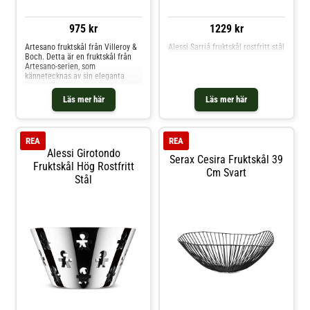
975 kr
1229 kr
Artesano fruktskål från Villeroy &
Alessi Sarriá fruktskål rostfritt stål
Boch. Detta är en fruktskål från
Artesano-serien, som
kännetecknas av sin eleganta
design. Det är kombinationen av
gott hantverk och högkvalitativt
Läs mer här
Läs mer här
premiumporslin som gör den
perfekt för vardagsbruk. Shoppa
Fruktskålar och mer Skålar &
Uppläggningsfat hos Royal Design.
REA
REA
Alessi Girotondo
Serax Cesira Fruktskål 39
Fruktskål Hög Rostfritt
Cm Svart
Stål