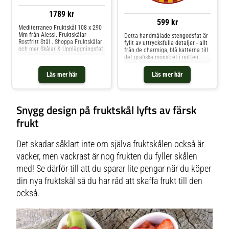
1789 kr
599 kr
Mediterraneo Fruktskål 108 x 290
Mm från Alessi. Fruktskålar
Detta handmålade stengodsfat är
Rostfritt Stål . Shoppa Fruktskålar
fyllt av uttrycksfulla detaljer - allt
och mer Skålar & Uppläggningsfat
från de charmiga, blå katterna till
hos Royal Design.
det grafiska mönstret i mitten.
Använd det för servering av
småplock eller som ett unikt och
Läs mer här
Läs mer här
färgstarkt dekorationsobjekt som
sprider glädje var det än
placeras.Om brickan från
Bloomingville- Handmålat i
Snygg design på fruktskål lyfts av färsk
stengods vilket gör varje fat
unikt.- Lekfull och färgstark
frukt
design med kattmotiv.- Passar lika
bra för servering som för
dekoration.- En uttrycksfull detalj
Det skadar såklart inte om själva fruktskålen också är
som ger personlighet. Shoppa
Fruktskålar och mer Skålar &
vacker, men vackrast är nog frukten du fyller skålen
Uppläggningsfat hos Royal Design.
med! Se därför till att du sparar lite pengar när du köper
din nya fruktskål så du har råd att skaffa frukt till den
också.