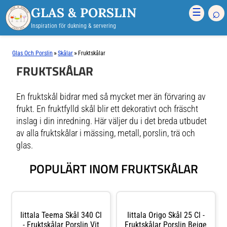
GLAS & PORSLIN
⌕
☰
Inspiration för dukning & servering
»
»
Glas Och Porslin
Skålar
Fruktskålar
FRUKTSKÅLAR
En fruktskål bidrar med så mycket mer än förvaring av
frukt. En fruktfylld skål blir ett dekorativt och fräscht
inslag i din inredning. Här väljer du i det breda utbudet
av alla fruktskålar i mässing, metall, porslin, trä och
glas.
POPULÄRT INOM FRUKTSKÅLAR
Iittala Teema Skål 340 Cl
Iittala Origo Skål 25 Cl -
- Fruktskålar Porslin Vit
Fruktskålar Porslin Beige