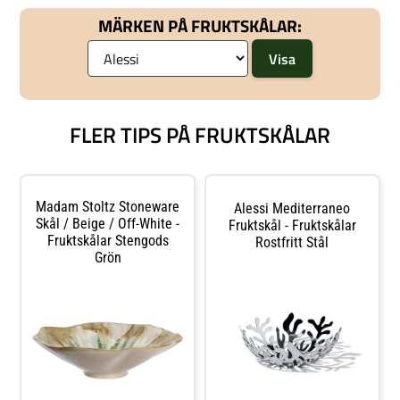
Skålar & Uppläggningsfat hos
med en fuktig trasa. Shoppa
Royal Design.
MÄRKEN PÅ FRUKTSKÅLAR:
Fruktskålar och mer Skålar &
Uppläggningsfat hos Royal Design.
FLER TIPS PÅ FRUKTSKÅLAR
Madam Stoltz Stoneware
Alessi Mediterraneo
Skål / Beige / Off-White -
Fruktskål - Fruktskålar
Fruktskålar Stengods
Rostfritt Stål
Grön