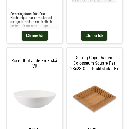
Serax Cesira fruktskål 39 cm Vit
Jämför priser
Serveringsfatet från Ernst
Kirchsteiger har en vacker stil i
stengods med en rustik känsla
perfekt för att servera tapas.
Tillverkat i Kina. Om
serveringsfatet från Ernst
Läs mer här
Läs mer här
Kirchsteiger- Uppskattas för den
vackra designen.- Är också
omtyckt för den rustika känslan.-
Höjd: 40 mm.- Diameter: 420 mm.
Skötselråd för serveringsfatet- Tål
Spring Copenhagen
diskmaskin. Shoppa Fruktskålar
Rosenthal Jade Fruktskål
och mer Skålar & Uppläggningsfat
Colosseum Square Fat
Vit
hos Royal Design.
28x28 Cm - Fruktskålar Ek