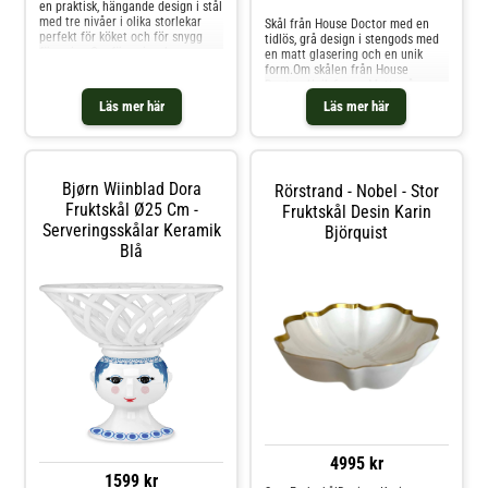
en praktisk, hängande design i stål
serveringsfat eller dekorativt
med tre nivåer i olika storlekar
Skål från House Doctor med en
objekt i hemmet. Shoppa
perfekt för köket och för snygg
tidlös, grå design i stengods med
Fruktskålar och mer Skålar &
förvaring.Om förvaringskorgen
en matt glasering och en unik
Uppläggningsfat hos Royal Design.
från Mareld- Tre nivåer i olika
form.Om skålen från House
storlekar.- Diameter: Ø18 cm,
Doctor- Unik form.- Matt grå
Ø22,5 cm, Ø25 cm.- Förvaringskorg
finish.- Tidlös design. Shoppa
Läs mer här
Läs mer här
i stål. Shoppa Brödkorgar &
Fruktskålar och mer Skålar &
Brödlådor och mer Köksförvaring
Uppläggningsfat hos Royal Design.
hos Royal Design.
Bjørn Wiinblad Dora
Rörstrand - Nobel - Stor
Fruktskål Ø25 Cm -
Fruktskål Desin Karin
Serveringsskålar Keramik
Björquist
Blå
4995 kr
1599 kr