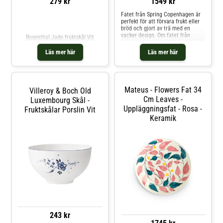
279 kr
1549 kr
Fatet från Spring Copenhagen är
perfekt för att förvara frukt eller
Jämför priser
bröd och gjort av trä med en
vacker design. Om fatet från
Rosenthal Jade fruktskål Vit
Spring Copenhagen- Finns i flera
modeller.- Matsäker.- Fat i massivt
Läs mer här
Läs mer här
trä. Skötselråd för fatet- Rengör
med en fuktig trasa. Shoppa
Fruktskålar och mer Skålar &
Uppläggningsfat hos Royal Design.
Mateus - Flowers Fat 34
Villeroy & Boch Old
Cm Leaves -
Luxembourg Skål -
Uppläggningsfat - Rosa -
Fruktskålar Porslin Vit
Keramik
243 kr