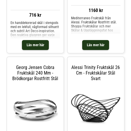
1160 kr
716 kr
Mediterraneo Fruktskål från
Alessi. Fruktskålar Rostfritt stål.
En handdekorerad skål i stengods
Shoppa Fruktskålar och mer
med en lekfull, vågformad silhuett
Skålar & Uppläggningsfat hos
och subtil Art Deco-inspiration.
Royal Design.
Den reaktiva glasyren ger varje
skål ett unikt uttryck där färg och
mönster varierar naturligt, vilket
Läs mer här
Läs mer här
gör varje exemplar personligt. En
dekorativ och funktionell skål som
passar lika bra till frukt som till
servering eller som en vacker
inredningsdetalj.Om skålen från
Georg Jensen Cobra
Alessi Trinity Fruktskål 26
Madam Stoltz- Tillverkad i
högkvalitativt stengods.-
Fruktskål 240 Mm -
Cm - Fruktskålar Stål
Handdekorerad med reaktiv glasyr
Brödkorgar Rostfritt Stål
Svart
– varje skål är unik.- Vågformad
design som ger ett lekfullt och
elegant uttryck.- Art Deco-
inspirerad form.- Passar som
fruktskål, serveringsskål eller
dekorativ detalj. Shoppa
Fruktskålar och mer Skålar &
Uppläggningsfat hos Royal Design.