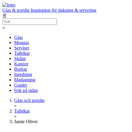
Glas & porslin
Inspiration för dukning & servering
☰
⌕
Glas
Muggar
Serviser
Tallrikar
Skålar
Kannor
Burkar
Inredning
Matlagning
Guider
Sök på sidan
Glas och porslin
»
Tallrikar
»
Jamie Oliver