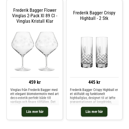
diamanthjul Gjorda av miljövänligt
kristallglas utan giftiga tillsatser
Frederik Bagger Flower
Tål maskindisk Rymmer 30 cl
Frederik Bagger Crispy
Shoppa Champagneglas och mer
Vinglas 2-Pack Xl 89 Cl -
Highball - 2 Stk
Glas hos Royal Design.
Vinglas Kristall Klar
459 kr
445 kr
Vinglas från Frederik Bagger med
Frederik Bagger Crispy Highball er
ett elegant blomstermotiv med art
et stilfuldt og funktionelt
deco-estetik perfekt både till
highballglas, designet til at løfte
vardags och finare tillfällen. Det
præsentationen af longdrinks,
är tillverkat av blyfri, tunn kristall i
highballs og forfriskende ikke-
premiumkvalitet med en unik
alkoholiske serveringer. Glasets
Läs mer här
Läs mer här
klarhet. Vinglaset har en bred
rene, minimalistiske udtryk
kupa perfekt för kraftfulla, röda
afspejler Frederik Baggers
viner. Om vinglaset från Frederik
æstetik: moderne, nordisk og
Bagger- Elegant blomstermotiv
alligevel tidløst. Den slanke