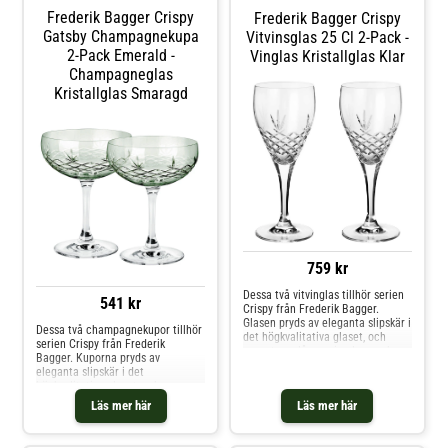
Frederik Bagger Crispy
Frederik Bagger Crispy
Gatsby Champagnekupa
Vitvinsglas 25 Cl 2-Pack -
2-Pack Emerald -
Vinglas Kristallglas Klar
Champagneglas
Kristallglas Smaragd
759 kr
Dessa två vitvinglas tillhör serien
541 kr
Crispy från Frederik Bagger.
Glasen pryds av eleganta slipskär i
Dessa två champagnekupor tillhör
det högkvalitativa glaset, och
serien Crispy från Frederik
garanterar långvarig glans och
Bagger. Kuporna pryds av
klarhet. Egenskaper: Slipskär
eleganta slipskär i det
gjorda av diamanthjul Gjorda av
högkvalitativa glaset, och
miljövänligt kristallglas utan
garanterar långvarig glans och
Läs mer här
Läs mer här
giftiga tillsatser Tål maskindisk
klarhet. Använd för att servera
Rymmer 25 cl Shoppa Vinglas och
bubbel, drinkar eller desserter.
mer Glas hos Royal Design.
Egenskaper: Slipskär gjorda av