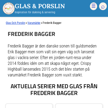
GLAS & PORSLIN
⌕
☰
Inspiration för dukning & servering
»
»
Glas Och Porslin
Varumärke
Frederik Bagger
FREDERIK BAGGER
Frederik Bagger är den danske sonen till guldsmeden
Erik Bagger men som valt sin egen väg och lanserat
glas i vackra serier. Efter en jorden-runt-resa under
2014 föddes idén om att skapa något eget. Crispy
Highball lanserades 2015 och det blev starten på
varumärket Frederik Bagger som vuxit starkt.
AKTUELLA SERIER MED GLAS FRÅN
FREDERIK BAGGER