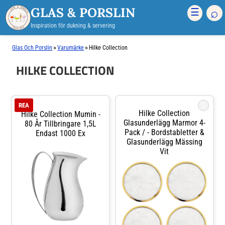
GLAS & PORSLIN
⌕
☰
Inspiration för dukning & servering
»
»
Glas Och Porslin
Varumärke
Hilke Collection
HILKE COLLECTION
i
REA
Hilke Collection
Hilke Collection Mumin -
Glasunderlägg Marmor 4-
80 År Tillbringare 1,5L
Pack / - Bordstabletter &
Endast 1000 Ex
Glasunderlägg Mässing
Vit