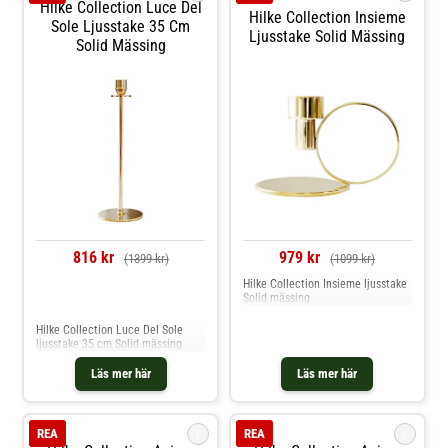
Hilke Collection Luce Del
Hilke Collection Insieme
Sole Ljusstake 35 Cm
Ljusstake Solid Mässing
Solid Mässing
816 kr
979 kr
(1399 kr)
(1099 kr)
Hilke Collection Insieme ljusstake
Solid mässing
Jämför priser
Hilke Collection Luce Del Sole
ljusstake 35 cm Solid mässing
Läs mer här
Läs mer här
i
i
REA
REA