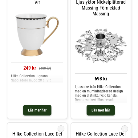
Ljuslyktor Nickelpläterad
Vit
Mässing Förnicklad
Mässing
249 kr
(499 kr)
Hilke Collection Lignano
698 kr
Sabbiadoro mugg 28 cl Vit
Ljusstake från Hilke Collection
med en mumininspirerad design
med en distinkt, lyxig känsla.
Denna vackert illustrerade
ljusstake är inspirerad av den
första Mumin-boken, Småtrollen
Läs mer här
Läs mer här
och den stora översvämningen,
och återskapar en scen där
Mumin-karaktärer gömmer sig
bland trädgrenarna.Om ljusstaken
i
i
från Hilke Collection- Inspirerad
Hilke Collection Luce Del
Hilke Collection Luce Del
av den första boken om Mumin,