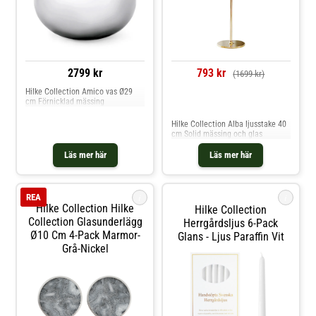
obevakat när du har tänt ljus. Se
till att ljusen är oåtkomliga för
barn och djur. Shoppa Ljusstakar
och mer Ljusstakar & Ljuslyktor
hos Royal Design.
2799 kr
793 kr
(1699 kr)
Hilke Collection Amico vas Ø29
cm Förnicklad mässing
Jämför priser
Hilke Collection Alba ljusstake 40
cm Solid mässing och glas
Läs mer här
Läs mer här
i
i
REA
Hilke Collection Hilke
Hilke Collection
Collection Glasunderlägg
Herrgårdsljus 6-Pack
Ø10 Cm 4-Pack Marmor-
Glans - Ljus Paraffin Vit
Grå-Nickel