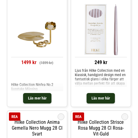
1499 kr
249 kr
(1599 kr)
Ljus från Hilke Collection med en
klassisk, handgjord design med en
Jämför priser
fantastisk glans i olika färger att
välja mellan perfekt för att skapa
Hilke Collection Ninfea No.2
en mysig stämning i vilket rum
ljusstake Mässing
som helst. Kombinera ljusen med
ljusstake från Hilke Collection.Om
Läs mer här
Läs mer här
ljusen från Hilke Collection- 30
cm.- Diameter: 22 mm.- 6 ljus.-
Lackerade och gjorda av stearin
och återvunnen paraffin.- Ljusen
i
i
REA
REA
finns i olika färger.Skötselråd för
Hilke Collection Anima
Hilke Collection Strisce
ljusen- Håll alltid ljuset under
uppsikt. Shoppa Ljus och mer
Gemella Nero Mugg 28 Cl
Rosa Mugg 28 Cl Rosa-
Ljusstakar & Ljuslyktor hos Royal
Svart
Vit-Guld
Design.