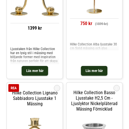
750 kr
(1599 kr)
1399 kr
Jämför priser
Jämför priser
Hilke Collection Alba ljusstake 30
cm Solid mässing och glas
Ljusstaken från Hilke Collection
har en lyxig stil i mässing med
böljande former med inspiration
från naturen perfekt för att skapa
en mysig stämning i vilket rum
som helst. Tillverkad i Sverige.
Läs mer här
Läs mer här
Formgivning av Hanna Wessman.
Om ljusstaken från Hilke
Collection- Lignano Sabbiadoro
uppskattas för den tidlösa
i
i
REA
designen.- Lignano Sabbiadoro är
Hilke Collection Basso
Hilke Collection Lignano
också omtyckt för den
naturinspirerade formen.-
Ljusstake H2,5 Cm -
Sabbiadoro Ljusstake 1
Ljusstaken finns i olika storlekar.-
Ljuslyktor Nickelpläterad
Mässing
Tillverkad i Sverige. Skötselråd för
Mässing Förnicklad
ljusstaken- Putsa produkten
regelbundet för att behålla den
ursprungliga finishen. Shoppa
Ljusstakar och mer Ljusstakar &
Ljuslyktor hos Royal Design.