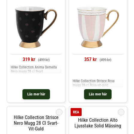
319 kr
357 kr
(499 kr)
(499 kr)
Hilke Collection Anima Gemella
Nero mugg 28 cl Svart
Jämför priser
Hilke Collection Strisce Rosa
mugg 28 cl Rosa-vit-guld
Läs mer här
Läs mer här
i
i
REA
Hilke Collection Strisce
Hilke Collection Alto
Nero Mugg 28 Cl Svart-
Ljusstake Solid Mässing
Vit-Guld