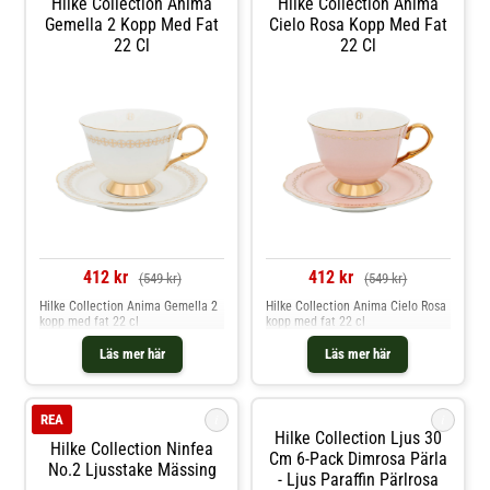
Hilke Collection Anima
Hilke Collection Anima
Gemella 2 Kopp Med Fat
Cielo Rosa Kopp Med Fat
22 Cl
22 Cl
412 kr
412 kr
(549 kr)
(549 kr)
Hilke Collection Anima Gemella 2
Hilke Collection Anima Cielo Rosa
kopp med fat 22 cl
kopp med fat 22 cl
Läs mer här
Läs mer här
i
i
REA
Hilke Collection Ljus 30
Hilke Collection Ninfea
Cm 6-Pack Dimrosa Pärla
No.2 Ljusstake Mässing
- Ljus Paraffin Pärlrosa