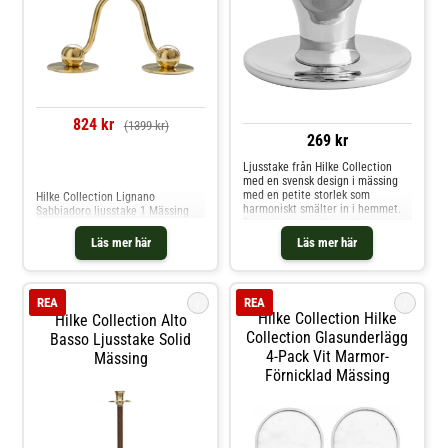
824 kr
(1399 kr)
269 kr
Ljusstake från Hilke Collection
Jämför priser
med en svensk design i mässing
med en petite storlek som
Hilke Collection Lignano
harmoniskt smälter in i hemmet.
Sabbiadoro ljusstake 1 Mässing
Formgivning av Hanna Wessman.
Om ljusstaken från Hilke
Läs mer här
Läs mer här
Collection- Formgivning av Hanna
Wessman.- Tillverkad av mässing.-
Höjd: 2,5 mm.- Diameter: 4,5 mm.-
Kombinera ljusstaken med en
i
i
REA
REA
matchande Alto Basso H39 cm
Hilke Collection Hilke
Hilke Collection Alto
ljusstake från Hilke Collection.-
Levereras i presentförpackning.
Collection Glasunderlägg
Basso Ljusstake Solid
Shoppa Ljuslyktor och mer
4-Pack Vit Marmor-
Mässing
Ljusstakar & Ljuslyktor hos Royal
Förnicklad Mässing
Design.