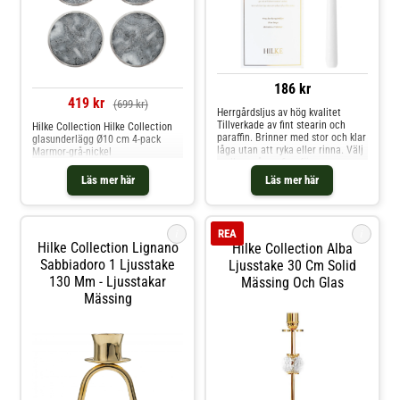
186 kr
419 kr
(699 kr)
Herrgårdsljus av hög kvalitet
Tillverkade av fint stearin och
Hilke Collection Hilke Collection
paraffin. Brinner med stor och klar
glasunderlägg Ø10 cm 4-pack
låga utan att ryka eller rinna. Välj
Marmor-grå-nickel
mellan många fina färger.
Levereras i en fin förpackning,
Läs mer här
Läs mer här
perfekt att ge bort i present. 6
stycken ljus. 30 cm långa. Brinntid
omkring 9 timmar. Shoppa Ljus
och mer Ljusstakar & Ljuslyktor
i
i
REA
hos Royal Design.
Hilke Collection Lignano
Hilke Collection Alba
Sabbiadoro 1 Ljusstake
Ljusstake 30 Cm Solid
130 Mm - Ljusstakar
Mässing Och Glas
Mässing