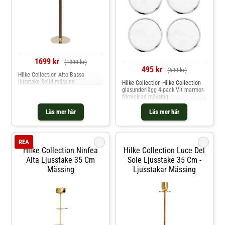
1699 kr
(1899 kr)
495 kr
(699 kr)
Hilke Collection Alto Basso
ljusstake Solid mässing
Hilke Collection Hilke Collection
glasunderlägg 4-pack Vit marmor-
förnicklad mässing
Läs mer här
Läs mer här
i
i
REA
Hilke Collection Ninfea
Hilke Collection Luce Del
Alta Ljusstake 35 Cm
Sole Ljusstake 35 Cm -
Mässing
Ljusstakar Mässing