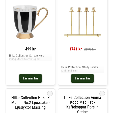
499 kr
1741 kr
(2499 kr)
Hilke Collection Strisce Nero
mugg 28 cl Svart-vit-guld
Jämför priser
Hilke Collection Alto ljusstake
Solid mässing
Läs mer här
Läs mer här
i
i
Hilke Collection Anima
Hilke Collection Hilke X
Kopp Med Fat -
Mumin No.2 Ljusstake -
Kaffekoppar Porslin
Ljuslyktor Mässing
Greige