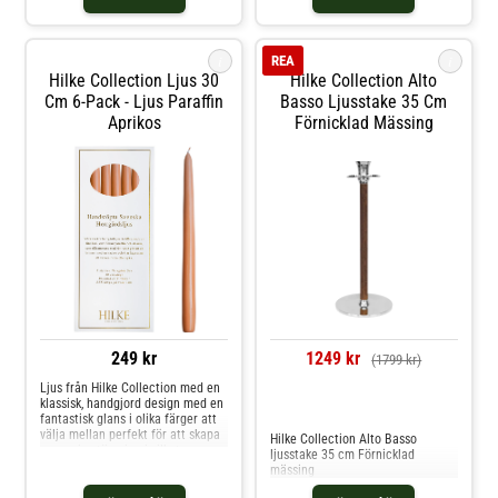
i
i
REA
Hilke Collection Ljus 30
Hilke Collection Alto
Cm 6-Pack - Ljus Paraffin
Basso Ljusstake 35 Cm
Aprikos
Förnicklad Mässing
249 kr
1249 kr
(1799 kr)
Ljus från Hilke Collection med en
klassisk, handgjord design med en
Jämför priser
fantastisk glans i olika färger att
välja mellan perfekt för att skapa
Hilke Collection Alto Basso
en mysig stämning i vilket rum
ljusstake 35 cm Förnicklad
som helst. Kombinera ljusen med
mässing
ljusstake från Hilke Collection.Om
ljusen från Hilke Collection- 30