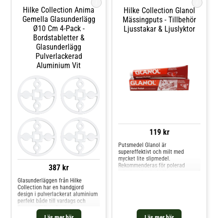
i
i
Glasunderläggen kommer i olika
Hilke Collection Anima
Hilke Collection Glanol
färger.- Finns även som
Gemella Glasunderlägg
glasunderlägg i mässing.-
Mässingputs - Tillbehör
Tillverkade i Indien. Skötselråd för
Ø10 Cm 4-Pack -
Ljusstakar & Ljuslyktor
glasunderläggen- Handdisk
Bordstabletter &
rekommenderas. Shoppa
Bordstabletter & Glasunderlägg
Glasunderlägg
och mer Serveringstillbehör hos
Pulverlackerad
Royal Design.
Aluminium Vit
119 kr
Putsmedel Glanol är
supereffektivt och milt med
mycket lite slipmedel.
Rekommenderas för polerad
387 kr
mässing. Använd tillsammans med
en mjuk trasa. Använd ej med
Glasunderläggen från Hilke
vatten. Shoppa Tillbehör
Collection har en handgjord
ljusstakar & ljuslyktor och mer
design i pulverlackerat aluminium
Ljusstakar & Ljuslyktor hos Royal
perfekt både till vardags och
Design.
finare tillfällen. De är
pulverlackerade. Välj mellan olika
Läs mer här
Läs mer här