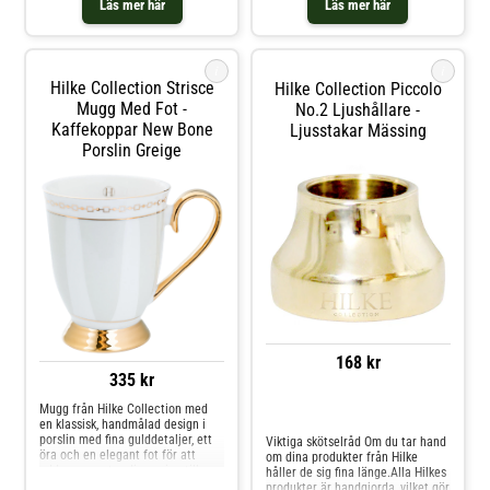
Läs mer här
Läs mer här
cm.- Diameter: 22 mm.- 6 ljus.-
Lackerade och gjorda av stearin
och återvunnen paraffin.- Ljusen
finns i olika färger.Skötselråd för
i
i
ljusen- Håll alltid ljuset under
Hilke Collection Strisce
Hilke Collection Piccolo
uppsikt. Shoppa Ljus och mer
Ljusstakar & Ljuslyktor hos Royal
Mugg Med Fot -
No.2 Ljushållare -
Design.
Kaffekoppar New Bone
Ljusstakar Mässing
Porslin Greige
168 kr
335 kr
Mugg från Hilke Collection med
Jämför priser
en klassisk, handmålad design i
porslin med fina gulddetaljer, ett
Viktiga skötselråd Om du tar hand
öra och en elegant fot för att
om dina produkter från Hilke
addera en extra dimension till
håller de sig fina länge.Alla Hilkes
designen.Om muggen från Hilke
produkter är handgjorda, vilket gör