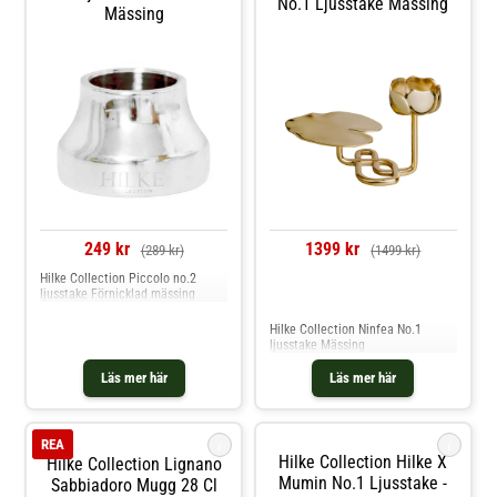
No.1 Ljusstake Mässing
Mässing
249 kr
1399 kr
(289 kr)
(1499 kr)
Hilke Collection Piccolo no.2
ljusstake Förnicklad mässing
Jämför priser
Hilke Collection Ninfea No.1
ljusstake Mässing
Läs mer här
Läs mer här
i
i
REA
Hilke Collection Hilke X
Hilke Collection Lignano
Mumin No.1 Ljusstake -
Sabbiadoro Mugg 28 Cl