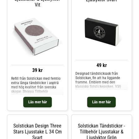
och mer Ljusstakar & Ljuslyktor
Vit
hos Royal Design.
49 kr
39 kr
Designad tändsticksask från
Solstickan, fin att ha liggande
Refill från Solstickan med femtio
framme. Emblem med den
extra långa tändstickor i aspträ
klassiska Solstickepojken. Välj
med hög kvalitet från svenska
mellan flera färger. Mått: 110 x 65
skogar. Shoppa Tillbehör
x 20 mm. Ca 50 extra långa
ljusstakar & ljuslyktor och mer
tändstickor i en ask. Shoppa
Ljusstakar & Ljuslyktor hos Royal
Läs mer här
Läs mer här
Tillbehör ljusstakar & ljuslyktor
Design.
och mer Ljusstakar & Ljuslyktor
hos Royal Design.
Solstickan Design Three
Solstickan Tändstickor -
Stars Ljusstake L 34 Cm
Tillbehör Ljusstakar &
Svart
Ljuslyktor Grön