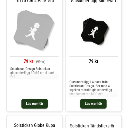
10x10 Cm 4-Pack Grå
Glasunderlägg Mdf Svart
79 kr
79 kr
(99 kr)
Solstickan Design Solstickan
glasunderlägg 10x10 cm 4-pack
Jämför priser
Grå
Glasunderlägg i 4-pack från
Solstickan Design. Set med 4
stycken stilfulla glasunderlägg
med laminerad MDF och
undersida av kork. Mönster med
avbildning av den klassiska
Läs mer här
Läs mer här
Solstickepojken skapad av Einar
Nerman 1936. Glasunderlägget
finns i flera färger. Shoppa
Bordstabletter & Glasunderlägg
och mer Serveringstillbehör hos
Solstickan Globe Kupa
Solstickan Tändsticksrör -
Royal Design.