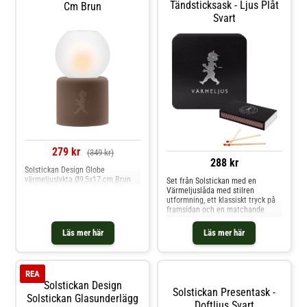
Tändsticksask - Ljus Plåt
Cm Brun
Svart
279 kr
(349 kr)
288 kr
Solstickan Design Globe
värmeljuslykta Ø9,5x17 cm Brun
Set från Solstickan med en
Värmeljuslåda med stilren
utformning, ett klassiskt tryck på
framsidan och en matchande
tändsticksask med femtio extra
långa tändstickor.Värmeljus ingår
Läs mer här
Läs mer här
inte.Om setet från Solstickan-
Medföljer: 1 x Värmeljuslåda, 1 x
tändsticksask med extra långa
tändstickor.- Uppskattas för den
REA
unika designen.- Är också omtyckt
Solstickan Design
för det klassiska trycket.- Mått:
Solstickan Presentask -
Värmeljuslåda: 21x21x8,5 cm
Solstickan Glasunderlägg
Doftljus Svart
Tändsticksask: 11x6,5x2 cm.-