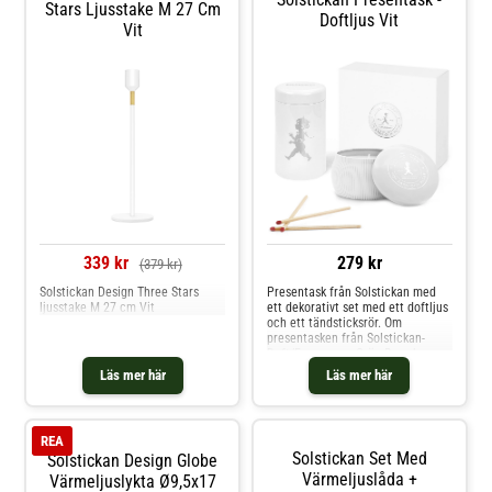
Tillbehör ljusstakar & ljuslyktor
Stars Ljusstake M 27 Cm
Doftljus Vit
och mer Ljusstakar & Ljuslyktor
Vit
hos Royal Design.
339 kr
279 kr
(379 kr)
Solstickan Design Three Stars
Presentask från Solstickan med
ljusstake M 27 cm Vit
ett dekorativt set med ett doftljus
och ett tändsticksrör. Om
presentasken från Solstickan-
Doft/Fragrance: Grön-Barrskog,
Röd-Kanel & Apelsin, Vit-
Läs mer här
Läs mer här
Eukalyptus, Svart-Cederträ / ENG:
Green-Bearwood, Red-Cinnamon &
Orange, White-Eucalyptus, Black-
Cedarwood Shoppa Doftljus och
REA
mer Ljusstakar & Ljuslyktor hos
Solstickan Set Med
Solstickan Design Globe
Royal Design.
Värmeljuslåda +
Värmeljuslykta Ø9,5x17