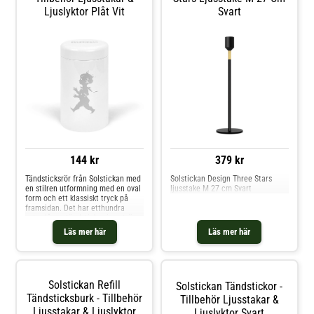
Ljuslyktor Plåt Vit
Svart
144 kr
379 kr
Tändsticksrör från Solstickan med
Solstickan Design Three Stars
en stilren utformning med en oval
ljusstake M 27 cm Svart
form och ett klassiskt tryck på
framsidan. Det har etthundra
extra långa tändstickor i aspträ
från svenska skogar. Om
Läs mer här
Läs mer här
tändsticksröret från Solstickan-
Solstickan uppskattas för den
unika designen.- Solstickan är
också omtyckt för det klassiska
trycket.- Tändsticksröret finns i
Solstickan Refill
Solstickan Tändstickor -
olika färger.- Höjd: 98 mm.-
Diameter: 55 mm. Shoppa
Tändsticksburk - Tillbehör
Tillbehör Ljusstakar &
Tillbehör ljusstakar & ljuslyktor
Ljusstakar & Ljuslyktor
Ljuslyktor Svart