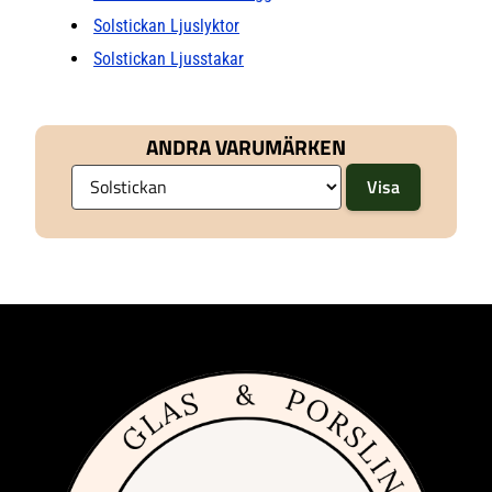
Solstickan Ljuslyktor
Solstickan Ljusstakar
ANDRA VARUMÄRKEN