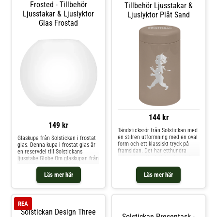
Frosted - Tillbehör
Tillbehör Ljusstakar &
Ljusstakar & Ljuslyktor
Ljuslyktor Plåt Sand
Glas Frostad
144 kr
149 kr
Tändsticksrör från Solstickan med
en stilren utformning med en oval
Glaskupa från Solstickan i frostat
form och ett klassiskt tryck på
glas. Denna kupa i frostat glas är
framsidan. Det har etthundra
en reservdel till Solstickans
extra långa tändstickor i aspträ
ljusstake Globe.Om glaskupan från
från svenska skogar. Om
Solstickan- Reservdel till
tändsticksröret från Solstickan-
Solstickans ljuslykta Globe.-
Läs mer här
Läs mer här
Solstickan uppskattas för den
Diameter: 10 cm. Shoppa
unika designen.- Solstickan är
Tillbehör ljusstakar & ljuslyktor
också omtyckt för det klassiska
och mer Ljusstakar & Ljuslyktor
trycket.- Tändsticksröret finns i
hos Royal Design.
REA
olika färger.- Höjd: 98 mm.-
Solstickan Design Three
Diameter: 55 mm. Shoppa
Solstickan Presentask -