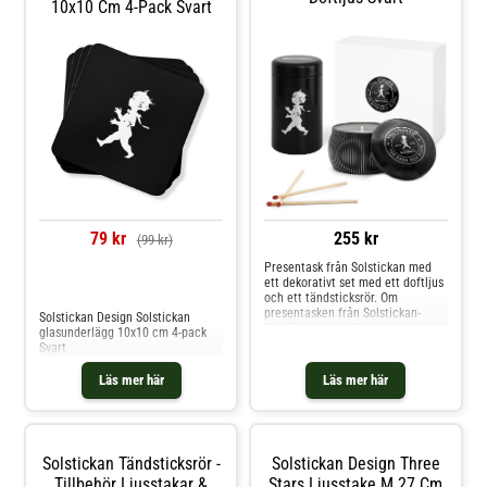
10x10 Cm 4-Pack Svart
Värmeljus ingår inte. Shoppa Ljus
och mer Ljusstakar & Ljuslyktor
hos Royal Design.
79 kr
255 kr
(99 kr)
Presentask från Solstickan med
ett dekorativt set med ett doftljus
Jämför priser
och ett tändsticksrör. Om
presentasken från Solstickan-
Solstickan Design Solstickan
Doft/Fragrance: Grön-Barrskog,
glasunderlägg 10x10 cm 4-pack
Röd-Kanel & Apelsin, Vit-
Svart
Eukalyptus, Svart-Cederträ / ENG:
Green-Bearwood, Red-Cinnamon &
Läs mer här
Läs mer här
Orange, White-Eucalyptus, Black-
Cedarwood Shoppa Doftljus och
mer Ljusstakar & Ljuslyktor hos
Royal Design.
Solstickan Tändsticksrör -
Solstickan Design Three
Tillbehör Ljusstakar &
Stars Ljusstake M 27 Cm