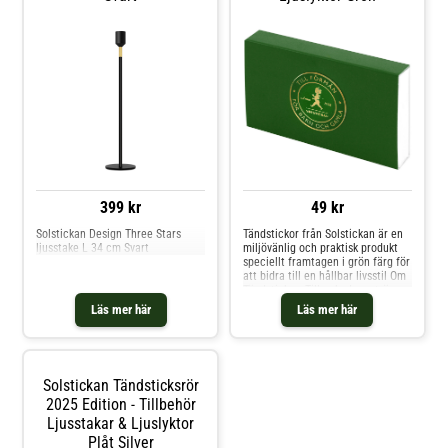
399 kr
49 kr
Solstickan Design Three Stars
Tändstickor från Solstickan är en
ljusstake L 34 cm Svart
miljövänlig och praktisk produkt
speciellt framtagen i grön färg för
att bidra till en hållbar livsstil Om
Tändstickor: Tillverkade av trä
från hållbart skogsbruk Giftfria
Läs mer här
Läs mer här
och biologiskt nedbrytbara Lätt
att tända och använda Säker för
hemmet och naturen Tändstickor
är perfekta för alla som
värdesätter miljön och enkelheten
Solstickan Tändsticksrör
i vardagen. Dess hållbara
2025 Edition - Tillbehör
egenskaper gör dem till ett
utmärkt val för både inomhusbruk
Ljusstakar & Ljuslyktor
och utomhusaktiviteter Om
Plåt Silver
Solstickan: Solstickan är ett