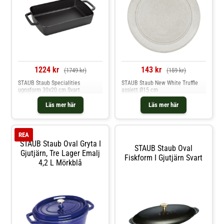
1224 kr
143 kr
(1749 kr)
(159 kr)
STAUB Staub Specialities
STAUB Staub New White Truffle
ugnsform 30x20 cm Svart
assiett Ø15 cm
Läs mer här
Läs mer här
REA
STAUB Staub Oval Gryta I
STAUB Staub Oval
Gjutjärn, Tre Lager Emalj
Fiskform I Gjutjärn Svart
4,2 L Mörkblå