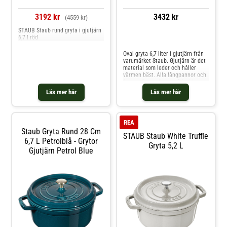
3192 kr
3432 kr
(4559 kr)
STAUB Staub rund gryta i gjutjärn
6,7 l röd
Jämför priser
Oval gryta 6,7 liter i gjutjärn från
varumärket Staub. Gjutjärn är det
material som leder och håller
värmen bäst. Alla långpannor och
former är emaljerad på insidan
och utsidan. Locken är helt täta
Läs mer här
Läs mer här
och försluter ångan väl.
Mässingknoppen på locken tål upp
till 250°C i ugnen. Grytan kan
användas på alla värmekällor,
REA
även induktion. Tål maskindisk,
Staub Gryta Rund 28 Cm
men handdisk är att
STAUB Staub White Truffle
rekommendera. Shoppa Grytor
6,7 L Petrolblå - Grytor
Gryta 5,2 L
och mer Pannor & Kokkärl hos
Gjutjärn Petrol Blue
Royal Design.