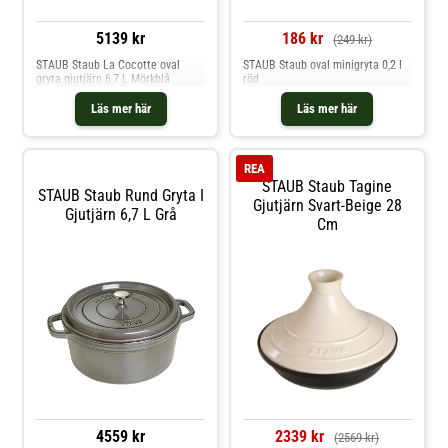
186 kr
5139 kr
(249 kr)
STAUB Staub oval minigryta 0,2 l
STAUB Staub La Cocotte oval
röd
gryta gjutjärn 6,7 L Mörkblå
Läs mer här
Läs mer här
REA
STAUB Staub Tagine
STAUB Staub Rund Gryta I
Gjutjärn Svart-Beige 28
Gjutjärn 6,7 L Grå
Cm
4559 kr
2339 kr
(2569 kr)