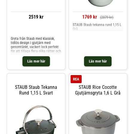
2519 kr
1769 kr
(2379 kr)
STAUB Staub tekanna rund 1,15 L
Grå
Jämför priser
Gryta från Staub med klassisk,
tidlös design i gjutjärn med
genomtänkt, vackert lock perfekt
för att tillaga flera olika rätter och
för fisk, kött och grönt. Den har
ergonomiska handtag på sidorna
Läs mer här
Läs mer här
för att enkelt flyttas runt i
hemmet. Grytan har högkvalitativt,
reptåligt lager med
emaljbeläggning för vardaglig
REA
användning.Om grytan från Staub-
Gjord av gjutjärn.- Högkvalitativt,
STAUB Staub Tekanna
STAUB Rice Cocotte
reptåligt material.- Vacker
Rund 1,15 L Svart
Gjutjärnsgryta 1,6 L Grå
design.- Ergonomiska handtag.-
Ugnsfast upp till 260 °C.- Fungerar
på alla hällar, inklusive
induktionshäll.- Silver
knopp.Skötselråd för grytan- Tål
diskmaskin. Shoppa Serviser &
Startset och mer Tallrikar hos
Royal Design.