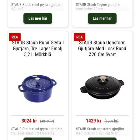
STAUB Staub rund gryta i gjutjärn
STAUB Staub Tagine gjutjärn
6,7 l grå
svart-beige 28 cm
Läs mer här
Läs mer här
REA
REA
STAUB Staub Rund Gryta I
STAUB Staub Ugnsform
Gjutjärn, Tre Lager Emalj
Gjutjärn Med Lock Rund
5,2 L Mörkblå
Ø20 Cm Svart
3024 kr
1429 kr
(4319 kr)
(1899 kr)
STAUB Staub rund gryta i gjutjärn,
STAUB Staub ugnsform gjutjärn
tre lager emalj 5,2 l mörkblå
med lock rund Ø20 cm Svart