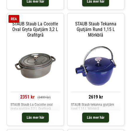
Läs mer här
Läs mer här
REA
STAUB Staub La Cocotte
STAUB Staub Tekanna
Oval Gryta Gjutjärn 3,2 L
Gjutjärn Rund 1,15 L
Grafitgrå
Mörkblå
2351 kr
2619 kr
(3499 kr)
STAUB Staub La Cocotte oval
STAUB Staub tekanna gjutjärn
gryta gjutjärn 3,2 L Grafitgrå
rund 1,15 L Mörkblå
Läs mer här
Läs mer här