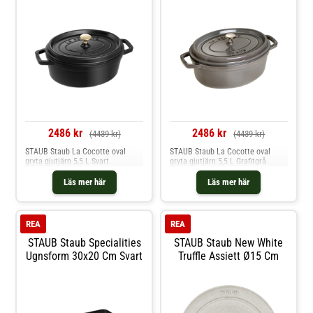
2486 kr
2486 kr
(4439 kr)
(4439 kr)
STAUB Staub La Cocotte oval
STAUB Staub La Cocotte oval
gryta gjutjärn 5,5 L Svart
gryta gjutjärn 5,5 L Grafitgrå
Läs mer här
Läs mer här
REA
REA
STAUB Staub Specialities
STAUB Staub New White
Ugnsform 30x20 Cm Svart
Truffle Assiett Ø15 Cm