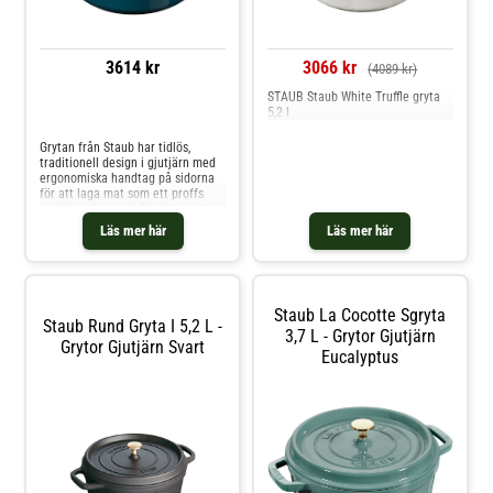
3614 kr
3066 kr
(4089 kr)
STAUB Staub White Truffle gryta
5,2 l
Jämför priser
Grytan från Staub har tidlös,
traditionell design i gjutjärn med
ergonomiska handtag på sidorna
för att laga mat som ett proffs
med fransk touch. Den har matt,
svart insida med emaljbeläggning
Läs mer här
Läs mer här
för vardaglig användning. Den har
matchande lock med knopp i
rostfritt stål och slitstarkt
material för vardaglig användning.
Välj mellan olika storlekar. Välj
Staub La Cocotte Sgryta
mellan olika färger. Fungerar på
Staub Rund Gryta I 5,2 L -
alla hällar, inklusive
3,7 L - Grytor Gjutjärn
Grytor Gjutjärn Svart
induktionshäll. Om grytan från
Eucalyptus
Staub- Traditionell design.-
Fungerar på alla hällar, inklusive
induktionshäll.- Ergonomiskt
handtag.- Produkten tål ugn,
mikrovågsugn, grill, frys och
diskmaskin.- Fransk touch.-
Matchande lock.- Svart insida.-
Tillverkad av gjutjärn.-
Högkvalitativt material.- Grytan