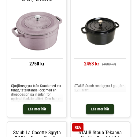
Royal Design.
2750 kr
2453 kr
(4089 kr)
Jämför priser
Jämför priser
Gjutjärnsgryta från Staub med ett
STAUB Staub rund gryta i gjutjärn
tungt, tätslutande lock med en
5,2 l svart
droppdesign på insidan för
optimal funktionalitet. Den har en
speciell, slitstark emalj med en
exceptionell värmefördelning
Läs mer här
Läs mer här
perfekt för att tillaga flera olika
rätter. Produkten är kompatibel
med gas, el- och keramikhällar.
Tillverkad i Frankrike. Om
REA
gjutjärnsgrytan från Staub-
Staub La Cocotte Sgryta
STAUB Staub Tekanna
Tillverkad av gjutjärn.- Särskild,