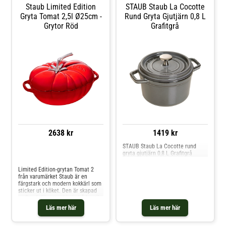
gjutjärnsgrytan från Staub-
Staub Limited Edition
STAUB Staub La Cocotte
Tillverkad av gjutjärn.- Särskild,
slitstark emalj.- Finns i flera
Gryta Tomat 2,5l Ø25cm -
Rund Gryta Gjutjärn 0,8 L
varianter.- Tungt, tätslutande
Grytor Röd
Grafitgrå
lock.- Exceptionell
värmefördelning. Skötselråd för
gjutjärnsgrytan- Tål temperaturer
på upp till -20 & +240°C.- Tål
diskmaskin.- Ugnsfast. Shoppa
Grytor och mer Pannor & Kokkärl
hos Royal Design.
2638 kr
1419 kr
STAUB Staub La Cocotte rund
gryta gjutjärn 0,8 L Grafitgrå
Jämför priser
Limited Edition-grytan Tomat 2
från varumärket Staub är en
färgstark och modern kokkärl som
sticker ut i köket. Den är skapad
av Staub för att erbjuda både stil
och funktion i ditt kök Fakta om
Läs mer här
Läs mer här
grytan: Tillverkad av slitstarkt
gjutjärn för jämn värmefördelning.
Generös kapacitet på 5 liter,