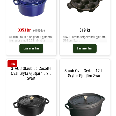
3353 kr
819 kr
(4789 kr)
STAUB Staub rund gryta i gjutjärn,
STAUB Staub snigeltallrik gjutjärn
tre lager emalj 6,7 l mörkblå
Ø14 cm Svart
Läs mer här
Läs mer här
REA
STAUB Staub La Cocotte
Staub Oval Gryta I 12 L -
Oval Gryta Gjutjärn 3,2 L
Grytor Gjutjärn Svart
Svart