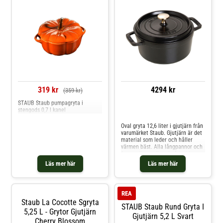
319 kr
4294 kr
(359 kr)
STAUB Staub pumpagryta i
stengods 0,7 l kanel
Jämför priser
Oval gryta 12,6 liter i gjutjärn från
varumärket Staub. Gjutjärn är det
material som leder och håller
värmen bäst. Alla långpannor och
former är emaljerad på insidan
och utsidan. Locken är helt täta
Läs mer här
Läs mer här
och försluter ångan väl.
Mässingknoppen på locken tål upp
till 250 °C i ugnen. Grytan kan
användas på alla värmekällor,
REA
även induktion. Tål maskindisk,
Staub La Cocotte Sgryta
men handdisk är att
STAUB Staub Rund Gryta I
rekommendera. Shoppa Grytor
5,25 L - Grytor Gjutjärn
Gjutjärn 5,2 L Svart
och mer Pannor & Kokkärl hos
Cherry Blossom