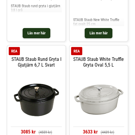
STAUB Staub rund gryta i gjutjärn
3,8 l grå
Jämför priser
STAUB Staub New White Truffle
fat ovalt 25 cm
Läs mer här
Läs mer här
REA
REA
STAUB Staub Rund Gryta I
STAUB Staub White Truffle
Gjutjärn 6,7 L Svart
Gryta Oval 5,5 L
3085 kr
3633 kr
(4559 kr)
(4439 kr)