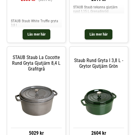
STAUB Staub tekanna gjutjärn
rund 1,15 L Grenadinröd
Jämför priser
STAUB Staub White Truffle gryta
3,8 l
Läs mer här
Läs mer här
STAUB Staub La Cocotte
Staub Rund Gryta I 3,8 L -
Rund Gryta Gjutjärn 8,4 L
Grytor Gjutjärn Grön
Grafitgrå
5029 kr
2604 kr