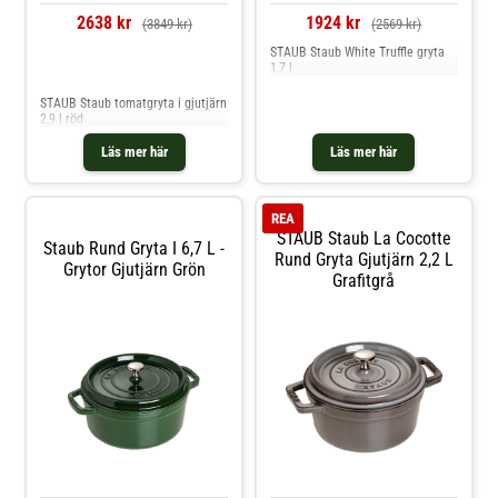
2638 kr
1924 kr
(3849 kr)
(2569 kr)
STAUB Staub White Truffle gryta
1,7 l
Jämför priser
STAUB Staub tomatgryta i gjutjärn
2,9 l röd
Läs mer här
Läs mer här
REA
STAUB Staub La Cocotte
Staub Rund Gryta I 6,7 L -
Rund Gryta Gjutjärn 2,2 L
Grytor Gjutjärn Grön
Grafitgrå