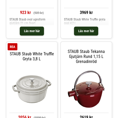
923 kr
3969 kr
(939 kr)
STAUB Staub oval ugnsform
STAUB Staub White Truffle gryta
gjutjärn 21 cm Svart
oval 4,2 l
Läs mer här
Läs mer här
REA
STAUB Staub Tekanna
STAUB Staub White Truffle
Gjutjärn Rund 1,15 L
Gryta 3,8 L
Grenadinröd
2056 kr
2619 kr
(3599 kr)