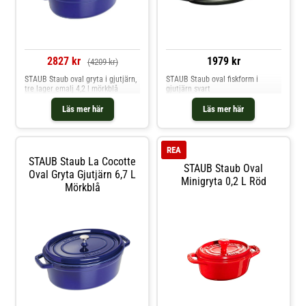
2827 kr
1979 kr
(4209 kr)
STAUB Staub oval gryta i gjutjärn,
STAUB Staub oval fiskform i
tre lager emalj 4,2 l mörkblå
gjutjärn svart
Läs mer här
Läs mer här
REA
STAUB Staub La Cocotte
STAUB Staub Oval
Oval Gryta Gjutjärn 6,7 L
Minigryta 0,2 L Röd
Mörkblå