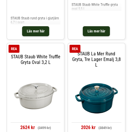
STAUB Staub White Truffle gryta
oval 5,5 l
Jämför priser
STAUB Staub rund gryta i gjutjärn
6,7 l svart
Läs mer här
Läs mer här
REA
REA
STAUB La Mer Rund
STAUB Staub White Truffle
Gryta, Tre Lager Emalj 3,8
Gryta Oval 3,2 L
L
2624 kr
2026 kr
(3499 kr)
(3849 kr)