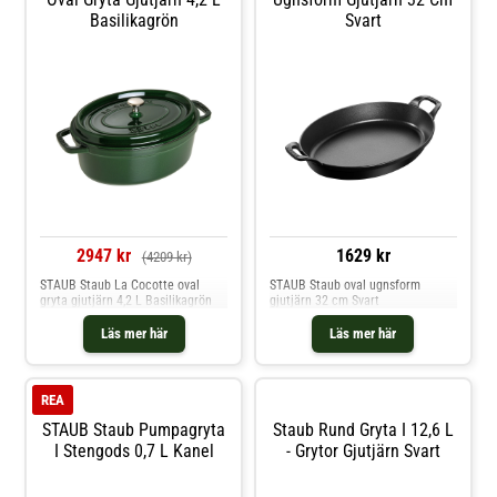
Basilikagrön
Svart
2947 kr
1629 kr
(4209 kr)
STAUB Staub La Cocotte oval
STAUB Staub oval ugnsform
gryta gjutjärn 4,2 L Basilikagrön
gjutjärn 32 cm Svart
Läs mer här
Läs mer här
REA
STAUB Staub Pumpagryta
Staub Rund Gryta I 12,6 L
I Stengods 0,7 L Kanel
- Grytor Gjutjärn Svart