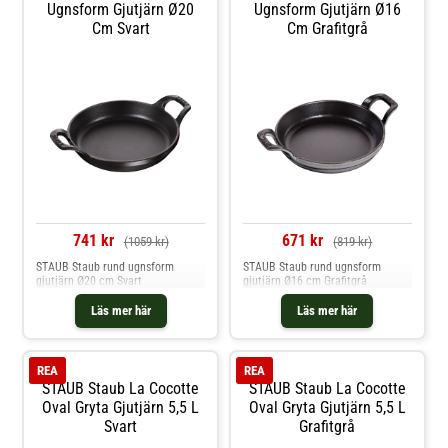
Ugnsform Gjutjärn Ø20
Ugnsform Gjutjärn Ø16
Cm Svart
Cm Grafitgrå
741 kr
671 kr
(1059 kr)
(819 kr)
STAUB Staub rund ugnsform
STAUB Staub rund ugnsform
gjutjärn Ø20 cm Svart
gjutjärn Ø16 cm Grafitgrå
Läs mer här
Läs mer här
REA
REA
STAUB Staub La Cocotte
STAUB Staub La Cocotte
Oval Gryta Gjutjärn 5,5 L
Oval Gryta Gjutjärn 5,5 L
Svart
Grafitgrå