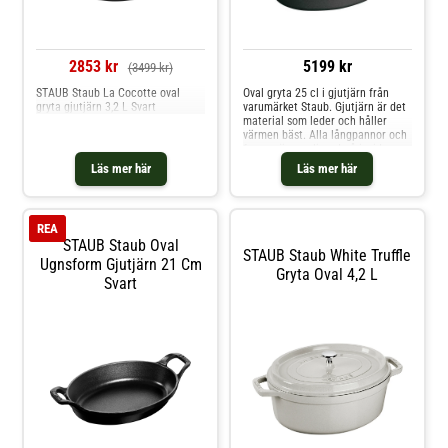
2853 kr
5199 kr
(3499 kr)
STAUB Staub La Cocotte oval
Oval gryta 25 cl i gjutjärn från
gryta gjutjärn 3,2 L Svart
varumärket Staub. Gjutjärn är det
material som leder och håller
värmen bäst. Alla långpannor och
former är emaljerad på insidan
och utsidan. Locken är helt täta
Läs mer här
Läs mer här
och försluter ångan väl.
Mässingknoppen på locken tål upp
till 250°C i ugnen. Grytan kan
användas på alla värmekällor,
REA
även induktion. Tål maskindisk,
STAUB Staub Oval
men handdisk är att
STAUB Staub White Truffle
rekommendera. Shoppa Grytor
Ugnsform Gjutjärn 21 Cm
Gryta Oval 4,2 L
och mer Pannor & Kokkärl hos
Svart
Royal Design.