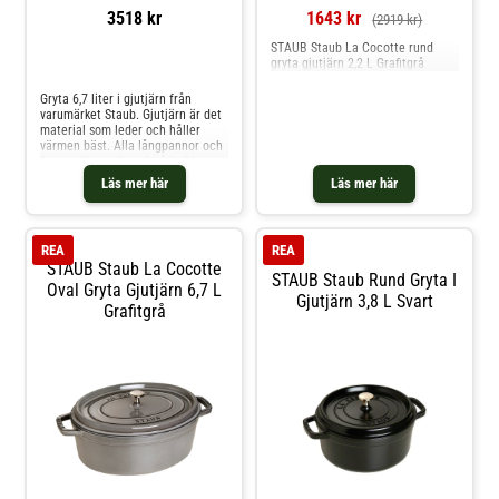
3518 kr
1643 kr
(2919 kr)
STAUB Staub La Cocotte rund
gryta gjutjärn 2,2 L Grafitgrå
Jämför priser
Gryta 6,7 liter i gjutjärn från
varumärket Staub. Gjutjärn är det
material som leder och håller
värmen bäst. Alla långpannor och
former är emaljerad på insidan
och utsidan. Locken är helt täta
Läs mer här
Läs mer här
och försluter ångan väl.
Mässingknoppen på locken tål upp
till 250°C i ugnen. Grytan kan
användas på alla värmekällor,
REA
REA
även induktion. Tål maskindisk,
STAUB Staub La Cocotte
men handdisk är att
STAUB Staub Rund Gryta I
rekommendera. Shoppa Grytor
Oval Gryta Gjutjärn 6,7 L
Gjutjärn 3,8 L Svart
och mer Pannor & Kokkärl hos
Grafitgrå
Royal Design.