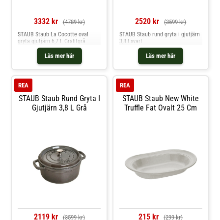
3332 kr
2520 kr
(4789 kr)
(3599 kr)
STAUB Staub La Cocotte oval
STAUB Staub rund gryta i gjutjärn
gryta gjutjärn 6,7 L Grafitgrå
3,8 l svart
Läs mer här
Läs mer här
REA
REA
STAUB Staub Rund Gryta I
STAUB Staub New White
Gjutjärn 3,8 L Grå
Truffle Fat Ovalt 25 Cm
2119 kr
215 kr
(3599 kr)
(299 kr)