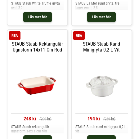
STAUB Staub White Truffle gryta
STAUB La Mer rund gryta, tre
oval 3,2 l
lager emalj 3,8 l
Läs mer här
Läs mer här
REA
REA
STAUB Staub Rektangulär
STAUB Staub Rund
Ugnsform 14x11 Cm Röd
Minigryta 0,2 L Vit
248 kr
194 kr
(299 kr)
(259 kr)
STAUB Staub rektangulär
STAUB Staub rund minigryta 0,2 l
ugnsform 14x11 cm röd
vit