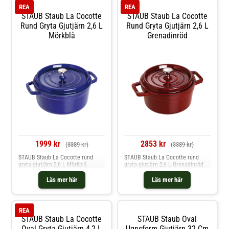
REA
REA
STAUB Staub La Cocotte
STAUB Staub La Cocotte
Rund Gryta Gjutjärn 2,6 L
Rund Gryta Gjutjärn 2,6 L
Mörkblå
Grenadinröd
1999 kr
2853 kr
(3389 kr)
(3389 kr)
STAUB Staub La Cocotte rund
STAUB Staub La Cocotte rund
gryta gjutjärn 2,6 L Mörkblå
gryta gjutjärn 2,6 L Grenadinröd
Läs mer här
Läs mer här
REA
STAUB Staub La Cocotte
STAUB Staub Oval
Oval Gryta Gjutjärn 4,2 L
Ugnsform Gjutjärn 32 Cm