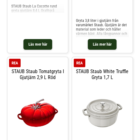
STAUB Staub La Cocotte rund
gryta gjutjärn 8,4 L Grafitgrå
Jämför priser
Gryta 3,8 liter i gjutjärn från
varumärket Staub. Gjutjärn är det
material som leder och håller
värmen bäst. Alla långpannor och
former är emaljerad på insidan
och utsidan. Locken är helt täta
Läs mer här
Läs mer här
och försluter ångan väl.
Mässingknoppen på locken tål upp
till 250°C i ugnen. Grytan kan
användas på alla värmekällor,
REA
REA
även induktion. Tål maskindisk,
men handdisk är att
STAUB Staub Tomatgryta I
STAUB Staub White Truffle
rekommendera. Shoppa Grytor
Gjutjärn 2,9 L Röd
Gryta 1,7 L
och mer Pannor & Kokkärl hos
Royal Design.