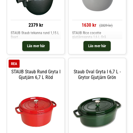
2379 kr
1630 kr
(2329 kr)
STAUB Staub tekanna rund 1,15 L
STAUB Rice cocotte
Svart
gjutjärnsgryta 1,6 L Grå
Läs mer här
Läs mer här
REA
STAUB Staub Rund Gryta I
Staub Oval Gryta I 6,7 L -
Gjutjärn 6,7 L Röd
Grytor Gjutjärn Grön