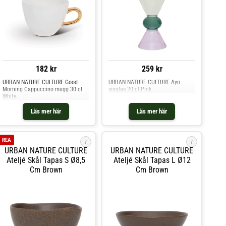
182 kr
259 kr
URBAN NATURE CULTURE Good
URBAN NATURE CULTURE Ayo
Morning Cappuccino mugg 30 cl
vinglas 20 cl Pink
White
Läs mer här
Läs mer här
REA
i
i
URBAN NATURE CULTURE
URBAN NATURE CULTURE
Ateljé Skål Tapas S Ø8,5
Ateljé Skål Tapas L Ø12
Cm Brown
Cm Brown