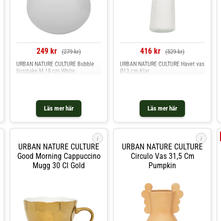
249 kr
416 kr
(279 kr)
(529 kr)
URBAN NATURE CULTURE Bubble
URBAN NATURE CULTURE Havet vas
ljusstake M 18 cm White
Ø13 cm Klar
Läs mer här
Läs mer här
i
i
URBAN NATURE CULTURE
URBAN NATURE CULTURE
Good Morning Cappuccino
Circulo Vas 31,5 Cm
Mugg 30 Cl Gold
Pumpkin