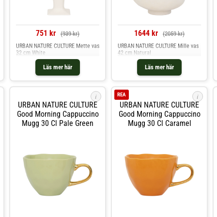
751 kr
1644 kr
(939 kr)
(2059 kr)
URBAN NATURE CULTURE Mette vas
URBAN NATURE CULTURE Mille vas
32 cm White
42 cm Natural
Läs mer här
Läs mer här
REA
i
i
URBAN NATURE CULTURE
URBAN NATURE CULTURE
Good Morning Cappuccino
Good Morning Cappuccino
Mugg 30 Cl Pale Green
Mugg 30 Cl Caramel