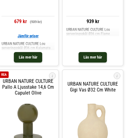
679 kr
939 kr
(939 kr)
URBAN NATURE CULTURE Lou
serveringsskål Ø36 cm Flame
Jämför priser
URBAN NATURE CULTURE Lou
serveringsskål Ø36 cm Kalamata
Läs mer här
Läs mer här
REA
i
i
URBAN NATURE CULTURE
URBAN NATURE CULTURE
Pallo A Ljusstake 14,6 Cm
Gigi Vas Ø32 Cm White
Capulet Olive