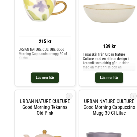
215 kr
139 kr
URBAN NATURE CULTURE Good
Morning Cappuccino mugg 30 cl
Tapasskål från Urban Nature
Kusha
Culture med en stilren design i
keramik som aldrig går ur tiden
med en matt finish och en
hemtrevlig känsla perfekt både till
vardags och finare tillfällen.
Läs mer här
Läs mer här
Kombinera med andra delar i
serien och skapa din personliga
stil.Om tapasskålen från Urban
Nature Culture- Ø11,5 cm.- Gjord av
i
i
keramik.- Stilren design.-
URBAN NATURE CULTURE
URBAN NATURE CULTURE
Tapasskålen finns i 2 olika färger.-
Från serien Ateljé. Shoppa
Good Morning Tekanna
Good Morning Cappuccino
Serveringsskålar och mer Skålar &
Old Pink
Mugg 30 Cl Lilac
Uppläggningsfat hos Royal Design.