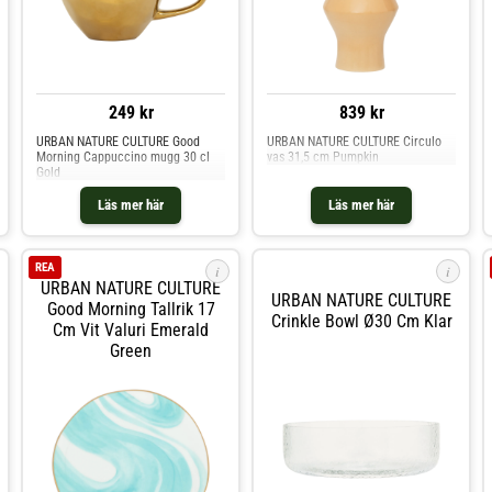
249 kr
839 kr
URBAN NATURE CULTURE Good
URBAN NATURE CULTURE Circulo
Morning Cappuccino mugg 30 cl
vas 31,5 cm Pumpkin
Gold
Läs mer här
Läs mer här
REA
i
i
URBAN NATURE CULTURE
URBAN NATURE CULTURE
Good Morning Tallrik 17
Crinkle Bowl Ø30 Cm Klar
Cm Vit Valuri Emerald
Green