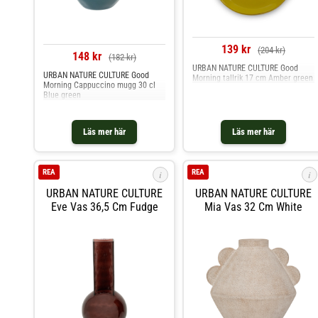
139 kr
(204 kr)
148 kr
(182 kr)
URBAN NATURE CULTURE Good
URBAN NATURE CULTURE Good
Morning tallrik 17 cm Amber green
Morning Cappuccino mugg 30 cl
Blue green
Läs mer här
Läs mer här
REA
REA
i
i
URBAN NATURE CULTURE
URBAN NATURE CULTURE
Eve Vas 36,5 Cm Fudge
Mia Vas 32 Cm White