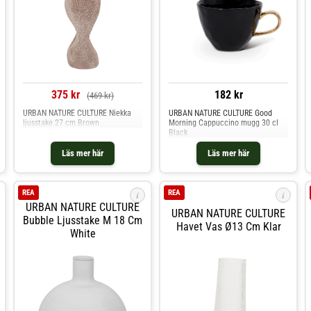
375 kr
182 kr
(469 kr)
URBAN NATURE CULTURE Niekka
URBAN NATURE CULTURE Good
ljusstake 27 cm Brown
Morning Cappuccino mugg 30 cl
Black
Läs mer här
Läs mer här
REA
REA
i
i
URBAN NATURE CULTURE
URBAN NATURE CULTURE
Bubble Ljusstake M 18 Cm
Havet Vas Ø13 Cm Klar
White