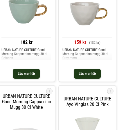
182 kr
159 kr
(182 kr)
URBAN NATURE CULTURE Good
URBAN NATURE CULTURE Good
Morning Cappuccino mugg 30 cl
Morning Cappuccino mugg 30 cl
Celadon
Gray morn
Läs mer här
Läs mer här
i
i
URBAN NATURE CULTURE
URBAN NATURE CULTURE
Good Morning Cappuccino
Ayo Vinglas 20 Cl Pink
Mugg 30 Cl White