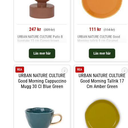
247 kr
111 kr
(309 kr)
(114 kr)
URBAN NATURE CULTURE Pallo B
URBAN NATURE CULTURE Good
ljusstake 13 cm Cameo brown
Morning tallrik 9 cm Caramel
Läs mer här
Läs mer här
REA
REA
i
i
URBAN NATURE CULTURE
URBAN NATURE CULTURE
Good Morning Cappuccino
Good Morning Tallrik 17
Mugg 30 Cl Blue Green
Cm Amber Green