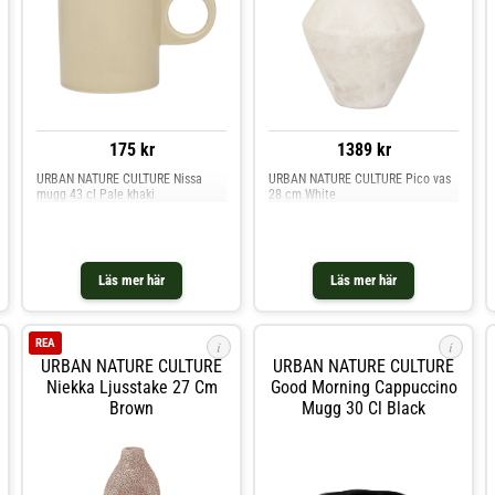
175 kr
1389 kr
URBAN NATURE CULTURE Nissa
URBAN NATURE CULTURE Pico vas
mugg 43 cl Pale khaki
28 cm White
Läs mer här
Läs mer här
REA
i
i
URBAN NATURE CULTURE
URBAN NATURE CULTURE
Niekka Ljusstake 27 Cm
Good Morning Cappuccino
Brown
Mugg 30 Cl Black