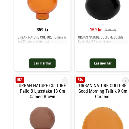
359 kr
159 kr
(179 kr)
URBAN NATURE CULTURE Tummy A
URBAN NATURE CULTURE Bubble
vas 24 cm Orange rust
ljusstake S 12 cm Black
Läs mer här
Läs mer här
REA
REA
i
i
URBAN NATURE CULTURE
URBAN NATURE CULTURE
Pallo B Ljusstake 13 Cm
Good Morning Tallrik 9 Cm
Cameo Brown
Caramel