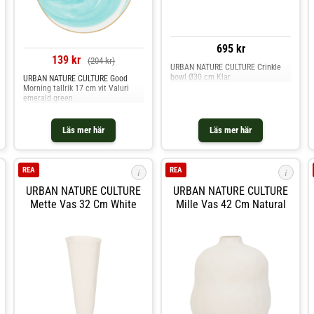
695 kr
139 kr
(204 kr)
URBAN NATURE CULTURE Crinkle
bowl Ø30 cm Klar
URBAN NATURE CULTURE Good
Morning tallrik 17 cm vit Valuri
emerald green
Läs mer här
Läs mer här
REA
REA
i
i
URBAN NATURE CULTURE
URBAN NATURE CULTURE
Mette Vas 32 Cm White
Mille Vas 42 Cm Natural