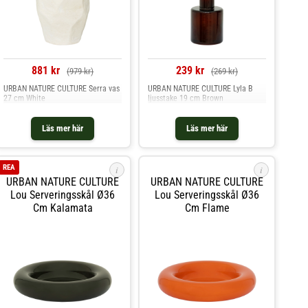
881 kr
239 kr
(979 kr)
(269 kr)
URBAN NATURE CULTURE Serra vas
URBAN NATURE CULTURE Lyla B
27 cm White
ljusstake 19 cm Brown
Läs mer här
Läs mer här
REA
i
i
URBAN NATURE CULTURE
URBAN NATURE CULTURE
Lou Serveringsskål Ø36
Lou Serveringsskål Ø36
Cm Kalamata
Cm Flame