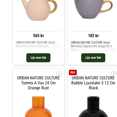
565 kr
182 kr
URBAN NATURE CULTURE Good
URBAN NATURE CULTURE Good
Morning tekanna Old pink
Morning Cappuccino mugg 30 cl
Lilac
Läs mer här
Läs mer här
REA
i
i
URBAN NATURE CULTURE
URBAN NATURE CULTURE
Tummy A Vas 24 Cm
Bubble Ljusstake S 12 Cm
Orange Rust
Black