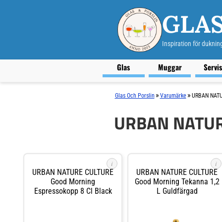
GLAS
Inspiration för duknin
Glas
Muggar
Servi
»
»
Glas Och Porslin
Varumärke
URBAN NATU
URBAN NATUR
i
i
URBAN NATURE CULTURE
URBAN NATURE CULTURE
Good Morning
Good Morning Tekanna 1,2
Espressokopp 8 Cl Black
L Guldfärgad