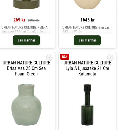
269 kr
1645 kr
(309 kr)
URBAN NATURE CULTURE Pallo A
URBAN NATURE CULTURE Gigi vas
ljusstake 14,6 cm Capulet olive
Ø32 cm White
Läs mer här
Läs mer här
REA
i
i
URBAN NATURE CULTURE
URBAN NATURE CULTURE
Brisa Vas 25 Cm Sea
Lyla A Ljusstake 21 Cm
Foam Green
Kalamata