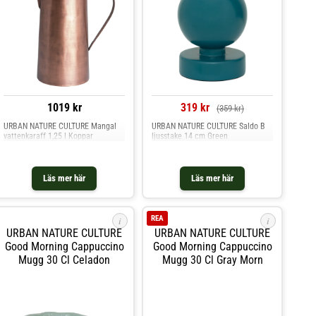
1019 kr
319 kr
(359 kr)
URBAN NATURE CULTURE Mangal
URBAN NATURE CULTURE Saldo B
vattenkaraff 1,25 l Koppar
ljusstake 14 cm Green
Läs mer här
Läs mer här
REA
i
i
URBAN NATURE CULTURE
URBAN NATURE CULTURE
Good Morning Cappuccino
Good Morning Cappuccino
Mugg 30 Cl Celadon
Mugg 30 Cl Gray Morn