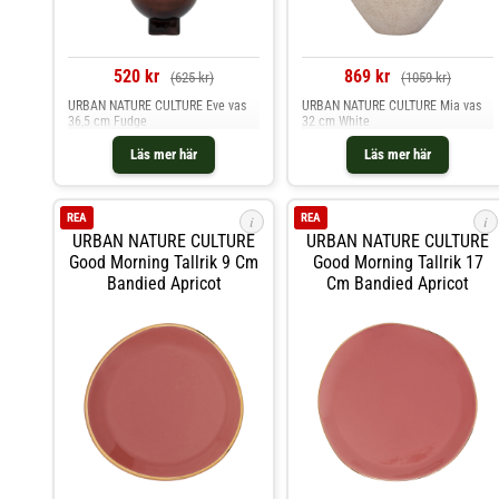
520 kr
869 kr
(625 kr)
(1059 kr)
URBAN NATURE CULTURE Eve vas
URBAN NATURE CULTURE Mia vas
36,5 cm Fudge
32 cm White
Läs mer här
Läs mer här
REA
REA
i
i
URBAN NATURE CULTURE
URBAN NATURE CULTURE
Good Morning Tallrik 9 Cm
Good Morning Tallrik 17
Bandied Apricot
Cm Bandied Apricot