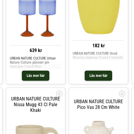
182 kr
639 kr
URBAN NATURE CULTURE Good
Morning äggkopp 2-pack Limelight
URBAN NATURE CULTURE Urban
Nature Culture gåvoset gin-
tonicglas 2-pack Blue
Läs mer här
Läs mer här
i
i
URBAN NATURE CULTURE
URBAN NATURE CULTURE
Nissa Mugg 43 Cl Pale
Pico Vas 28 Cm White
Khaki