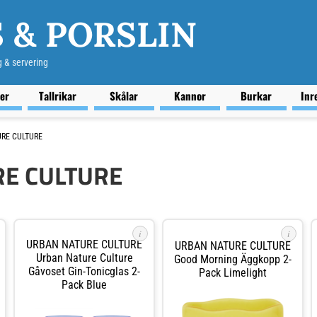
 & PORSLIN
g & servering
ser
Tallrikar
Skålar
Kannor
Burkar
Inr
RE CULTURE
E CULTURE
i
i
URBAN NATURE CULTURE
URBAN NATURE CULTURE
Urban Nature Culture
Good Morning Äggkopp 2-
Gåvoset Gin-Tonicglas 2-
Pack Limelight
Pack Blue