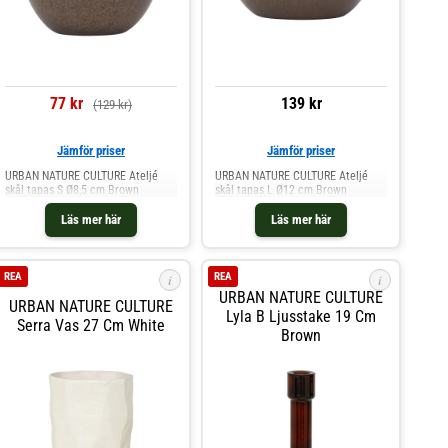
77 kr
139 kr
(129 kr)
Jämför priser
Jämför priser
URBAN NATURE CULTURE Ateljé
URBAN NATURE CULTURE Ateljé
skål tapas S Ø8,5 cm Brown
skål tapas L Ø12 cm Brown
Läs mer här
Läs mer här
REA
REA
i
i
URBAN NATURE CULTURE
URBAN NATURE CULTURE
Lyla B Ljusstake 19 Cm
Serra Vas 27 Cm White
Brown