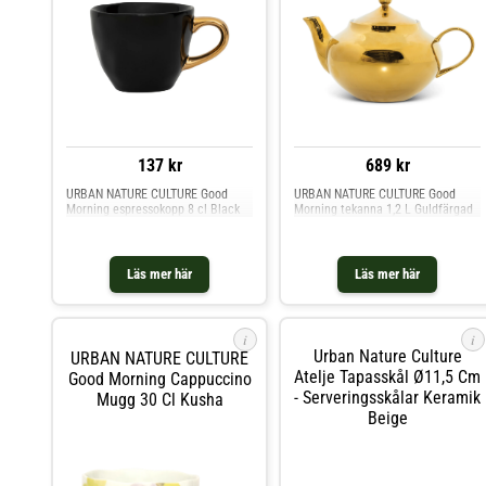
137 kr
689 kr
URBAN NATURE CULTURE Good
URBAN NATURE CULTURE Good
Morning espressokopp 8 cl Black
Morning tekanna 1,2 L Guldfärgad
Läs mer här
Läs mer här
i
i
Urban Nature Culture
URBAN NATURE CULTURE
Atelje Tapasskål Ø11,5 Cm
Good Morning Cappuccino
- Serveringsskålar Keramik
Mugg 30 Cl Kusha
Beige