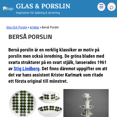
GLAS & PORSLIN
⌕
☰
Inspiration för dukning & servering
»
»
Glas Och Porslin
Artiklar
Berså Porslin
BERSÅ PORSLIN
Berså porslin är en verklig klassiker av motiv på
porslin men också inredning. De gröna bladen med
svarta strukturer på en svart stjälk, lanserades 1961
av
Stig Lindberg
. Det finns däremot uppgifter om att
det var hans assistent Krister Karlmark som ritade
ett första original till mönstret.