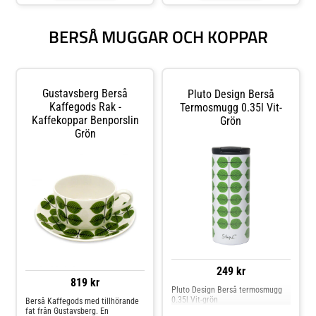
BersåTillverkare:
cm Höjd 10 cm
GustavsbergDatering: nytt 1a
Konditionsrapport: Nyskick direkt
sorteringStorlek: Diameter ca 17
från leverantör
BERSÅ MUGGAR OCH KOPPAR
cm volym 7
dlKonditionsrapport: Nyskick
direkt från leverantör
Gustavsberg Berså
Pluto Design Berså
Kaffegods Rak -
Termosmugg 0.35l Vit-
Kaffekoppar Benporslin
Grön
Grön
249 kr
819 kr
Pluto Design Berså termosmugg
0.35l Vit-grön
Berså Kaffegods med tillhörande
fat från Gustavsberg. En