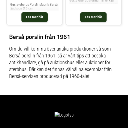
GustavsbergDatering: Tillverkad
mellan 1960-1974Storlek: Höjd 3,5
Gustavsbergs Porslinsfabrik Berså
cm, diameter 4,5cmMärkningar:
äggkopp Ø 5 cm
En fabriksstämpel från
Gustavsberg Bohus Berså Stig
Läs mer här
Läs mer här
Lindberg Sweden.Kondition: Bra
skick.
Berså porslin från 1961
Om du vill komma över antika produktioner så som
Berså porslin från 1961, så är vårt tips att besöka
antikhandlare, gå på auktionshus eller auktioner för
sterbhus. Där kan det finnas välhållna exemplar från
Berså-servisen producerad på 1960-talet.