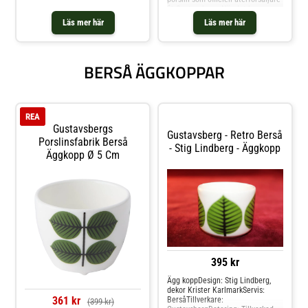
åt Gustavsberg. När det kommer
till nytt porslin alltid 1a sortering
Läs mer här
Läs mer här
, Design: Stig LindbergServis:
BersåTillverkare:
GustavsbergDatering: nytt 1a
sorteringStorlek: Diameter ca 17
BERSÅ ÄGGKOPPAR
cm volym 7
dlKonditionsrapport: Nyskick
direkt från leverantör
REA
Gustavsbergs
Gustavsberg - Retro Berså
Porslinsfabrik Berså
- Stig Lindberg - Äggkopp
Äggkopp Ø 5 Cm
395 kr
Ägg koppDesign: Stig Lindberg,
dekor Krister KarlmarkServis:
361 kr
BersåTillverkare:
(399 kr)