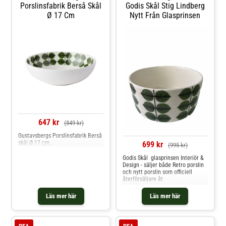
Porslinsfabrik Berså Skål
Godis Skål Stig Lindberg
Ø 17 Cm
Nytt Från Glasprinsen
647 kr
(849 kr)
Gustavsbergs Porslinsfabrik Berså
skål Ø 17 cm
699 kr
(995 kr)
Godis Skål glasprinsen Interiör &
Design - säljer både Retro porslin
och nytt porslin som officiell
återförsäljare åt
Gustavsberg. Design: Stig
LindbergServis: BersåTillverkare:
Läs mer här
Läs mer här
GustavsbergDatering: nytt 1a
sorteringStorlek: Diameter ca 13
cm Höjd 6 cm
Konditionsrapport: Nyskick direkt