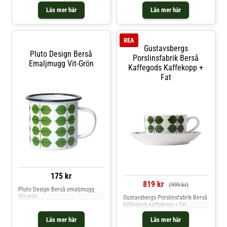
Läs mer här
Läs mer här
REA
Gustavsbergs
Pluto Design Berså
Porslinsfabrik Berså
Emaljmugg Vit-Grön
Kaffegods Kaffekopp +
Fat
175 kr
819 kr
(999 kr)
Pluto Design Berså emaljmugg
Vit-grön
Gustavsbergs Porslinsfabrik Berså
kaffegods kaffekopp + fat
Läs mer här
Läs mer här