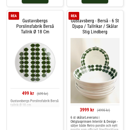
REA
REA
Gustavsbergs
Gustavsberg - Berså - 6 St
Porslinsfabrik Berså
Djupa / Tallrikar / Skålar
Tallrik Ø 18 Cm
Stig Lindberg
499 kr
(699 kr)
Gustavsbergs Porslinsfabrik Berså
tallrik Ø 18 cm
3999 kr
(4995 kr)
6 st skålarLeverans i
Oktglasprinsen Interiör & Design -
säljer både Retro porslin och nytt
porslin som officiell återförsäljare