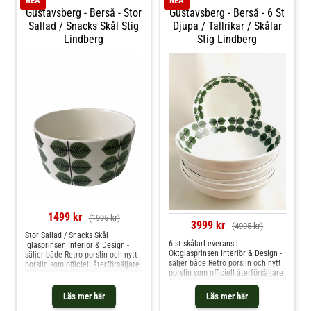
REA
REA
från leverantör
Gustavsberg - Berså - Stor
Gustavsberg - Berså - 6 St
Sallad / Snacks Skål Stig
Djupa / Tallrikar / Skålar
Lindberg
Stig Lindberg
1499 kr
(1995 kr)
3999 kr
(4995 kr)
Stor Sallad / Snacks Skål
6 st skålarLeverans i
glasprinsen Interiör & Design -
Oktglasprinsen Interiör & Design -
säljer både Retro porslin och nytt
säljer både Retro porslin och nytt
porslin som officiell återförsäljare
porslin som officiell återförsäljare
åt Gustavsberg. Design: Stig
åt Gustavsberg. När det kommer
LindbergServis: BersåTillverkare:
till nytt porslin alltid 1a sortering
GustavsbergDatering: nytt 1a
Läs mer här
Läs mer här
, Design: Stig LindbergServis:
sorteringStorlek: Diameter ca 20