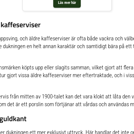
Läs mer här
 kaffeserviser
uppsving, och äldre kaffeserviser är ofta både vackra och väl
ge dukningen en helt annan karaktär och samtidigt bära på ett t
märken köpts upp eller slagits samman, vilket gjort att flera 
n tur gjort vissa äldre kaffeserviser mer eftertraktade, och i vi
rvis från mitten av 1900-talet kan det vara klokt att låta den 
ta om det är ett porslin som förtjänar att vårdas och användas 
 guldkant
er dukningen ett mer exklusivt uttryck. Här handlar det inte 