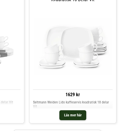
1629 kr
 delar Vit
Seltmann Weiden Lido kaffeservis kvadratisk 18 delar
Vit
Läs mer här