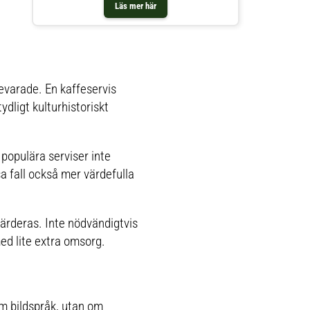
Läs mer här
bevarade. En kaffeservis
ydligt kulturhistoriskt
populära serviser inte
ssa fall också mer värdefulla
värderas. Inte nödvändigtvis
med lite extra omsorg.
om bildspråk, utan om