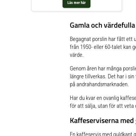
Läs mer här
Gamla och värdefulla
Begagnat porslin har fått ett 
från 1950- eller 60-talet kan 
värde.
Genom åren har många porslins
längre tillverkas. Det har i si
på andrahandsmarknaden.
Har du kvar en ovanlig kaffese
för att sälja, utan för att ve
Kaffeserviserna med
En kaffeservis med guldkant g