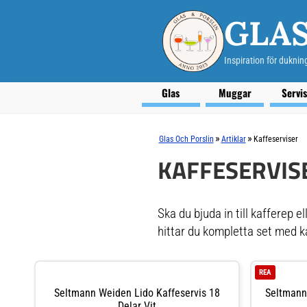
GLAS
Inspiration för duknin
Glas
Muggar
Servi
»
»
Glas Och Porslin
Artiklar
Kaffeserviser
KAFFESERVIS
Ska du bjuda in till kafferep 
hittar du kompletta set med ka
REA
Seltmann Weiden Lido Kaffeservis 18
Seltmann
Delar Vit