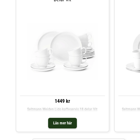
1449 kr
Seltmann Weiden Lido kaffeservis 18 delar Vit
Seltmann We
Läs mer här