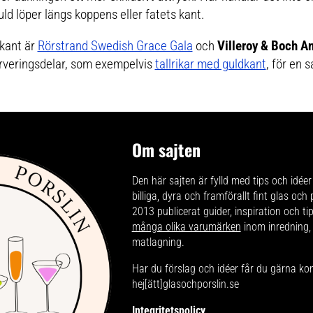
uld löper längs koppens eller fatets kant.
kant är
Rörstrand Swedish Grace Gala
och
Villeroy & Boch A
rveringsdelar, som exempelvis
tallrikar med guldkant
, för en
Om sajten
Den här sajten är fylld med tips och idéer 
billiga, dyra och framförallt fint glas och
2013 publicerat guider, inspiration och t
många olika varumärken
inom inredning,
matlagning.
Har du förslag och idéer får du gärna ko
hej[ätt]glasochporslin.se
Integritetspolicy