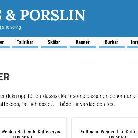
 & PORSLIN
g & servering
ser
Tallrikar
Skålar
Kannor
Burkar
Inr
ER
eller duka upp för en klassisk kaffestund passar en genomtänkt
ffekopp, fat och assiett – både för vardag och fest.
 Weiden No Limits Kaffeservis
Seltmann Weiden Life Kaffes
18 Delar Vit
Delar Vit