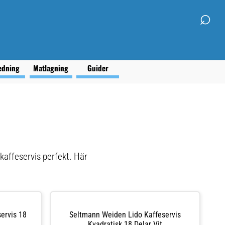
⌕
edning
Matlagning
Guider
 kaffeservis perfekt. Här
ervis 18
Seltmann Weiden Lido Kaffeservis
Kvadratisk 18 Delar Vit