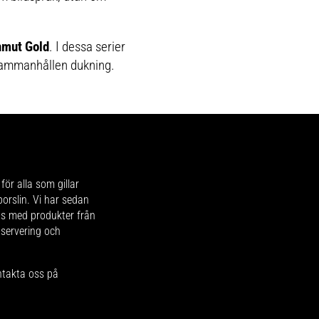
nmut Gold
. I dessa serier
 sammanhållen dukning.
för alla som gillar
 porslin. Vi har sedan
ips med produkter från
 servering och
ntakta oss på