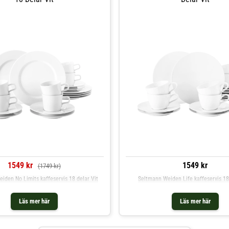
1549 kr
1549 kr
(1749 kr)
iden No Limits kaffeservis 18 delar Vit
Seltmann Weiden Life kaffeservis 18
Läs mer här
Läs mer här