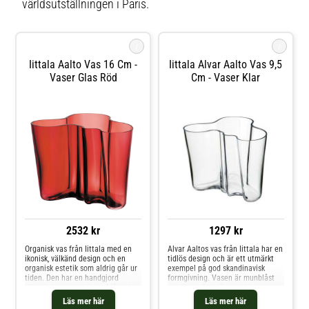
världsutställningen i Paris.
i
i
Iittala Aalto Vas 16 Cm -
Iittala Alvar Aalto Vas 9,5
Vaser Glas Röd
Cm - Vaser Klar
2532 kr
1297 kr
Organisk vas från Iittala med en
Alvar Aaltos vas från Iittala har en
ikonisk, välkänd design och en
tidlös design och är ett utmärkt
organisk estetik som aldrig går ur
exempel på god skandinavisk
tiden. Den har en handgjord
formgivning. Vasen är munblåst
tillverkningsteknik i munblåst glas
och är perfekt för snittblommor.
i olika färger att välja mellan. En
Serien innehåller vaser i flera
Läs mer här
Läs mer här
perfekt inredningsdetalj för att
olika storlekar och färger och är