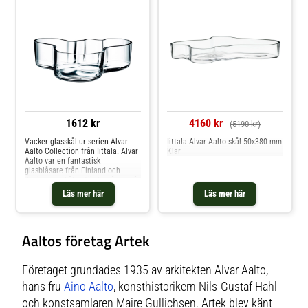
Uppläggningsfat hos Royal Design.
Uppläggningsfat hos Royal Design.
1612 kr
4160 kr
(5190 kr)
Vacker glasskål ur serien Alvar
Iittala Alvar Aalto skål 50x380 mm
Aalto Collection från Iittala. Alvar
Klar
Aalto var en fantastisk
glasblåsare från Finland och
designade skålen första gången år
1936. Ett hantverk som det idag
Läs mer här
Läs mer här
endast är sju stycken
Skandinaviska glasblåsare som
kan bemästra och som håller
denna stilfulla glasskål vid
Aaltos företag Artek
liv.Alvar Aalto Collection är en
serie med många vackra vaser,
skålar och prydnader som trots
olika färger och former matchar
Företaget grundades 1935 av arkitekten Alvar Aalto,
varandra i exklusiv design. Shoppa
hans fru
Aino Aalto
, konsthistorikern Nils-Gustaf Hahl
Dessertskålar och mer Skålar &
Uppläggningsfat hos Royal Design.
och konstsamlaren Maire Gullichsen. Artek blev känt