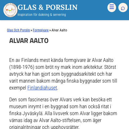
GLAS & PORSLIN
⌕
☰
Inspiration för dukning & servering
»
»
Glas Och Porslin
Formgivare
Alvar Aalto
ALVAR AALTO
En av Finlands mest kända formgivare är Alvar Aalto
(1898-1976) som bröt ny mark inom arkitektur. Störst
avtryck har han gjort som byggnadsarkitekt och har
varit mannen bakom många finska byggnader som till
exempel
Finlandiahuset
.
Den som fascineras över Alvars verk kan besöka ett
museum inrymt i en byggnad som han också ritat i
finska Jyväskylä. Alla livsverk som Alvar ligger bakom
värnas idag av Alvar Aalto-stiftelsen, som äger
originalritningar och upphovsrätter.