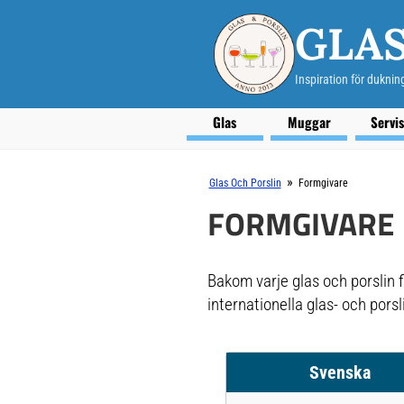
GLAS
Inspiration för duknin
Glas
Muggar
Servi
»
Glas Och Porslin
Formgivare
FORMGIVARE
Bakom varje glas och porslin f
internationella glas- och pors
Svenska