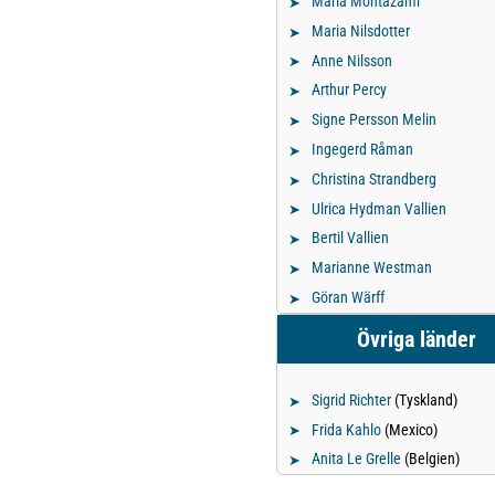
Maria Montazami
Maria Nilsdotter
Anne Nilsson
Arthur Percy
Signe Persson Melin
Ingegerd Råman
Christina Strandberg
Ulrica Hydman Vallien
Bertil Vallien
Marianne Westman
Göran Wärff
Övriga länder
Sigrid Richter
(Tyskland)
Frida Kahlo
(Mexico)
Anita Le Grelle
(Belgien)