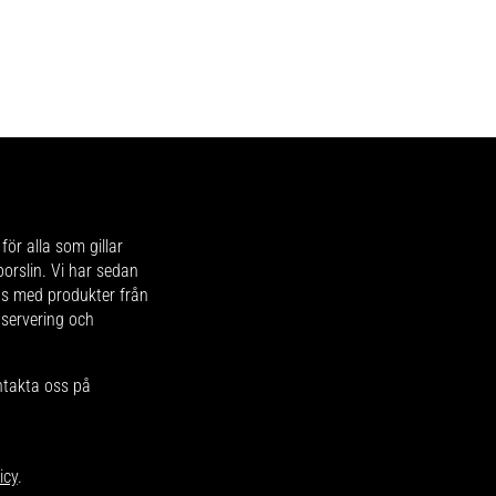
för alla som gillar
 porslin. Vi har sedan
ips med produkter från
 servering och
ntakta oss på
icy
.