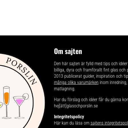
Om sajten
Den här sajten är fylld med tips och idéer 
billiga, dyra och framförallt fint glas och
2013 publicerat guider, inspiration och t
många olika varumärken
inom inredning,
matlagning.
Har du förslag och idéer får du gärna ko
hej[ätt]glasochporslin.se
Integritetspolicy
Här kan du läsa om
sajtens integritetspol