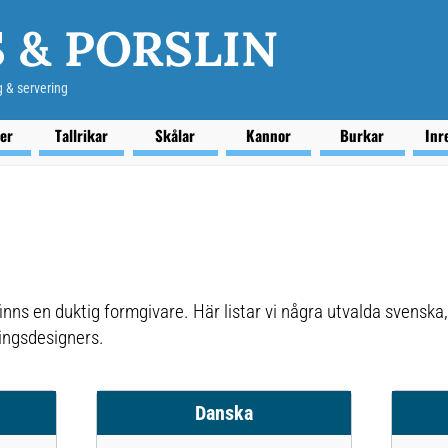
 & PORSLIN
g & servering
ser
Tallrikar
Skålar
Kannor
Burkar
Inr
inns en duktig formgivare. Här listar vi några utvalda svenska
lingsdesigners.
Danska