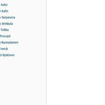
 Aalto
r Aalto
o Sarpaneva
o Wirkkala
 Toikka
 Procopé
 Ruotsalainen
Franck
ti Rytkönen