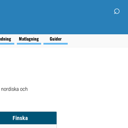
⌕
edning
Matlagning
Guider
, nordiska och
Finska