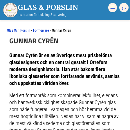
GLAS & PORSLIN
⌕
☰
Inspiration för dukning & servering
»
»
Glas Och Porslin
Formgivare
Gunnar Cyrén
GUNNAR CYRÉN
Gunnar Cyrén är en av Sveriges mest prisbelönta
glasdesigners och en central gestalt i Orrefors
moderna designhistoria. Han står bakom flera
ikoniska glasserier som fortfarande används, samlas
och uppskattas världen över.
Med ett formspråk som kombinerar lekfullhet, elegans
och hantverksskicklighet skapade Gunnar Cyrén glas
som både fungerar i vardagen och hör hemma vid de
mest högtidliga tillfällen. Nedan har vi samlat några av
de mest välkända serierna och glasföremålen som