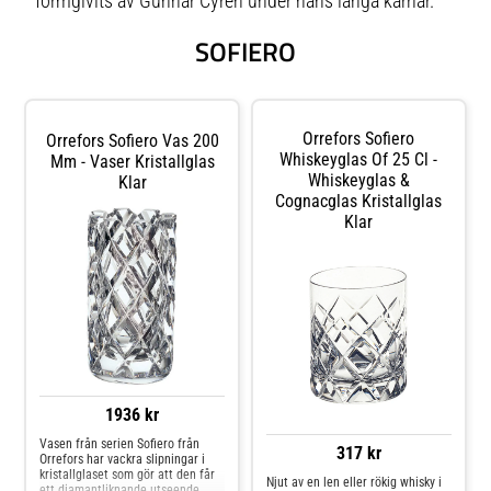
formgivits av Gunnar Cyrén under hans långa karriär.
SOFIERO
Orrefors Sofiero
Orrefors Sofiero Vas 200
Whiskeyglas Of 25 Cl -
Mm - Vaser Kristallglas
Whiskeyglas &
Klar
Cognacglas Kristallglas
Klar
1936 kr
Vasen från serien Sofiero från
317 kr
Orrefors har vackra slipningar i
kristallglaset som gör att den får
Njut av en len eller rökig whisky i
ett diamantliknande utseende.