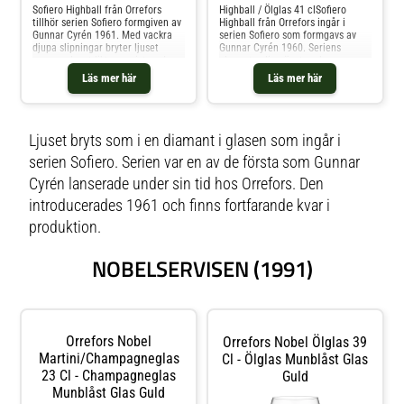
Sofiero Highball från Orrefors
Highball / Ölglas 41 clSofiero
tillhör serien Sofiero formgiven av
Highball från Orrefors ingår i
Gunnar Cyrén 1961. Med vackra
serien Sofiero som formgavs av
djupa slipningar bryter ljuset
Gunnar Cyrén 1960. Seriens
genom glaset likt en gnistrande
eleganta slipmönster skapar en
diamant.Sofiero Highballglas
vacker ljusbrytande effekt i
Läs mer här
Läs mer här
förhöjer varje drink med sin
kristallglaset. Glaset passar bra
eleganta känsla.Höjd: 145 mm
för servering av ”long drinks” av
Diameter: 74 mm Volym: 41
olika slag.Artikelnummer
clMaterial: Blyfri kristall Tål
6383436Design: Gunnar
maskindisk
CyrénServis: SofieroTillverkare:
Ljuset bryts som i en diamant i glasen som ingår i
OrreforsMått: Höjd 214.5 cm
serien Sofiero. Serien var en av de första som Gunnar
Diameter 7.4 cm Vikt 440 g Volym
41 clKondition: Nytt 1:a sortering
Cyrén lanserade under sin tid hos Orrefors. Den
direkt från Orrefors i present
låda
introducerades 1961 och finns fortfarande kvar i
produktion.
NOBELSERVISEN (1991)
Orrefors Nobel
Orrefors Nobel Ölglas 39
Martini/champagneglas
Cl - Ölglas Munblåst Glas
23 Cl - Champagneglas
Guld
Munblåst Glas Guld