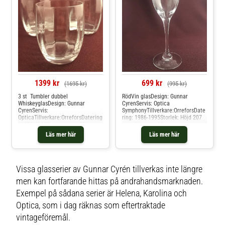
1399 kr
699 kr
(1695 kr)
(995 kr)
3 st Tumbler dubbel
RödVin glasDesign: Gunnar
WhiskeyglasDesign: Gunnar
CyrenServis: Optica
CyrenServis:
SymphonyTillverkare:OrreforsDate
OpticaTillverkare:OrreforsDatering
ring: 1986-1995Storlek: Höjd 207
: 1986-1995Storlek: Höjd 86 mm,
mm, diameter 68
diameter 70 mmKondition:
mmKondition:Vintage betyder
Läs mer här
Läs mer här
Vintage betyder äldre fin kvalitet
äldre fin kvalitet eller årgång, och
eller årgång, och används för alla
används för alla våra produkter
våra produkter som inte är
som inte är Nya/oanvända direkt
Nya/oanvända direkt från
från leverantör. Hos glasprinsen är
leverantör. Hos glasprinsen är
dessa varor just Vintage dvs alltid
Vissa glasserier av Gunnar Cyrén tillverkas inte längre
dessa varor just Vintage dvs alltid
äldre fin kvalitet som vi säljer.
men kan fortfarande hittas på andrahandsmarknaden.
äldre fin kvalitet som vi säljer.
Exempel på sådana serier är Helena, Karolina och
Optica, som i dag räknas som eftertraktade
vintageföremål.