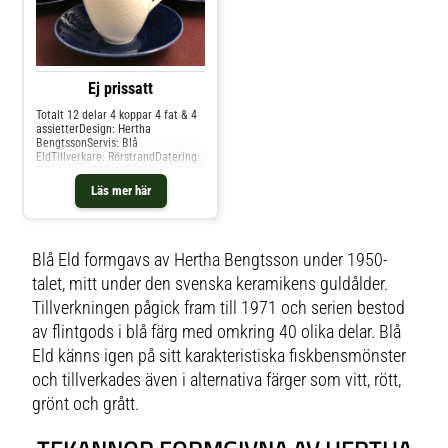
Ej prissatt
Totalt 12 delar 4 koppar 4 fat & 4
assietterDesign: Hertha
BengtssonServis: Blå
EldTillverkare: RörstrandDatering:
Tillverkad 1951-1971Mått:
Thefat Diameter 155 mm Assiette
Läs mer här
Diameter 172 mm Kopp Diameter
90 mm Höjd 80
mmMärkningar: RörstrandKonditio
n: Gott skick
Blå Eld formgavs av Hertha Bengtsson under 1950-
talet, mitt under den svenska keramikens guldålder.
Tillverkningen pågick fram till 1971 och serien bestod
av flintgods i blå färg med omkring 40 olika delar. Blå
Eld känns igen på sitt karakteristiska fiskbensmönster
och tillverkades även i alternativa färger som vitt, rött,
grönt och grått.