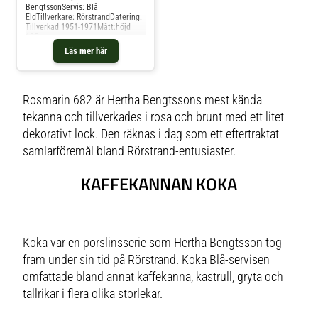
BengtssonServis: Blå
EldTillverkare: RörstrandDatering:
Tillverkad 1951-1971Mått:höjd
185
mmMärkningar:RörstrandKonditio
Läs mer här
n: Gott skick
Rosmarin 682 är Hertha Bengtssons mest kända
tekanna och tillverkades i rosa och brunt med ett litet
dekorativt lock. Den räknas i dag som ett eftertraktat
samlarföremål bland Rörstrand-entusiaster.
KAFFEKANNAN KOKA
Koka var en porslinsserie som Hertha Bengtsson tog
fram under sin tid på Rörstrand. Koka Blå-servisen
omfattade bland annat kaffekanna, kastrull, gryta och
tallrikar i flera olika storlekar.