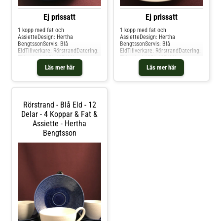
Ej prissatt
Ej prissatt
1 kopp med fat och
1 kopp med fat och
AssietteDesign: Hertha
AssietteDesign: Hertha
BengtssonServis: Blå
BengtssonServis: Blå
EldTillverkare: RörstrandDatering:
EldTillverkare: RörstrandDatering:
Tillverkad 1951-1971Mått:
Tillverkad 1951-1971Mått:
Thefat Diameter 155 mm Assiette
Thefat Diameter 155 mm Assiette
Läs mer här
Läs mer här
Diameter 172 mm Kopp Diameter
Diameter 172 mm Kopp Diameter
90 mm Höjd 80
90 mm Höjd 80
mmMärkningar: RörstrandKonditio
mmMärkningar: RörstrandKonditio
n: Gott skick
n: Gott skick
Rörstrand - Blå Eld - 12
Delar - 4 Koppar & Fat &
Assiette - Hertha
Bengtsson