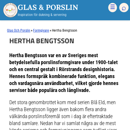
GLAS & PORSLIN
⌕
☰
Inspiration för dukning & servering
»
»
Glas Och Porslin
Formgivare
Hertha Bengtsson
HERTHA BENGTSSON
Hertha Bengtsson var en av Sveriges mest
betydelsefulla porslinsformgivare under 1900-talet
och en central gestalt i Rörstrands designhistoria.
Hennes formspråk kombinerade funktion, elegans
och vardagsnära användbarhet, vilket gjorde hennes
serviser både populära och långlivade.
Det stora genombrottet kom med serien Blå Eld, men
Hertha Bengtsson ligger även bakom flera andra
välkända porslinsföremål som i dag är eftertraktade
bland samlare. Nedan har vi samlat några av de mest