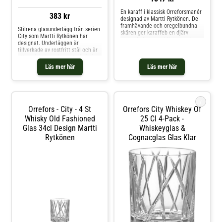
En karaff i klassisk Orreforsmanér
383 kr
designad av Martti Rytkönen. De
framhävande och oregelbundna
Stilrena glasunderlägg från serien
skären ger karaffeb en djärv
City som Martti Rytkönen har
personlighet samtidigt som de
designat. Underläggen är
utstrålar elegans. Shoppa
tillverkade av rostfritt stål och är
Whiskeykaraffer och mer Drink- &
ett perfekt komplement till övriga
Bartillbehör hos Royal Design.
produkter från City-serien med
Läs mer här
Läs mer här
dess kaxiga och oregelbundna
mönster. Shoppa Bordstabletter &
Glasunderlägg och mer
Serveringstillbehör hos Royal
Design.
i
Orrefors - City - 4 St
Orrefors City Whiskey Of
Whisky Old Fashioned
25 Cl 4-Pack -
Glas 34cl Design Martti
Whiskeyglas &
Rytkönen
Cognacglas Glas Klar