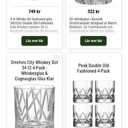
749 kr
522 kr
4 st Whisky old fashioned glas
Ett whiskyglas i klassisk
34clCity Double Old Fashioned
Orreforsmanér designad av Martti
från Orrefors rymmer 34 cl.
Rytkönen. De framhävande och
Barglaset passar bra för servering
oregelbundna skären ger glasen
av rena spritdrycker och cocktails.
en djärv personlighet samtidigt
Skären som löper runt glasets yta
som de utstrålar elegans. De
Läs mer här
Läs mer här
skapar ett oregelbundet uttryck
passar även utmärkt för övriga
och bidrar till seriens tydliga
drycker om man vill dricka med
identitet. Formgiven av Martti
stil. Shoppa Whiskeyglas &
Rytkönen.Artikelnummer
Cognacglas och mer Glas hos
i
6310340Design: Martti
Royal Design.
Orrefors City Whiskey Dof
RytkönenServis: City Tillverkare:
Peak Double Old
OrreforsMått: Höjd 87 mm,
34 Cl 4-Pack -
Fashioned 4-Pack
Diameter 78 mm 320 gram 25
Whiskeyglas &
clKondition: Nytt 1:a sortering
Cognacglas Glas Klar
direkt från Orrefors i present
låda