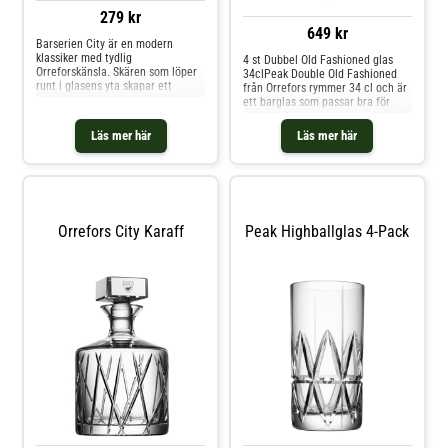
279 kr
649 kr
Barserien City är en modern
klassiker med tydlig
4 st Dubbel Old Fashioned glas
Orreforskänsla. Skären som löper
34clPeak Double Old Fashioned
runt i glasens yta skapar ett
från Orrefors rymmer 34 cl och är
oregelbundet uttryck som är
ett barglas som passar bra för
kaxigt maskulint men samtidigt
servering av rena spritdrycker och
elegant. En känsla av urban
cocktails. Glasets mönster är
Läs mer här
Läs mer här
elegans med luftig klarhet från
inspirerat av Nordens storslagna
Orrefors av formgivaren Martti
fjälltoppar. Formgiven av Martti
Rytkönen. Slipat glas i kristall. Tål
Rytkönen.Artikelnummer
6311141Design: Martti
RytkönenServis: Peak Tillverkare:
OrreforsMått: Höjd 91 mm,
Diameter 86 mm 380 gram 34
Orrefors City Karaff
Peak Highballglas 4-Pack
clKondition: Nytt 1:a sortering
direkt från Orrefors i present
låda