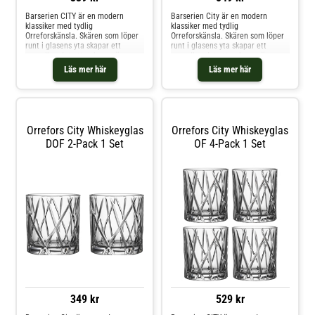
Barserien CITY är en modern
Barserien City är en modern
klassiker med tydlig
klassiker med tydlig
Orreforskänsla. Skären som löper
Orreforskänsla. Skären som löper
runt i glasens yta skapar ett
runt i glasens yta skapar ett
oregelbundet uttryck som är
oregelbundet uttryck som är
kaxigt maskulint men samtidigt
kaxigt maskulint men samtidigt
Läs mer här
Läs mer här
elegant. En känsla av urban
elegant. En känsla av urban
elegans med luftig klarhet från
elegans med luftig klarhet från
Orrefors av formgivaren Martti
Orrefors av formgivaren Martti
Rytkönen. Slipat glas i kristall.
Rytkönen. Slipat glas i kristall.
High
Orrefors City Whiskeyglas
Orrefors City Whiskeyglas
DOF 2-Pack 1 Set
OF 4-Pack 1 Set
349 kr
529 kr