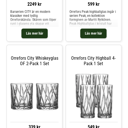
2249 kr
599 kr
Barserien CITY är en modern
Orrefors Peak highballglas ingår i
klassiker med tydlig
serien Peak, en kollektion
Orreforskänsla. Skären som löper
formgiven av Martti Rytkönen.
runt i glasens yta skapar ett
Peak Highballglas i kristall har
oregelbundet uttryck som är
djupa slipningar runt om
kaxigt maskulint men samtidigt
glaset.Med Peak Highballglas har
Läs mer här
Läs mer här
elegant. En känsla av urban
Martti Rytkönen skapat ett glas i
elegans med luftig klarhet från
perfekt balans mellan lekfullhet
Orrefors av formgivaren Martti
och klassisk design.Levereras i 4-
Rytkönen. Trevlig karaff i slipat
pack.Volym: 37 clHöjd: 15
kris
cmBredd: 7,2 cmMaterial: Blyfri
kristallTål maskindisk
Orrefors City Whiskeyglas
Orrefors City Highball 4-
OF 2-Pack 1 Set
Pack 1 Set
339 kr
549 kr