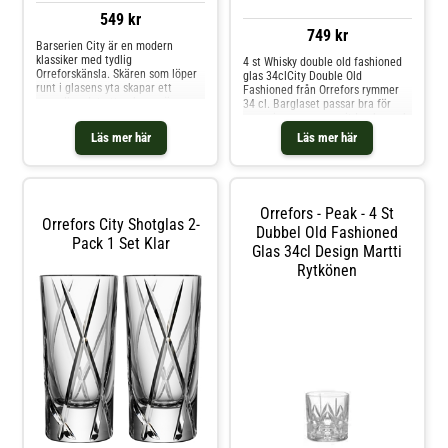
549 kr
749 kr
Barserien City är en modern
klassiker med tydlig
4 st Whisky double old fashioned
Orreforskänsla. Skären som löper
glas 34clCity Double Old
runt i glasens yta skapar ett
Fashioned från Orrefors rymmer
oregelbundet uttryck som är
34 cl. Barglaset passar bra för
kaxigt maskulint men samtidigt
servering av rena spritdrycker och
elegant. En känsla av urban
cocktails. Skären som löper runt
Läs mer här
Läs mer här
elegans med luftig klarhet från
glasets yta skapar ett
Orrefors av formgivaren Martti
oregelbundet uttryck och bidrar
Rytkönen. Slipat glas i kristall. Tål
till seriens tydliga identitet.
Formgiven av Martti
Rytkönen.Artikelnummer
Orrefors - Peak - 4 St
6310341Design: Martti
Orrefors City Shotglas 2-
RytkönenServis: City Tillverkare:
Dubbel Old Fashioned
Pack 1 Set Klar
OrreforsMått: Höjd 91 mm,
Glas 34cl Design Martti
Diameter 86 mm 390 gram 34
Rytkönen
clKondition: Nytt 1:a sortering
direkt från Orrefors i present
låda