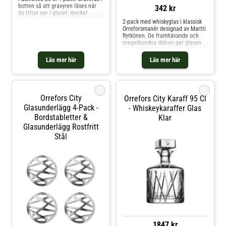
botten så att gravyren läses när
342 kr
du tittar ner i glaset, mycket
snyggt! Design av Martti Rytkönen.
2-pack med whiskyglas i klassisk
Orreforsmanér designad av Martti
Rytkönen. De framhävande och
oregelbundna skären ger glasen
en djärv personlighet samtidigt
som de utstrålar elegans. De
Läs mer här
Läs mer här
passar även utmärkt för övriga
drycker om man vill dricka med
stil. Shoppa Whiskeyglas &
Cognacglas och mer Glas hos
i
i
Royal Design.
Orrefors City
Orrefors City Karaff 95 Cl
Glasunderlägg 4-Pack -
- Whiskeykaraffer Glas
Bordstabletter &
Klar
Glasunderlägg Rostfritt
Stål
1847 kr