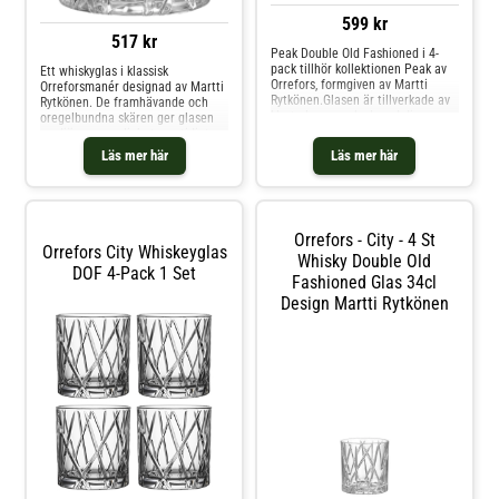
599 kr
517 kr
Peak Double Old Fashioned i 4-
pack tillhör kollektionen Peak av
Ett whiskyglas i klassisk
Orrefors, formgiven av Martti
Orreforsmanér designad av Martti
Rytkönen.Glasen är tillverkade av
Rytkönen. De framhävande och
klart glas, smyckad med djupa
oregelbundna skären ger glasen
slipningar. Peak Double old
en djärv personlighet samtidigt
Fashioned passar bra för whiksy
som de utstrålar elegans. De
Läs mer här
Läs mer här
eller en klassisk Old Fashioned.4-
passar även utmärkt för övriga
packMaterial: Blyfri kristall Volym:
drycker om man vill dricka med
34 cl Höjd: 9,1 cm Bredd: 8,6
stil. Shoppa Whiskeyglas &
cmTål maskindisk
Cognacglas och mer Glas hos
Royal Design.
Orrefors - City - 4 St
Orrefors City Whiskeyglas
Whisky Double Old
DOF 4-Pack 1 Set
Fashioned Glas 34cl
Design Martti Rytkönen