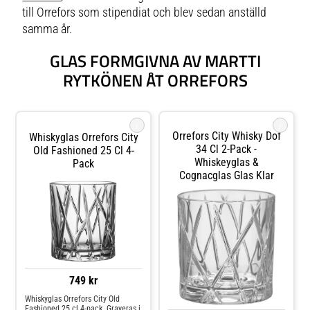
till Orrefors som stipendiat och blev sedan anställd
samma år.
GLAS FORMGIVNA AV MARTTI
RYTKÖNEN ÅT ORREFORS
i
i
Orrefors City Whisky Dof
Whiskyglas Orrefors City
34 Cl 2-Pack -
Old Fashioned 25 Cl 4-
Whiskeyglas &
Pack
Cognacglas Glas Klar
749 kr
Whiskyglas Orrefors City Old
Fashioned 25 cl 4-pack. Graveras i