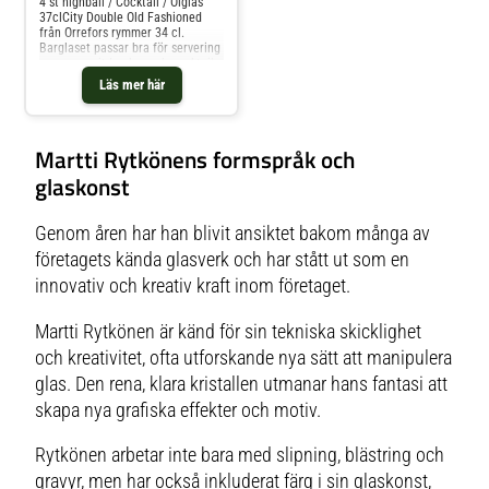
4 st highball / Cocktail / Ölglas
37clCity Double Old Fashioned
från Orrefors rymmer 34 cl.
Barglaset passar bra för servering
av rena spritdrycker och cocktails.
Skären som löper runt glasets yta
Läs mer här
skapar ett oregelbundet uttryck
och bidrar till seriens tydliga
identitet. Formgiven av Martti
Rytkönen.Artikelnummer
Martti Rytkönens formspråk och
6310336Design: Martti
RytkönenServis: City Tillverkare:
glaskonst
OrreforsMått: Höjd 150 mm,
Diameter 72 mm 450 gram 37
clKondition: Nytt 1:a sortering
Genom åren har han blivit ansiktet bakom många av
direkt från Orrefors i present
låda
företagets kända glasverk och har stått ut som en
innovativ och kreativ kraft inom företaget.
Martti Rytkönen är känd för sin tekniska skicklighet
och kreativitet, ofta utforskande nya sätt att manipulera
glas. Den rena, klara kristallen utmanar hans fantasi att
skapa nya grafiska effekter och motiv.
Rytkönen arbetar inte bara med slipning, blästring och
gravyr, men har också inkluderat färg i sin glaskonst,