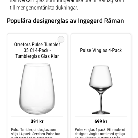
samverkar i glas som fungerar lika bra till vardag som
till mer genomtänkta dukningar.
Populära designerglas av Ingegerd Råman
i
Orrefors Pulse Tumbler
35 Cl 4-Pack -
Pulse Vinglas 4-Pack
Tumblerglas Glas Klar
391 kr
699 kr
Pulse Tumbler, dricksglas som
Pulse vinglas 4-pack. Ett modernt
säljs i 4-pack. Servisen Pulse har
designat vinglas med med tydliga