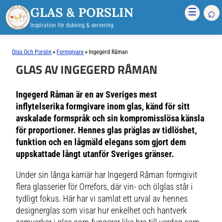
GLAS & PORSLIN
⌕
☰
Inspiration för dukning & servering
»
»
Glas Och Porslin
Formgivare
Ingegerd Råman
GLAS AV INGEGERD RÅMAN
Ingegerd Råman är en av Sveriges mest
inflytelserika formgivare inom glas, känd för sitt
avskalade formspråk och sin kompromisslösa känsla
för proportioner. Hennes glas präglas av tidlöshet,
funktion och en lågmäld elegans som gjort dem
uppskattade långt utanför Sveriges gränser.
Under sin långa karriär har Ingegerd Råman formgivit
flera glasserier för Orrefors, där vin- och ölglas står i
tydligt fokus. Här har vi samlat ett urval av hennes
designerglas som visar hur enkelhet och hantverk