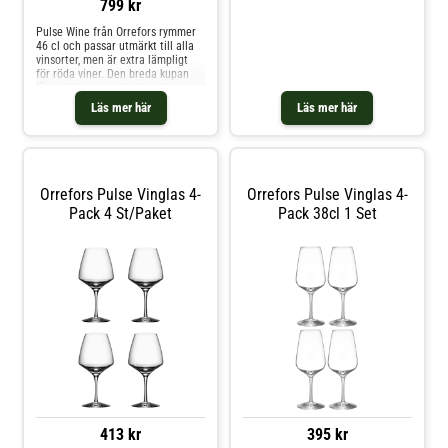
Lågmält, men klockrent gör hon
799 kr
föremål som hon själv gillar. Det
är bruksföremål som kretsar kring
Pulse Wine från Orrefors rymmer
maten, drycken och det dukade
46 cl och passar utmärkt till alla
bordet. Hon vill renodla och
vinsorter, men är extra lämpligt
fokusera, men ändå kvarh
för röda viner. Den breda kupan
låter det mogna vinet andas.
Formgivet av Ingegerd Råman.
Läs mer här
Läs mer här
Orrefors Pulse Vinglas 4-
Orrefors Pulse Vinglas 4-
Pack 4 St/paket
Pack 38cl 1 Set
413 kr
395 kr