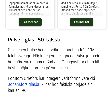
Ingegerd Råman är en av svensk
Med sina rena, distinkta linjer
formgivnings förgrundsgestalter.
kombineras Pulse från Orrefors
Tidlöshet och enkelhet är
utmärkt med både dryck och
ledorden för hennes design.
dukning. Vinglaset om 38 cl
Lågmält, men klockrent gör hon
passar alla vintyper, men speciellt
föremål som hon själv gillar. Det
vita viner. Den breda basen låter
Läs mer här
Läs mer här
är bruksföremål som kretsar kring
vinet andas vilket förhöjer
maten, drycken och det dukade
upplevelsen. Serien går utmärkt
bordet. Hon vill renodla och
att diska i maskin. Design av
fokusera, men ändå kvarh
Ingegerd Råman.Höjd:20
Pulse - glas i 50-talsstil
Glasserien Pulse har en tydlig inspiration från 1950-
talets Sverige. När Ingegerd designade Pulse jobbade
hon nära vinkännaren Carl Jan Granqvist för att få till
bästa möjliga formen på vinglasen.
Förutom Orrefors har Ingegerd varit formgivare vid
Johansfors glasbruk
, där hon faktiskt började sin
karriär 1968.