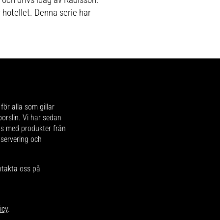
hotellet. Denna serie har
för alla som gillar
 porslin. Vi har sedan
ips med produkter från
 servering och
ntakta oss på
icy
.