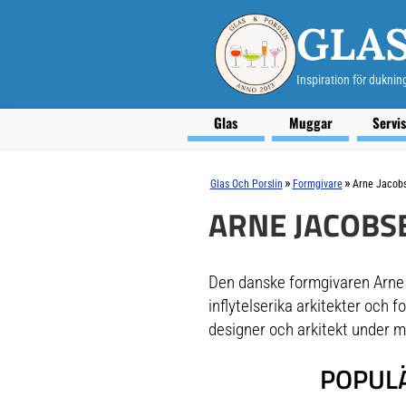
GLAS
Inspiration för duknin
Glas
Muggar
Servi
»
»
Glas Och Porslin
Formgivare
Arne Jacob
ARNE JACOBS
Den danske formgivaren Arne 
inflytelserika arkitekter och
designer och arkitekt under me
POPULÄ