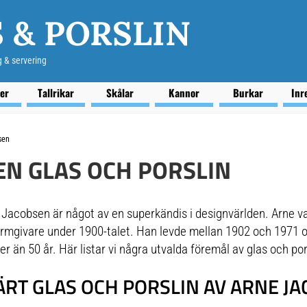
 & PORSLIN
g & servering
ser
Tallrikar
Skålar
Kannor
Burkar
Inr
sen
EN GLAS OCH PORSLIN
Jacobsen är något av en superkändis i designvärlden. Arne 
 formgivare under 1900-talet. Han levde mellan 1902 och 1971
r än 50 år. Här listar vi några utvalda föremål av glas och por
RT GLAS OCH PORSLIN AV ARNE J