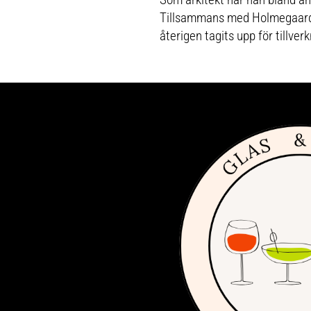
Tillsammans med Holmegaard l
återigen tagits upp för tillver