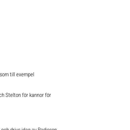
 som till exempel
 Stelton för kannor för
 och drivs idag av Radisson.