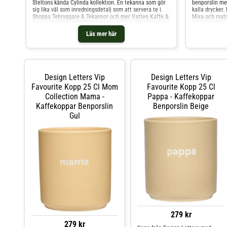
Steltons kända Cylinda kollektion. En tekanna som gör
benporslin me
sig lika väl som inredningsdetalj som att servera te i.
kalla drycker. 
Shoppa Tebryggare & Tekannor och mer Vatten Kaffe &
Mixa och matc
Te hos Royal Design.
skapa en vacke
själv eller nå
Läs mer här
Jacobsen. Om 
klassisk design
Populär kopp.-
varma och kalla
eller någon d
delar ur serie
Design Letters Vip
Design Letters Vip
Höjd: 85 mm.- 
Favourite Kopp 25 Cl Mom
Favourite Kopp 25 Cl
Tillverkad i K
Shoppa Kaffe
Collection Mama -
Pappa - Kaffekoppar
Royal Design.
Kaffekoppar Benporslin
Benporslin Beige
Gul
279 kr
279 kr