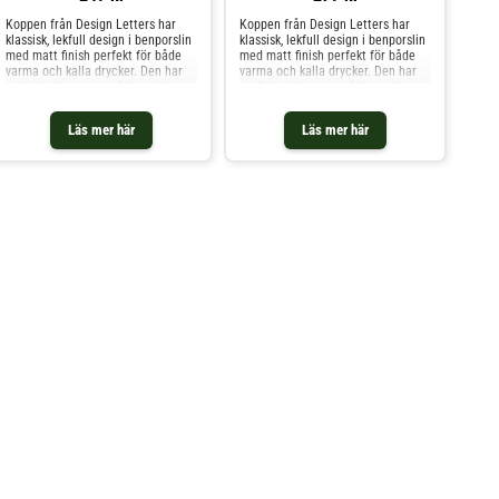
Koppen från Design Letters har
Koppen från Design Letters har
klassisk, lekfull design i benporslin
klassisk, lekfull design i benporslin
med matt finish perfekt för både
med matt finish perfekt för både
varma och kalla drycker. Den har
varma och kalla drycker. Den har
grafisk, stilren text på framsidan.
grafisk, stilren text på framsidan.
Mixa och matcha med andra delar
Mixa och matcha med andra delar
ur serien för att skapa en vacker
ur serien för att skapa en vacker
Läs mer här
Läs mer här
kombination. En perfekt gåva till
kombination. En perfekt gåva till
dig själv eller någon du tycker om.
dig själv eller någon du tycker om.
Formgivning av Arne Jacobsen. Om
Formgivning av Arne Jacobsen. Om
koppen från Design Letters-
koppen från Design Letters-
Lekfull, klassisk design.- Matt
Lekfull, klassisk design.- Matt
finish.- Tillverkad av benporslin.-
finish.- Tillverkad av benporslin.-
Populär kopp.- Finns även som
Populär kopp.- Finns även som
skål.- Perfekt för både varma och
skål.- Perfekt för både varma och
kalla drycker.- En perfekt gåva till
kalla drycker.- En perfekt gåva till
dig själv eller någon du tycker om.-
dig själv eller någon du tycker om.-
Mixa och matcha med andra delar
Mixa och matcha med andra delar
ur serien för att skapa en vacker
ur serien för att skapa en vacker
kombination.- Höjd: 85 mm.-
kombination.- Höjd: 85 mm.-
Kapacitet: 25.0 cl.- Diameter: 80
Kapacitet: 25.0 cl.- Diameter: 80
mm.- Tillverkad i Kina Skötselråd
mm.- Tillverkad i Kina Skötselråd
för koppen- Tål diskmaskin. Shoppa
för koppen- Tål diskmaskin. Shoppa
Kaffekoppar och mer Muggar &
Kaffekoppar och mer Muggar &
Koppar hos Royal Design.
Koppar hos Royal Design.