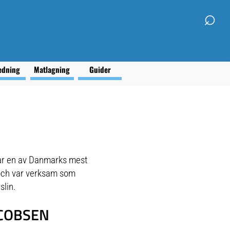
⌕
edning
Matlagning
Guider
var en av Danmarks mest
 och var verksam som
slin.
ACOBSEN