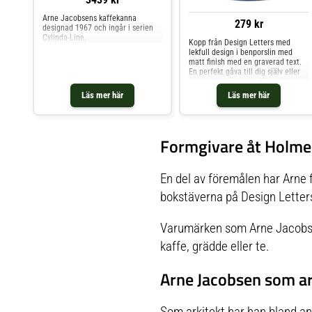
Arne Jacobsens kaffekanna
279 kr
designad 1967 och ingår i serien
Cylinda-Line.
Kopp från Design Letters med
lekfull design i benporslin med
matt finish med en graverad text.
En perfekt gåva till dig själv eller
någon du tycker om. Mixa och
matcha med andra delar ur serien
Läs mer här
Läs mer här
för att skapa en vacker
kombination. Formgivning av Arne
Jacobsen. Om koppen från Design
Letters- Lekfull design.- Matt
Formgivare åt Holme
finish.- Tillverkad av benporslin.-
Perfekt för både varma och kalla
drycker.- Graverad text.- Kapacitet:
25 cl. Skötselråd för koppen- Tål
En del av föremålen har Arne 
diskmaskin. Shoppa Kaffekoppar
och mer Muggar & Koppar hos
bokstäverna på Design Letter
Royal Design.
Varumärken som Arne Jacobsen
kaffe, grädde eller te.
Arne Jacobsen som ar
Som arkitekt har han bland an