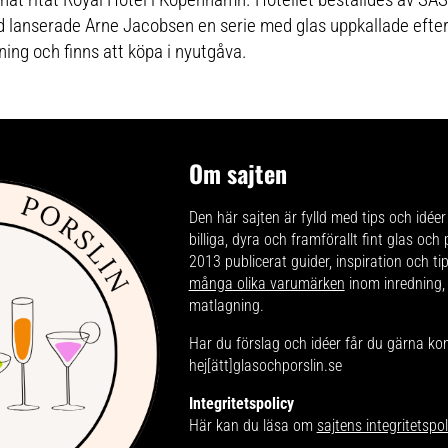
anserade Arne Jacobsen en serie med glas uppkallade efter 
kning och finns att köpa i nyutgåva.
Om sajten
Den här sajten är fylld med tips och idéer 
billiga, dyra och framförallt fint glas och
2013 publicerat guider, inspiration och t
många olika varumärken
inom inredning,
matlagning.
Har du förslag och idéer får du gärna ko
hej[ätt]glasochporslin.se
Integritetspolicy
Här kan du läsa om
sajtens integritetspol