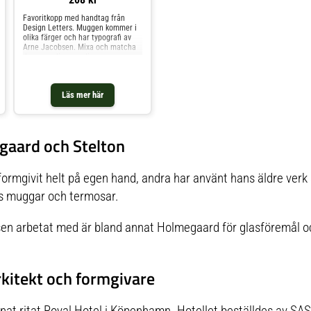
Favoritkopp med handtag från
Design Letters. Muggen kommer i
olika färger och har typografi av
Arne Jacobsen. Mixa och matcha
de personliga porslinsmuggarna
med olika ord och budskap för en
personlig och livlig look hemma. En
perfekt present att ge bort till
Läs mer här
någon du tycker om.
gaard och Stelton
formgivit helt på egen hand, andra har använt hans äldre verk
s muggar och termosar.
 arbetat med är bland annat Holmegaard för glasföremål och
kitekt och formgivare
nat ritat Royal Hotel i Köpenhamn. Hotellet beställdes av SAS