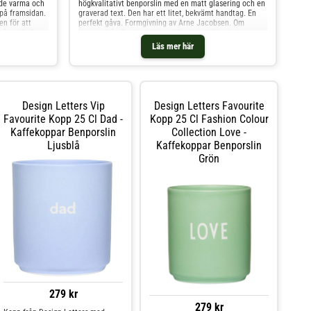
åde varma och
högkvalitativt benporslin med en matt glasering och en
t på framsidan.
graverad text. Den har ett litet, bekvämt handtag. En
n för att
perfekt gåva. Formgivning av Arne Jacobsen. Om
åva till dig
koppen från Design Letters- Klassisk, tidlös design.-
ing av Arne
Tillverkad av benporslin.- Graverade bokstäver.- Matt
Läs mer här
 Lekfull,
finish.- En perfekt gåva till dig själv eller någon du
v benporslin.-
tycker om.- Diameter: 80 mm.- Höjd: 85 mm.- Kapacitet:
ekt för både
25 cl.- Stilren typografi.- Både för varma och kalla
ill dig själv
drycker.- Koppen kommer i olika färger. Skötselråd för
cha med andra
koppen- Tål diskmaskin. Shoppa Kaffekoppar och mer
mbination.-
Muggar & Koppar hos Royal Design.
Design Letters Vip
Design Letters Favourite
er: 80 mm.-
Favourite Kopp 25 Cl Dad -
Kopp 25 Cl Fashion Colour
ål diskmaskin.
oppar hos
Kaffekoppar Benporslin
Collection Love -
Ljusblå
Kaffekoppar Benporslin
Grön
279 kr
279 kr