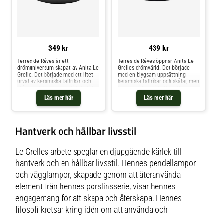
349 kr
439 kr
Terres de Rêves är ett
Terres de Rêves öppnar Anita Le
drömuniversum skapat av Anita Le
Grelles drömvärld. Det började
Grelle. Det började med ett litet
med en blygsam uppsättning
urval av keramiska tallrikar och
keramiska tallrikar och skålar, men
skålar och har sedan utökats till
har nu utökats till ett brett
ett brett sortiment av koppar,
sortiment av koppar, muggar,
Läs mer här
Läs mer här
muggar, tallrikar, skålar och fat i
tallrikar, skålar och fat i en mängd
olika former, storlekar och färger.
olika former, storlekar och färger.
De kvadratiska, rektangulära,
De subtila oregelbundenheterna i
ovala och runda föremålen har
glasyrskikten på de kvadratiska,
Hantverk och hållbar livsstil
fått sin speciella karaktär genom
rektangulära, ovala och runda
att glasyrerna har lagts i lager på
föremålen bidrar till deras
lager. Färgskalan för tankarna till
jordnära charm. Varje nyans
bergslandskap, hav, grottor och
återspeglar de berg, hav, grottor
Le Grelles arbete speglar en djupgående kärlek till
isberg och påminner om Anita Le
och isberg som finns i Anita Le
hantverk och en hållbar livsstil. Hennes pendellampor
Grelles fantasifulla landskap.
Grelles fantasifulla landskap.
och vägglampor, skapade genom att återanvända
element från hennes porslinsserie, visar hennes
engagemang för att skapa och återskapa. Hennes
filosofi kretsar kring idén om att använda och