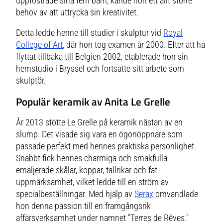
uppfostrade sina fem barn, kände hon ett allt större
behov av att uttrycka sin kreativitet.
Detta ledde henne till studier i skulptur vid
Royal
College of Art
, där hon tog examen år 2000. Efter att ha
flyttat tillbaka till Belgien 2002, etablerade hon sin
hemstudio i Bryssel och fortsatte sitt arbete som
skulptör.
Populär keramik av Anita Le Grelle
År 2013 stötte Le Grelle på keramik nästan av en
slump. Det visade sig vara en ögonöppnare som
passade perfekt med hennes praktiska personlighet.
Snabbt fick hennes charmiga och smakfulla
emaljerade skålar, koppar, tallrikar och fat
uppmärksamhet, vilket ledde till en ström av
specialbeställningar. Med hjälp av
Serax
omvandlade
hon denna passion till en framgångsrik
affärsverksamhet under namnet "Terres de Rêves."