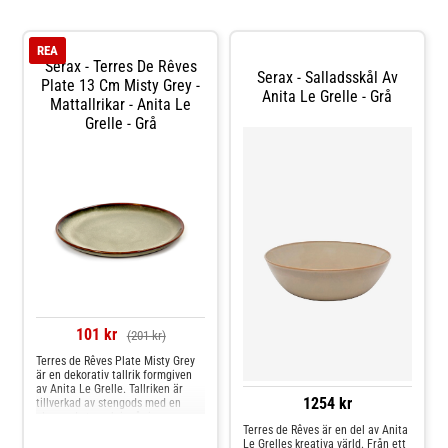
REA
Serax - Terres De Rêves
Serax - Salladsskål Av
Plate 13 Cm Misty Grey -
Anita Le Grelle - Grå
Mattallrikar - Anita Le
Grelle - Grå
101 kr
(201 kr)
Terres de Rêves Plate Misty Grey
är en dekorativ tallrik formgiven
av Anita Le Grelle. Tallriken är
1254 kr
tillverkad av stengods med en
glaserad yta och ingår i
Terres de Rêves är en del av Anita
kollektionen Terres de Rêves för
Le Grelles kreativa värld. Från ett
Serax. Kombinera gärna tallriken