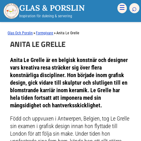
GLAS & PORSLIN
⌕
☰
Inspiration för dukning & servering
»
»
Glas Och Porslin
Formgivare
Anita Le Grelle
ANITA LE GRELLE
Anita Le Grelle är en belgisk konstnär och designer
vars kreativa resa sträcker sig över flera
konstnärliga discipliner. Hon började inom grafisk
design, gick vidare till skulptur och slutligen till en
blomstrande karriär inom keramik. Le Grelle har
hela tiden fortsatt att imponera med sin
mångsidighet och hantverksskicklighet.
Född och uppvuxen i Antwerpen, Belgien, tog Le Grelle
sin examen i grafisk design innan hon flyttade till
London för att följa sin make. Under tiden hon