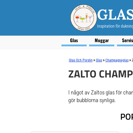
GLAS
Inspiration för duknin
Glas
Muggar
Servi
»
»
»
Glas Och Porslin
Glas
Champagneglas
ZALTO CHAM
I något av Zaltos glas för ch
gör bubblorna synliga.
PO