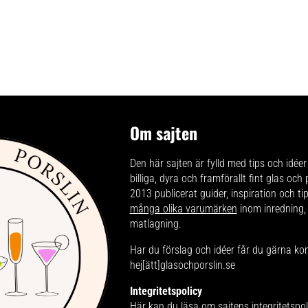
Om sajten
Den här sajten är fylld med tips och idéer 
billiga, dyra och framförallt fint glas och
2013 publicerat guider, inspiration och t
många olika varumärken
inom inredning,
matlagning.
Har du förslag och idéer får du gärna ko
hej[ätt]glasochporslin.se
Integritetspolicy
Här kan du läsa om
sajtens integritetspol