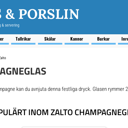
 & PORSLIN
g & servering
ser
Tallrikar
Skålar
Kannor
Burkar
Inr
Zalto
PAGNEGLAS
ampagne kan du avnjuta denna festliga dryck. Glasen rymmer 22
PULÄRT INOM ZALTO CHAMPAGNEG