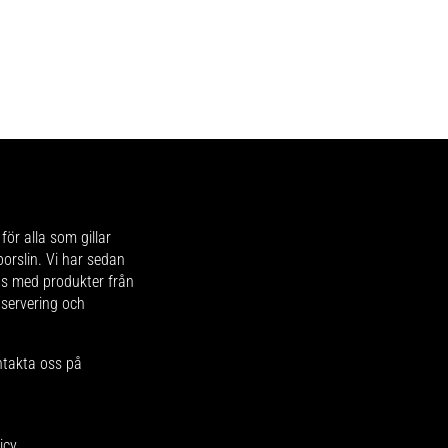
för alla som gillar
 porslin. Vi har sedan
ips med produkter från
 servering och
ntakta oss på
icy
.