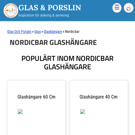
GLAS & PORSLIN
⌕
☰
Inspiration för dukning & servering
»
»
»
Glas Och Porslin
Glas
Glashängare
Nordicbar
NORDICBAR GLASHÄNGARE
POPULÄRT INOM NORDICBAR
GLASHÄNGARE
Glashängare 60 Cm
Glashängare 40 Cm