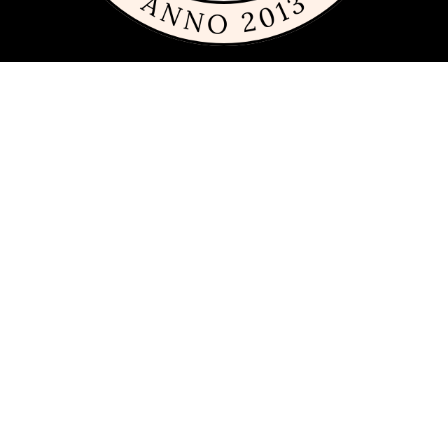
Om sajten
Den här sajten är fylld med tips och idéer för alla som gillar billiga,
dyra och framförallt fint glas och porslin. Vi har sedan 2013
publicerat guider, inspiration och tips med produkter från
många
olika varumärken
inom inredning, servering och matlagning.
Har du förslag och idéer får du gärna kontakta oss på
hej[ätt]glasochporslin.se
Integritetspolicy
Här kan du läsa om
sajtens integritetspolicy
.
Vi finns även med:
Glasogporcelaen.dk
Glassogporselen.no