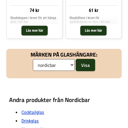
74 kr
61 kr
Glashängare i krom för att hänga
Glashållare i krom för
glas i din bar.
upphängning av glas i din bar.
Läs mer här
Läs mer här
MÄRKEN PÅ GLASHÄNGARE:
Andra produkter från Nordicbar
Cocktailglas
Drinkglas