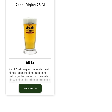
Asahi Ölglas 25 Cl
65 kr
25 cl Asahi ölglas. En av de mest
kända japanska ölen! Och finns
det något bättre sätt att avnjuta
sin Asahi ur sitt original profilglas!
Detta ölglas är vackert koniskt
med en bred fot. Lätt vågiga
Läs mer här
mönster i ölglasets nedre del gör
att det får ett lätt kristalliknande
utseende. Asahi loggan är tryckt
på glasets framsida.