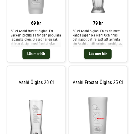
69 kr
79 kr
50 cl Asahi frostat ölglas. Ett
50 cl Asahi ölglas. En av de mest
vackert profilglas för den populära
kända japanska ölen! Och finns
japanska ölen. Glaset har en rak
det något bättre sätt att avnjuta
stilren design med frostat glas.
sin Asahi ur sitt original profilglas!
Asahis logga står vertikalt längs
Detta ölgas är vackert koniskt
med glaset och en liten logga i
med en bred fot. Lätt vågiga
Läs mer här
Läs mer här
svart finns på andra sidan vid den
mönster i ölglasets nedre del gör
nedre kanten.
att det får ett lätt kristalliknande
utseende. Asahi loggan är tryckt
på glasets framsida.
Asahi Ölglas 20 Cl
Asahi Frostat Ölglas 25 Cl