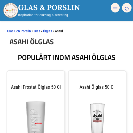
GLAS & PORSLIN
⌕
☰
Inspiration för dukning & servering
»
»
»
Glas Och Porslin
Glas
Ölglas
Asahi
ASAHI ÖLGLAS
POPULÄRT INOM ASAHI ÖLGLAS
Asahi Frostat Ölglas 50 Cl
Asahi Ölglas 50 Cl