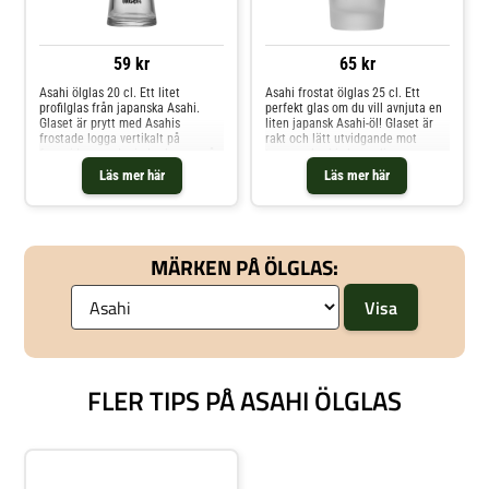
59 kr
65 kr
Asahi ölglas 20 cl. Ett litet
Asahi frostat ölglas 25 cl. Ett
profilglas från japanska Asahi.
perfekt glas om du vill avnjuta en
Glaset är prytt med Asahis
liten japansk Asahi-öl! Glaset är
frostade logga vertikalt på
rakt och lätt utvidgande mot
framsidan, med mindre loggor på
toppen. Asahis logga ligger
baksidan. Den lätta midjan på
vertikalt längs ena sidan på glaset
Läs mer här
Läs mer här
undre halvan gör glaset extra
och på andra sidan återfinns en
greppvänligt.Asahi ölglas 20 cl är
liten logga längs den nedre
elegant utformat. Den lätta
kanten.
kroppen kompenseras av en tyngd
i botten som gör det stadigt.
MÄRKEN PÅ ÖLGLAS:
FLER TIPS PÅ ASAHI ÖLGLAS