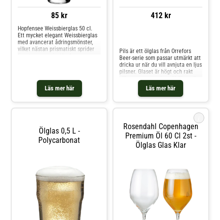
85 kr
412 kr
Hopfensee Weissbierglas 50 cl.
Ett mycket elegant Weissbierglas
Jämför priser
med avancerat ådringsmönster,
vilket nästan prismatiskt sprider
Pils är ett ölglas från Orrefors
ljuset genom sig. Hopfensee
Beer-serie som passar utmärkt att
weissbierglas har en unik form
dricka ur när du vill avnjuta en ljus
upptill, då dess kupa är placerad
pilsner. Glaset är högt och rakt
lite längre ned än normalt. Ett
vilket passar mycket väl för en ljus
läckert glas som vi
pilsner med tydlig humlekaraktär,
Läs mer här
Läs mer här
specialimporterat för den svenska
eller varför inte en överjäst ale.
marknaden.
Shoppa Ölglas och mer Glas hos
Royal Design.
i
Rosendahl Copenhagen
Ölglas 0,5 L -
Premium Öl 60 Cl 2st -
Polycarbonat
Ölglas Glas Klar