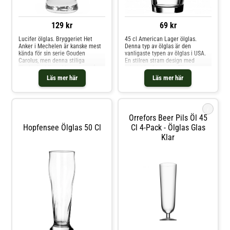
129 kr
69 kr
Lucifer ölglas. Bryggeriet Het
45 cl American Lager ölglas.
Anker i Mechelen är kanske mest
Denna typ av ölglas är den
kända för sin serie Gouden
vanligaste typen av ölglas i USA.
Carolus, men denna stiliga
En stilren stram design med
jävulstripel är verkligen inte något
relativt kraftigt glas. För att
att förbise! Lucifer är, likt många
ytterligare öka glasens hållbarhet
Läs mer här
Läs mer här
andra med liknande namn, en öl
har de värmebehandlats.Höjd: 147
brygd i samma stil som klassikern
mmBredd: 87 mmTål maskindisk
Duvel. Lucifer- ölglaset är väldigt
speciellt. En stor kupa, formad
i
som för att efterlikna en eldslåga
Orrefors Beer Pils Öl 45
vilar på en tjock fot. Runt glaset
går en röd linje med eldsflammor
Hopfensee Ölglas 50 Cl
Cl 4-Pack - Ölglas Glas
på och glasets framsida pryds av
Klar
Lucifer- loggan.