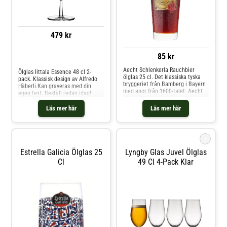
att använda glaset om och om
igen.Ta en titt på vårt stora utbud
av ölglas och hitta det perfekta
glaset för dig!
479 kr
85 kr
Jämför priser
Aecht Schlenkerla Rauchbier
Ölglas Iittala Essence 48 cl 2-
ölglas 25 cl. Det klassiska tyska
pack. Klassisk design av Alfredo
bryggeriet från Bamberg i Bayern
Häberli.Kan graveras med din
med anor från 1600-talet. Aecht
egen text. Beställ redan idag!
Schlenkerla rostar sin malt i egna
ugnar över öppen eld vilket ger
Läs mer här
Läs mer här
den unika rökiga karaktären i
deras lageröl. Givetvis bör denna
öl serveras i sin korrekta ölglas.
Detta ölglas har en rak och tydlig
i
design. På framsidan finns den
berömda loggan som liknar ett
Estrella Galicia Ölglas 25
Lyngby Glas Juvel Ölglas
pergament tryckt.
Cl
49 Cl 4-Pack Klar