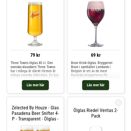
79 kr
69 kr
Three Towns ölglas 40 cl. Den
Boon Kriek ölglas. Bryggeriet
svenska klassikern Three Towns
Boon i samhället Lembeek i
har i många år släckt törsten åt
Belgien är ett av de mest
många svenska öldrickare. En ljus
klassiska bryggerierna för
lager som hyllar rikets tre främsta
spontanjäst öl. Kriek Boon är en
städer. Detta ölglas har en typisk
så kallad Lambic som har
Läs mer här
Läs mer här
stram design, med TT loggan
smaksatts med syrliga körsbär.
tryckt på framsidan. Självklart
Detta ölglas har Boon Kriek tryckt
skall denna svenska klassiker
på dess framsida.Höjd: 20,5 cm
avnjutas i ett ölglas med
i
originallogga.Vol: 40 cl
Zelected By Houze - Glas
Ölglas Riedel Veritas 2-
Pasadena Beer Snifter 4-
Pack
P - Transparent - Ölglas -