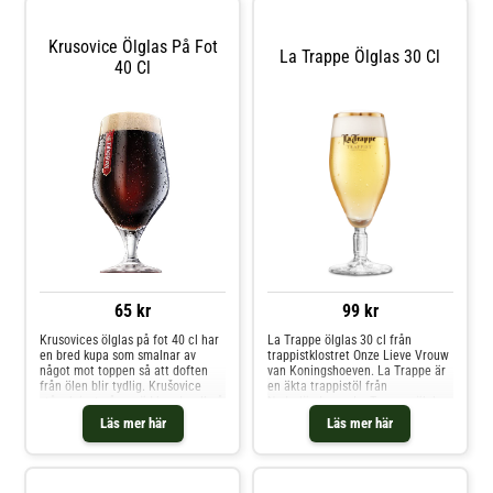
som en forskargärning,
Krusovice Ölglas På Fot
La Trappe Ölglas 30 Cl
40 Cl
65 kr
99 kr
Krusovices ölglas på fot 40 cl har
La Trappe ölglas 30 cl från
en bred kupa som smalnar av
trappistklostret Onze Lieve Vrouw
något mot toppen så att doften
van Koningshoeven. La Trappe är
från ölen blir tydlig. Krušovice
en äkta trappistöl från
står skrivet på en röd banderoll på
Nederländerna. La Trappes ölglas
glasets sida. Krusovice är en
är eleganta glas med avlång kupa
Läs mer här
Läs mer här
Tjeckisk premiumöl som har en
på fot. Avnjut din La Trappe i
uppfriskande smak med en trevlig
original ölglas! Glaset har en
beska. Ölen har tillverkats av
markering som anger 30 cl på
Tjeckiens äldsta bryggeri sedan
baksidan.