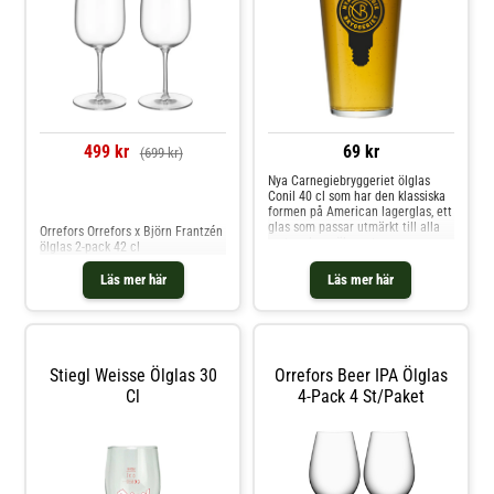
499 kr
69 kr
(699 kr)
Nya Carnegiebryggeriet ölglas
Conil 40 cl som har den klassiska
Jämför priser
formen på American lagerglas, ett
glas som passar utmärkt till alla
Orrefors Orrefors x Björn Frantzén
sorters lageröl samt som
ölglas 2-pack 42 cl
shakerglas till en Bostonshaker
eller som ett rörglas i baren. Nya
Läs mer här
Läs mer här
Carnegiebryggeriets logga är
tryckt på dess framsida. Ett av
Sveriges äldsta varumärken har
fått nytt liv! Nya
Carnegiebryggeriet slog upp
portarna under våren 2014 och
Stiegl Weisse Ölglas 30
Orrefors Beer IPA Ölglas
har sedan dess gått från klarhet
Cl
4-Pack 4 St/paket
till klarhet.