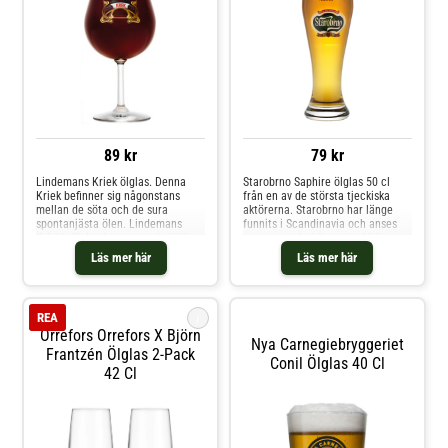
89 kr
79 kr
Lindemans Kriek ölglas. Denna
Starobrno Saphire ölglas 50 cl
Kriek befinner sig någonstans
från en av de största tjeckiska
mellan de söta och de sura
aktörerna. Starobrno har länge
spontanjästa ölen. Lindemans
funnits i Scandinavia och anses
Kriek's ölglas har en smal stjälk
vara en av de bättre tjeckiska
och en stilig päronformad kupa.
ölen. Detta ölglas har den typiska
Läs mer här
Läs mer här
Lindemans Kriek med stiliga Art
weissbierformen med guldkant
Deco- inspirerande ornament runt
och har Starobrno tryckt på
finns tryckta på glasets framsida.
framsidan.
i
REA
Orrefors Orrefors X Björn
Nya Carnegiebryggeriet
Frantzén Ölglas 2-Pack
Conil Ölglas 40 Cl
42 Cl