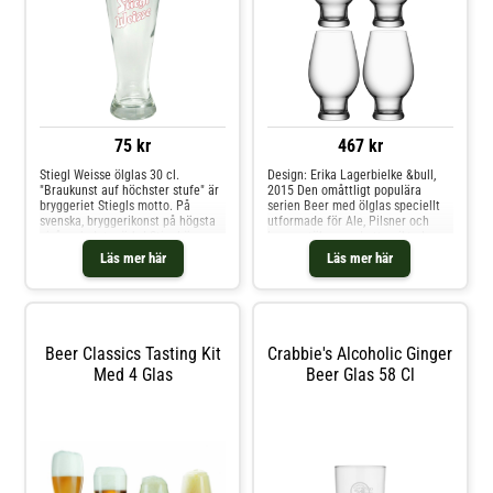
75 kr
467 kr
Stiegl Weisse ölglas 30 cl.
Design: Erika Lagerbielke &bull,
"Braukunst auf höchster stufe" är
2015 Den omåttligt populära
bryggeriet Stiegls motto. På
serien Beer med ölglas speciellt
svenska, bryggerikonst på högsta
utformade för Ale, Pilsner och
nivå, och det märks! Stiegl är en
Lager utökas med ett unikt glas
österrikisk klassiker. Detta ölglas
för IPA. Glasen i serien är
Läs mer här
Läs mer här
har den typiska weissbierformen
designade för att framhäva de
och har Stiegl Weisse tryckt på
främsta doft och
framsidan i vitt med röd
smakupplevelserna ur varje ölsort,
outline.Volym 30 cl
och nu hyllar vi India Pale Ale.
Beer Classics Tasting Kit
Crabbie's Alcoholic Ginger
Med 4 Glas
Beer Glas 58 Cl