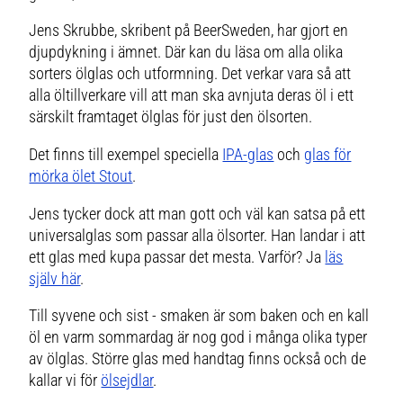
Jens Skrubbe, skribent på BeerSweden, har gjort en
djupdykning i ämnet. Där kan du läsa om alla olika
sorters ölglas och utformning. Det verkar vara så att
alla öltillverkare vill att man ska avnjuta deras öl i ett
särskilt framtaget ölglas för just den ölsorten.
Det finns till exempel speciella
IPA-glas
och
glas för
mörka ölet Stout
.
Jens tycker dock att man gott och väl kan satsa på ett
universalglas som passar alla ölsorter. Han landar i att
ett glas med kupa passar det mesta. Varför? Ja
läs
själv här
.
Till syvene och sist - smaken är som baken och en kall
öl en varm sommardag är nog god i många olika typer
av ölglas. Större glas med handtag finns också och de
kallar vi för
ölsejdlar
.