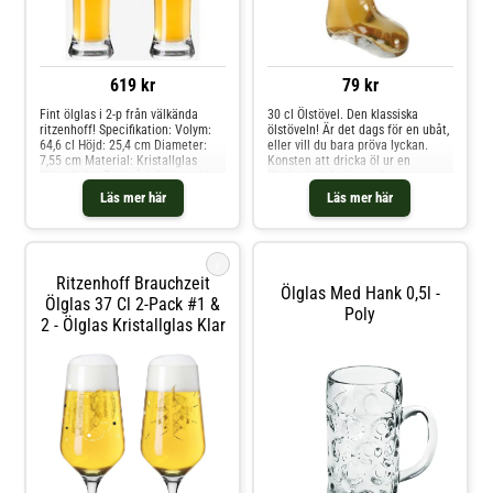
exempelvis trädgårdsfester,
festivaler, barer och restauranger
där det önskas en balanserad
kombination av estetik och
funktionalitet.Specifikationer:Voly
619 kr
79 kr
m: 32 clMaterial: SAN-plastFärg:
KlarBrustålig: Nej (kan gå sönder
Fint ölglas i 2-p från välkända
30 cl Ölstövel. Den klassiska
vid hård belastning)Användning:
ritzenhoff! Specifikation: Volym:
ölstöveln! Är det dags för en ubåt,
Lämplig för både utomhus- och
64,6 cl Höjd: 25,4 cm Diameter:
eller vill du bara pröva lyckan.
inomhusbrukRengöring: Torkas av
7,55 cm Material: Kristallglas
Konsten att dricka öl ur en
för hand eller tvättas skonsamt
Kristallglas Tvättråd: Diskmaskin
ölstövel är det inte alla som
bemästrar, men tricket ligger i att
Läs mer här
Läs mer här
rotera glaset precis vid rätt
tidpunkt för att undvika vakuum i
fotspetsen. Lycka till! Höjd: 16,5
cm
i
Ritzenhoff Brauchzeit
Ölglas Med Hank 0,5l -
Ölglas 37 Cl 2-Pack #1 &
Poly
2 - Ölglas Kristallglas Klar