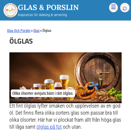
GLAS & PORSLIN
⌕
☰
Inspiration för dukning & servering
»
»
Glas Och Porslin
Glas
Ölglas
ÖLGLAS
Olika ölsorter avnjuts bäst i rätt ölglas.
Ett fint ölglas lyfter smaken och upplevelsen av en god
öl. Det finns flera olika sorters glas som passar bra till
olika ölsorter. Här har vi plockat fram allt från höga glas
till låga samt
ölglas på fot
och utan.