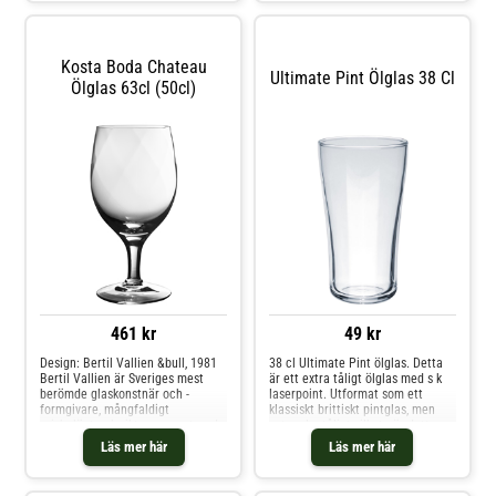
väl smaka!
på en stilig fot och har en lätt
kupning upptill. På ölglasets
framsida finns Innis & Gunn-
loggan tryckt.Markering för 1/3
Kosta Boda Chateau
pint, 1/2 pint och 2/3 pint på
Ultimate Pint Ölglas 38 Cl
Ölglas 63cl (50cl)
baksidan.
461 kr
49 kr
Design: Bertil Vallien &bull, 1981
38 cl Ultimate Pint ölglas. Detta
Bertil Vallien är Sveriges mest
är ett extra tåligt ölglas med s k
berömde glaskonstnär och -
laserpoint. Utformat som ett
formgivare, mångfaldigt
klassiskt brittiskt pintglas, men
prisbelönt och rikt representerad
extra slagtåligt vilket gör detta
på världens museer. Bertil Vallien
glas attraktivt för exempelvis
Läs mer här
Läs mer här
arbetar med en mytisk, drömsk
restaurangmiljöer. Ø 9 cm H 16,2
och symbolisk motivvärld och
cm
bedriver vad han själv beskriver