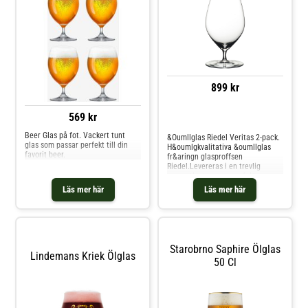
899 kr
569 kr
Jämför priser
Beer Glas på fot. Vackert tunt
&Oumllglas Riedel Veritas 2-pack.
glas som passar perfekt till din
H&oumlgkvalitativa &oumllglas
favorit beer.
fr&aringn glasproffsen
Riedel.Levereras i en trevlig
presentkartong, en perfekt
present till &oumllentusiasten!
Läs mer här
Läs mer här
Starobrno Saphire Ölglas
Lindemans Kriek Ölglas
50 Cl