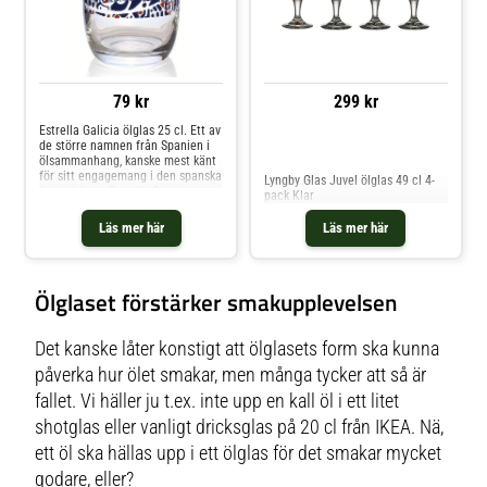
79 kr
299 kr
Estrella Galicia ölglas 25 cl. Ett av
de större namnen från Spanien i
Jämför priser
ölsammanhang, kanske mest känt
för sitt engagemang i den spanska
Lyngby Glas Juvel ölglas 49 cl 4-
fotbollsligan.Estrella Galicia
pack Klar
bryggs av familjebryggeriet Hijos
de Riveras och har anor bak till
Läs mer här
Läs mer här
början av 1900-talet. Stiligt ölglas
med vackra proportioner.En lätt
välvning behåller aromerna i
glaset och Estrella Galicias logga
Ölglaset förstärker smakupplevelsen
på glasets framsida och
markering för 25 cl på baksidan.
Det kanske låter konstigt att ölglasets form ska kunna
påverka hur ölet smakar, men många tycker att så är
fallet. Vi häller ju t.ex. inte upp en kall öl i ett litet
shotglas eller vanligt dricksglas på 20 cl från IKEA. Nä,
ett öl ska hällas upp i ett ölglas för det smakar mycket
godare, eller?