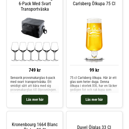
markering för 33 cl tryckt på
6-Pack Med Svart
Carlsberg Ölkupa 75 Cl
baksidan.
Transportväska
749 kr
99 kr
Sensorik provsmakarglas 6-pack
75 cl Carlsberg ölkupa. Här är ett
med svart transportväska. Ett
glas som heter duga. Denna
smidigt sätt att bära med sig
ölkupa i storlek XXL har en läcker
provsmakarglas till ölprovningen.
gedigen fot och rak kupa som
Väskan är vadderad och
smalnar av mot kanten.Carlsbergs
innehåller 6 st separata fack för
vita logga finns på framsidan av
Läs mer här
Läs mer här
glasen.Innehåller 6 st Sensorik
detta ölglas på fot.För att servera
provsmakarglas 42 cl och en svart
ölen på bästa sätt använder du en
väska.Glas:Höjd: 203 mmBredd: 90
fyrastegsmetod, 45-50-90-20: Håll
mmTål diskmaskin
glaset under kranen i 45° vinkel.
Fyll glaset till 50%. Räta upp
glaset till 90° vinkel och fyll upp
Kronenbourg 1664 Blanc
till kröningslinjen. Avsluta med 20
Duvel Ölglas 33 Cl