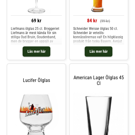
69 kr
84 kr
(99 kr)
Liefmans ölglas 25 cl. Bryggeriet
Schneider Weisse ölglas 50 cl.
Liefmans är mest kända för sin
Schneider är veteöls-
stiliga Oud Bruin, Goudenband,
konnässörernas val! En högklassig
men de brygger en uppsjö av
produkt från tyska Bayern. Avnjut
andra högkvalitativa drycker.
denna friska törstsläckare i ett
Detta ölglas är av typen " Flute
profil-ölglas med Schneider
Läs mer här
Läs mer här
Glass" och är en smal kupa med
Weisses egna logga på
lång stjälk. Liefmans logga är
framsidan.OBS ny glasmodell
frostad vertikalt på glasets
samt ny design på trycket sedan
framsida.
2020-09.
American Lager Ölglas 45
Lucifer Ölglas
Cl