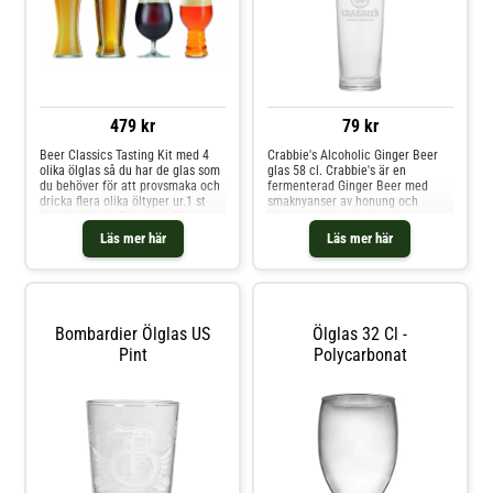
479 kr
79 kr
Beer Classics Tasting Kit med 4
Crabbie's Alcoholic Ginger Beer
olika ölglas så du har de glas som
glas 58 cl. Crabbie's är en
du behöver för att provsmaka och
fermenterad Ginger Beer med
dricka flera olika öltyper ur.1 st
smaknyanser av honung och
Ipa-glas (India Pale Ale) 54
blomma, vilket gör den lite
clHöjd: 18.6 cmØ 8,2 cm1 st Tulip
mildare än andra ginger beers.
Läs mer här
Läs mer här
ölglas 44 clHöjd: 15,5 cmØ 9 cm1
Drick som den är med is och lime,
st Lagerölsglas 56 clHöjd: 18 cmØ
eller blanda en drink på
8,2 cm1 st Veteölsglas 70 clHöjd:
den!Crabbie's Alcoholic Ginger
23,8 cmØ 8,1 cmMaterial: Blyfri
Beer glas är rakt med lätt
kristallTål maskindisk
utvidgning mot toppen. Perfekt
för att avnjuta Skottlands
Bombardier Ölglas US
Ölglas 32 Cl -
populäraste Ginger Beer i!
Pint
Polycarbonat