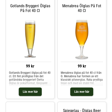
1517 i den lilla byn Krušovice i
centrala Böhmen. Passar utmärkt
Gotlands Bryggeri Ölglas
Menabrea Ölglas På Fot
till midsommarbordet eller till en
På Fot 40 Cl
40 Cl
traditionell smörgåstårta.Höjd:
180 mm Bredd: 96 mm Öppning:
80 mm
99 kr
99 kr
Gotlands Bryggeri ölglas på fot 40
Menabrea ölglas på fot 40 cl från
cl. Ett fint profilglas från det
G. Menabrea har formen av ett
gotländska bryggeriet! Detta
klassiskt pilsnerglas. Raka prydliga
ölglas är pokalformat, långsamt
linjer och med en stabil fot.
avsmalnande ned till foten.Glaset
Superbt att avnjuta en kall och
pryds av Gotlands Bryggeris logga
fräsch lageröl ur. På ölglasets
Läs mer här
Läs mer här
på framsidan och har en
framsida står Menabrea
kröningslinje vid 40 cl på
tryckt.Volym: Markering för 40 cl
baksidan.
tryckt på sidan.
Spiegelau - Ölglas Beer