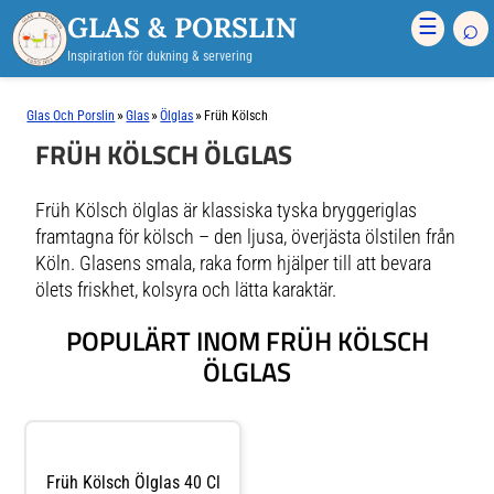
GLAS & PORSLIN
⌕
☰
Inspiration för dukning & servering
»
»
»
Glas Och Porslin
Glas
Ölglas
Früh Kölsch
FRÜH KÖLSCH ÖLGLAS
Früh Kölsch ölglas är klassiska tyska bryggeriglas
framtagna för kölsch – den ljusa, överjästa ölstilen från
Köln. Glasens smala, raka form hjälper till att bevara
ölets friskhet, kolsyra och lätta karaktär.
POPULÄRT INOM FRÜH KÖLSCH
ÖLGLAS
Früh Kölsch Ölglas 40 Cl