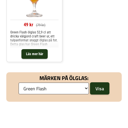
Brewing.Material: Blyfri
kristallVolym: 51 clHöjd: 17,5
cmBredd: 9 cmTål maskindisk
49 kr
(79 kr)
Green Flash ölglas 52,9 cl att
dricka välgjord craft beer ur, ett
tulpanformat snyggt ölglas på fot.
Detta glas har Green Flash
logotytypen tryckt på framsidan
samt en markering för 33 cl på
Läs mer här
glasets baksida. Ett underbart
glas att njuta en god strong ale
eller IPA från det amerikanska
bryggeriet Green Flash.
MÄRKEN PÅ ÖLGLAS: