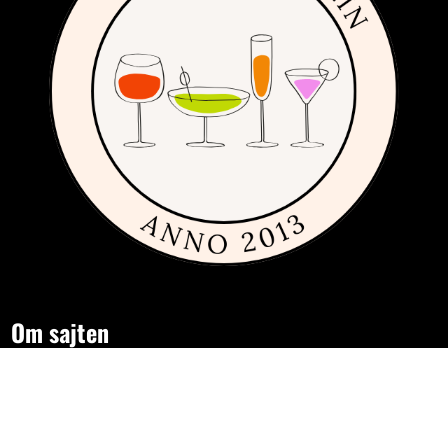
Om sajten
Den här sajten är fylld med tips och idéer för alla som gillar billiga,
dyra och framförallt fint glas och porslin. Vi har sedan 2013
publicerat guider, inspiration och tips med produkter från
många
olika varumärken
inom inredning, servering och matlagning.