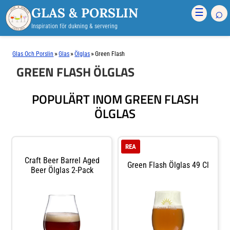
GLAS & PORSLIN
⌕
☰
Inspiration för dukning & servering
»
»
»
Glas Och Porslin
Glas
Ölglas
Green Flash
GREEN FLASH ÖLGLAS
POPULÄRT INOM GREEN FLASH
ÖLGLAS
REA
Craft Beer Barrel Aged
Green Flash Ölglas 49 Cl
Beer Ölglas 2-Pack