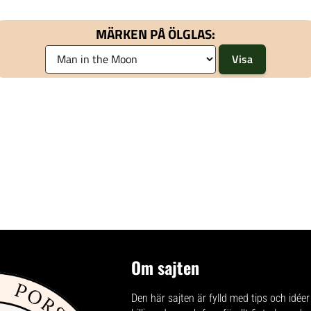
MÄRKEN PÅ ÖLGLAS:
Om sajten
Den här sajten är fylld med tips och idéer 