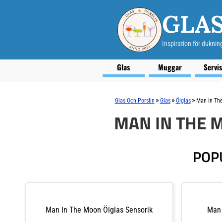
GLAS
Inspiration för duknin
Glas
Muggar
Servi
»
»
»
Glas Och Porslin
Glas
Ölglas
Man In Th
MAN IN THE 
POP
Man In The Moon Ölglas Sensorik
Man 