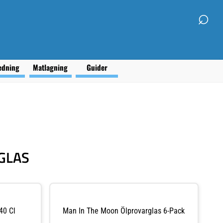
⌕
edning
Matlagning
Guider
GLAS
40 Cl
Man In The Moon Ölprovarglas 6-Pack