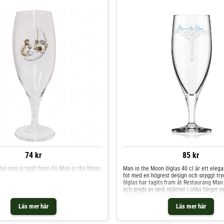
74 kr
85 kr
glas som vi tagit fram för Man in the Moon
Man in the Moon ölglas 40 cl är ett elega
fot med en högrest design och snyggt try
ölglas har tagits fram åt Restaurang Man
och pryds av små stjärnor i olika färger 
Man in the Moon skriven i skrivstil.
Läs mer här
Läs mer här