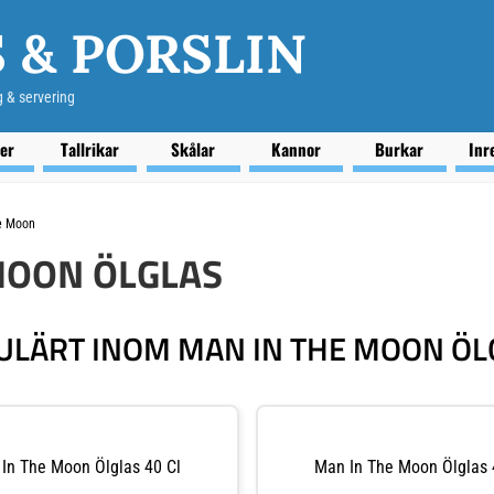
 & PORSLIN
g & servering
ser
Tallrikar
Skålar
Kannor
Burkar
Inr
e Moon
MOON ÖLGLAS
ULÄRT INOM MAN IN THE MOON ÖL
In The Moon Ölglas 40 Cl
Man In The Moon Ölglas 