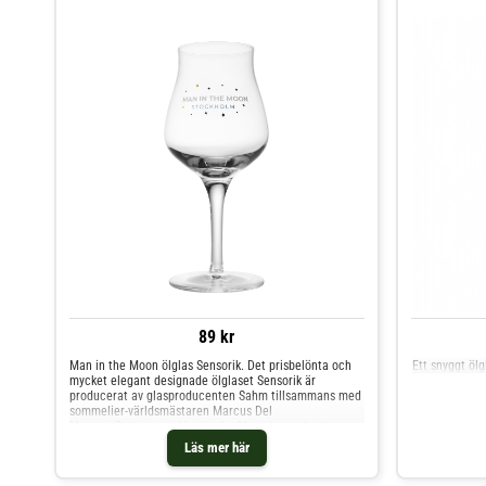
89 kr
Man in the Moon ölglas Sensorik. Det prisbelönta och
Ett snyggt öl
mycket elegant designade ölglaset Sensorik är
producerat av glasproducenten Sahm tillsammans med
sommelier-världsmästaren Marcus Del
Monego.Restaurang Man in the Moon har valt att
specialdesigna en upplaga för att använda som deras
Läs mer här
standardglas. Sensorik är ett ölglas med en utsökt
utformad kupa som presenterar både smak och arom