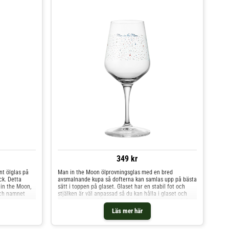
349 kr
nt ölglas på
Man in the Moon ölprovningsglas med en bred
ck. Detta
avsmalnande kupa så dofterna kan samlas upp på bästa
 in the Moon,
sätt i toppen på glaset. Glaset har en stabil fot och
och namnet
stjälken är väl anpassad så du kan hålla i glaset och
snurra runt innehållet för att lufta ölen innan du doftar
och smakar av innehållet. Detta provningsglas passar
Läs mer här
till att prova alla öltyper i.Man in the Moon står tryckt i
en diskret textrad med en dekor av ett tilltalande