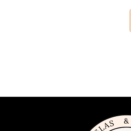
på ett föredömligt sätt.Ölglasets övre kant är designad
för att bättre sprida drycken i munnen. Man in the
Moon står tryckt i en diskret textrad på glasets
framsida.Rymmer 42 cl upp till kant.Höjd: 203 mm
Bredd: 90 mm