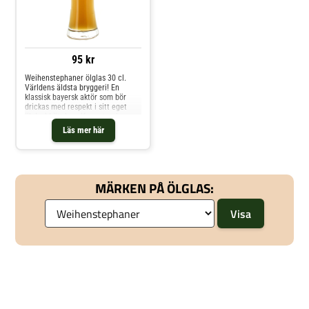
95 kr
Weihenstephaner ölglas 30 cl.
Världens äldsta bryggeri! En
klassisk bayersk aktör som bör
drickas med respekt i sitt eget
ölglas! Lätt kupolformat och
greppvänligt med
Läs mer här
Weihenstephaner-loggan på
framsidan av ölglaset. Dessa glas
har en avslutsmarkering i glasets
kant som skapas vid tillverkningen,
detta är ingen defekt utan denna
MÄRKEN PÅ ÖLGLAS:
uppstår då glasmassan fylls på i
glasskålen på fabriken.