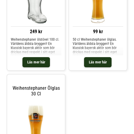
249 kr
99 kr
Weihenstephaner ölstövel 100 cl.
50 cl Weihenstephaner ölglas.
Världens äldsta bryggeri! En
Världens äldsta bryggeri! En
klassisk bayersk aktör som bör
klassisk bayersk aktör som bör
drickas med respekt i sitt eget
drickas med respekt i sitt eget
ölglas! Klassisk ölstövel med
ölglas! Lätt kupolformat och
Weihenstephaner-loggan på
greppvänligt med
Läs mer här
Läs mer här
framsidan.Volym: 100 cl Endast
Weihenstephaner-loggan på
handdisk
framsidan av ölglaset.Dessa glas
har en avslutsmarkering i glasets
kant som skapas vid tillverkningen,
detta är ingen defekt utan denna
uppstår då glasmassan fylls på i
Weihenstephaner Ölglas
glasskålen på fabriken.
30 Cl