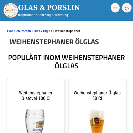
GLAS & PORSLIN
⌕
☰
Inspiration för dukning & servering
»
»
»
Glas Och Porslin
Glas
Ölglas
Weihenstephaner
WEIHENSTEPHANER ÖLGLAS
POPULÄRT INOM WEIHENSTEPHANER
ÖLGLAS
Weihenstephaner
Weihenstephaner Ölglas
Ölstövel 100 Cl
50 Cl