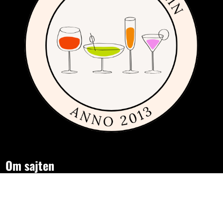
Om sajten
Den här sajten är fylld med tips och idéer för alla som gillar billiga,
dyra och framförallt fint glas och porslin. Vi har sedan 2013
publicerat guider, inspiration och tips med produkter från
många
olika varumärken
inom inredning, servering och matlagning.