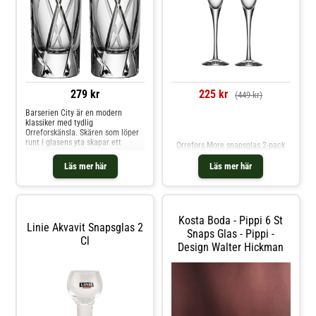
279 kr
225 kr
(449 kr)
Barserien City är en modern
klassiker med tydlig
Jämför priser
Orreforskänsla. Skären som löper
runt i glasens yta skapar ett
Orrefors More snapsglas 2-pack
oregelbundet uttryck som är
kaxigt maskulint men samtidigt
Läs mer här
Läs mer här
elegant. En känsla av urban
elegans med luftig klarhet från
Orrefors av formgivaren Martti
Rytkönen. Slipat glas i kristall. Tål
Kosta Boda - Pippi 6 St
Linie Akvavit Snapsglas 2
Snaps Glas - Pippi -
Cl
Design Walter Hickman