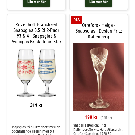
Ritzenhoff- Tillverkad av glas.-
Läs mer här
Läs mer här
Kapacitet: 5,5 cl.- Iögonfallande
design.- Två matchande motiv.-
Säljs i 2-pack. Skötselråd för
snapsglasen- Tål diskmaskin.
REA
Shoppa Snapsglas & Avecglas och
Ritzenhoff Brauchzeit
Orrefors - Helga -
mer Glas hos Royal Design.
Snapsglas 5,5 Cl 2-Pack
Snapsglas - Design Fritz
#3 & 4 - Snapsglas &
Kallenberg
Avecglas Kristallglas Klar
319 kr
199 kr
(245 kr)
Jämför priser
SnapsglasDesign: Fritz
Snapsglas från Ritzenhoff med en
KallenbergServis: HelgaGlasbruk :
iögonfallande design med två
OrreforsDatering: 1920-30