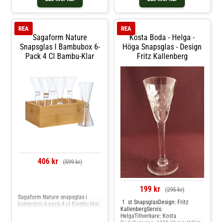
våra produkter som inte är
Nya/oanvända direkt från
leverantör. Hos glasprinsen är
dessa varor just Vintage dvs alltid
REA
REA
äldre fin kvalitet.
Sagaform Nature
Kosta Boda - Helga -
Snapsglas I Bambubox 6-
Höga Snapsglas - Design
Pack 4 Cl Bambu-Klar
Fritz Kallenberg
406 kr
(599 kr)
Jämför priser
199 kr
(295 kr)
Sagaform Nature snapsglas i
1 st SnapsglasDesign: Fritz
bambubox 6-pack 4 cl Bambu-klar
KallenbergServis:
HelgaTillverkare: Kosta