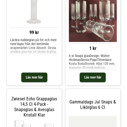
99 kr
Läckra nubbeglas på fot och med
rund kupa från det berömda
1 kr
snapsmärket Linie Akvavit. Dessa
utsökta glas har en läcker kraftig
stjälk med mycket höjd vilket gör
6 st Snaps glasDesign: Walter
sig mycket bra på det dukade
HickmanServis:PippiTillverkare:
bordet, om det så är till en
Kosta BodaStorlek: Höjd 120 mm,
kräftskiva, julbord, midsommar
diameter 40 mmKondition:
eller kräftskivan. På kupans
Vintage betyder äldre fin kvalitet
framsida återfinns Linie Akvavits
eller årgång, och används för alla
Läs mer här
Läs mer här
logga i blått och rött. Volym: 20
våra produkter som inte är
ml
Nya/oanvända direkt från
leverantör. Hos glasprinsen är
dessa varor just Vintage dvs alltid
äldre fin kvalitet som vi säljer.
Zwiesel Echo Grappaglas
Gammaldags Jul Snaps &
14,5 Cl 4-Pack -
Likörglas 6 Cl
Snapsglas & Avecglas
Kristall Klar