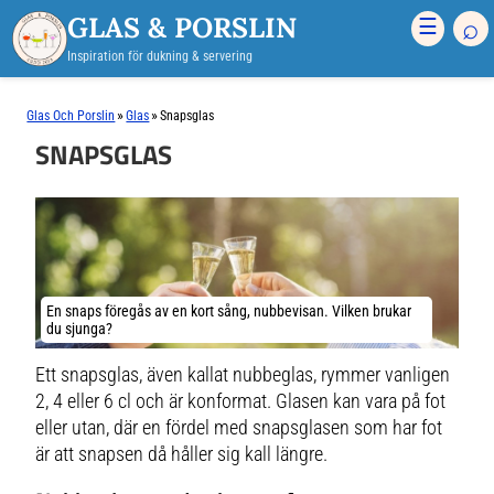
GLAS & PORSLIN
⌕
☰
Inspiration för dukning & servering
»
»
Glas Och Porslin
Glas
Snapsglas
SNAPSGLAS
En snaps föregås av en kort sång, nubbevisan. Vilken brukar
du sjunga?
Ett snapsglas, även kallat nubbeglas, rymmer vanligen
2, 4 eller 6 cl och är konformat. Glasen kan vara på fot
eller utan, där en fördel med snapsglasen som har fot
är att snapsen då håller sig kall längre.