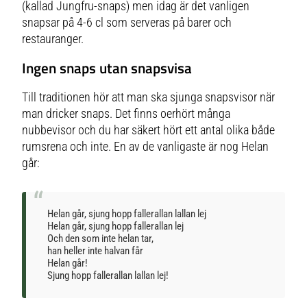
klarheten OBS: Följ leverantörens
(kallad Jungfru-snaps) men idag är det vanligen
riktlinjer för temperatur och
diskmedel vid upprepade
snapsar på 4-6 cl som serveras på barer och
maskindiskar. Ej lämplig för
restauranger.
mikrovågsugn/ugn.
Ingen snaps utan snapsvisa
Till traditionen hör att man ska sjunga snapsvisor när
man dricker snaps. Det finns oerhört många
nubbevisor och du har säkert hört ett antal olika både
rumsrena och inte. En av de vanligaste är nog Helan
går:
Helan går, sjung hopp fallerallan lallan lej
Helan går, sjung hopp fallerallan lej
Och den som inte helan tar,
han heller inte halvan får
Helan går!
Sjung hopp fallerallan lallan lej!