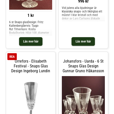
996 kr
Vid julens alla bjudningar är
klassiska snaps- och likörglas ett
1 kr
måste! I klar kristall och med
dekor av Lars Carlsons älskade
tomteillustrationer, skapar glasen
6 st Snaps glasDesign: Fritz
i 4-pack den perfekta julkänslan.
KallenbergServis: Tjugo
De små glasen har en dek
Rut Tillverkare: Kosta
BodaStorlek: Höjd 108 ,diameter
55 mmKondition: Vintage betyder
äldre fin kvalitet eller årgång, och
Läs mer här
Läs mer här
används för alla våra produkter
som inte är Nya/oanvända direkt
från leverantör. Hos glasprinsen är
dessa varor just Vintage dvs alltid
REA
äldre fin kvalitet som vi säljer.
Orrefors - Elisabeth
Johansfors - Uarda - 6 St
Festival - Snaps Glas
Snaps Glas Design
Design Ingeborg Lundin
Gunnar Gruno Håkansson