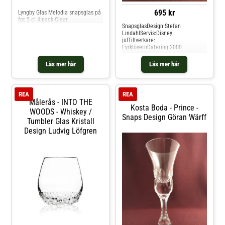
695 kr
Lyngby Glas Melodia snapsglas på
fot 5 cl 4-pack Clear
SnapsglasDesign:Stefan
LindahlServis:Disney
julTillverkare:
FyrklövernDatering:2000
taletStorlek: Höjd 115
mm,diameter 50 mm
Läs mer här
Läs mer här
REA
REA
Målerås - INTO THE
Kosta Boda - Prince -
WOODS - Whiskey /
Snaps Design Göran Wärff
Tumbler Glas Kristall
Design Ludvig Löfgren