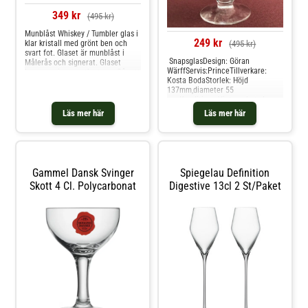
349 kr
(495 kr)
Munblåst Whiskey / Tumbler glas i
249 kr
klar kristall med grönt ben och
(495 kr)
svart fot. Glaset är munblåst i
SnapsglasDesign: Göran
Målerås och signerat. Glaset
WärffServis:PrinceTillverkare:
levereras i presentkartong. Går att
Kosta BodaStorlek: Höjd
diska i maskin.Design: Ludvig
137mm,diameter 55
LöfgrenServis: INTO THE
mmKondition: Vintage betyder
WOODSTillverkare:
äldre fin kvalitet eller årgång, och
MåleråsDatering: Nyskick i
Läs mer här
Läs mer här
används för alla våra produkter
presentkartongStorlek: Höjd 90
som inte är Nya/oanvända direkt
mmKondition: NY skick 1 a
från leverantör. Hos glasprinsen är
Sortering Signerat
dessa varor just Vintage dvs alltid
äldre fin kvalitet som vi säljer.
Gammel Dansk Svinger
Spiegelau Definition
Skott 4 Cl. Polycarbonat
Digestive 13cl 2 St/paket