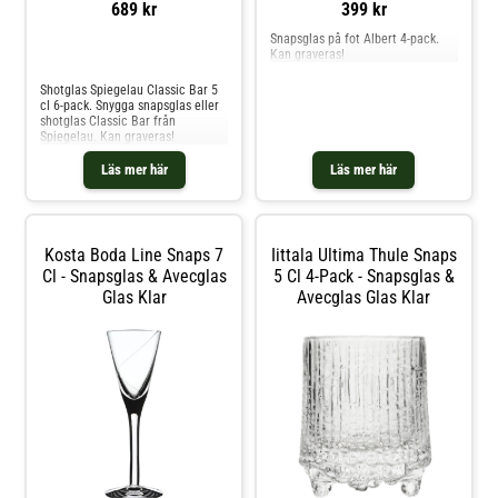
689 kr
399 kr
Snapsglas på fot Albert 4-pack.
Kan graveras!
Jämför priser
Shotglas Spiegelau Classic Bar 5
cl 6-pack. Snygga snapsglas eller
shotglas Classic Bar från
Spiegelau. Kan graveras!
Läs mer här
Läs mer här
Kosta Boda Line Snaps 7
Iittala Ultima Thule Snaps
Cl - Snapsglas & Avecglas
5 Cl 4-Pack - Snapsglas &
Glas Klar
Avecglas Glas Klar