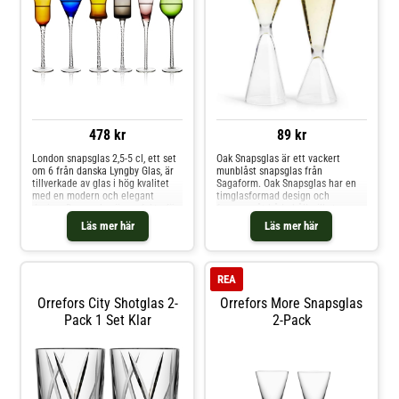
478 kr
89 kr
London snapsglas 2,5-5 cl, ett set
Oak Snapsglas är ett vackert
om 6 från danska Lyngby Glas, är
munblåst snapsglas från
tillverkade av glas i hög kvalitet
Sagaform. Oak Snapsglas har en
med en modern och elegant
timglasformad design och
design. Dessa glas är perfekta för
fungerar åt båda håll, vilket
att servera snaps och andra
möjliggör 2 st olika storlekar, 2
Läs mer här
Läs mer här
smakfulla shotar vid festliga
och 4 cl.Packas styckvis utan
tillfällen. Ge dina tillställningar en
presentkartong. Munblåsta glas
stilfull prägel med de vackra
London sn
REA
Orrefors City Shotglas 2-
Orrefors More Snapsglas
Pack 1 Set Klar
2-Pack