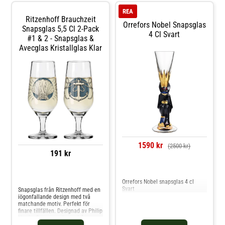
arom att utvecklas. Spr
från leverantör. Hos glasprinsen är
REA
dessa varor just Vintage dvs alltid
Ritzenhoff Brauchzeit
äldre fin kvalitet.
Orrefors Nobel Snapsglas
Snapsglas 5,5 Cl 2-Pack
4 Cl Svart
#1 & 2 - Snapsglas &
Avecglas Kristallglas Klar
1590 kr
(2500 kr)
191 kr
Jämför priser
Jämför priser
Orrefors Nobel snapsglas 4 cl
Svart
Snapsglas från Ritzenhoff med en
iögonfallande design med två
matchande motiv. Perfekt för
finare tillfällen. Designad av Philip
Harris. Om snapsglasen från