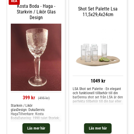
REA
Kosta Boda - Haga -
Shot Set Palette Lsa
Starkvin / Likör Glas
11,5x29,4x24cm
Design
1049 kr
LSA Shot set Palette - En elegant
och funktionell tillbehör till din
399 kr
barDenna shot set från LSA är den
(495 kr)
perfekta tillbehör till din bar eller
hemmabar. Setet består av sex
Starkvin / Likör
shotglas, som är noggrant
glasDesign: DukaServis:
placerade i fördjupningar på en
HagaTillverkare: Kosta
organiskt formad askträplanka.
BodaDatering: 1990 talet Storlek:
Plankan är FSC-certifierad, vilket
Höjd 140 mm, diameter 55 mm+- 5
betyder att den är producerad
mm kan förekomma då glasen är
Läs mer här
Läs mer här
med hänsyn till miljön.Shotglasen
handblåstaKondition: Vintage