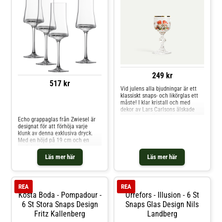
249 kr
517 kr
Vid julens alla bjudningar är ett
klassiskt snaps- och likörglas ett
måste! I klar kristall och med
Jämför priser
dekor av Lars Carlsons älskade
tomteillustrationer, skapar glaset
Echo grappaglas från Zwiesel är
den perfekta julkänslan. Vårt lilla
designat för att förhöja varje
glas har en dekora
klunk av denna exklusiva dryck.
Med en höjd på 19 cm och en
perfekt form för att avnjuta
grappa, erbjuder glaset en elegant
Läs mer här
Läs mer här
och funktionell design. Det unika
mönstret i botten reflekterar
ljuset på ett fängslande sätt och
sätter en konstnärlig prägel på
REA
REA
varje servering. Tillverkat i
Kosta Boda - Pompadour -
Orrefors - Illusion - 6 St
hållbart Tritan®-kristallglas och
maskintillverkat i Zwiesel, är Echo-
6 St Stora Snaps Design
Snaps Glas Design Nils
serien ett iögonfallande tillskott
Fritz Kallenberg
Landberg
till varje hemmabar. För en