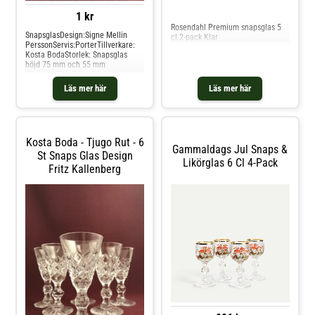
Jämför priser
1 kr
Rosendahl Premium snapsglas 5
SnapsglasDesign:Signe Mellin
cl 2-pack Klar
PerssonServis:PorterTillverkare:
Kosta BodaStorlek: Snapsglas
höjd 75 mm och 55 mm
diameterKondition: Vintage
betyder äldre fin kvalitet eller
Läs mer här
Läs mer här
årgång, och används för alla våra
produkter som inte är
Nya/oanvända direkt från
leverantör. Hos glasprinsen är
dessa varor just Vintage dvs alltid
Kosta Boda - Tjugo Rut - 6
äldre fin kvalitet som vi säljer.
Gammaldags Jul Snaps &
St Snaps Glas Design
Likörglas 6 Cl 4-Pack
Fritz Kallenberg